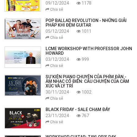
09/12/2024
1178
Chia sẻ
POP BALLAD REVOLUTION - NHỮNG GIẢI
PHÁP KHI ĐỆM GUITAR
05/12/2024
1011
Chia sẻ
LCME WORKSHOP WITH PROFESSOR JOHN
HOWARD
03/12/2024
999
Chia sẻ
SỰ KIỆN PIANO CHUYỆN CỦA PHÍM ĐÀN -
ÂM NHẠC CỔ ĐIỂN: CÂU CHUYỆN CỦA CẢM
XÚC VÀ LÝ TRÍ
30/11/2024
1002
Chia sẻ
BLACK FRIDAY - SALE CHẠM ĐÁY
23/11/2024
767
Chia sẻ