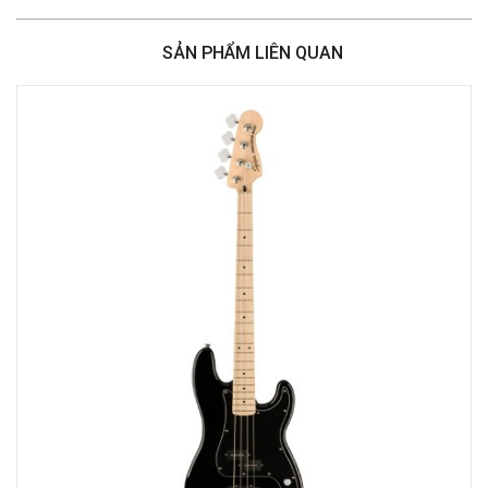
Việt Thương Music - 46 Hào Nam
Số 46 Phố Hào Nam, Phường Ô Chợ Dừa, Hà Nội, Đống Đa, Hà Nội
SẢN PHẨM LIÊN QUAN
Việt Thương Music - Crescent Mall
6F-01 Tầng 6 Trung Tâm Thương Mại Crescent Mall, 101 Tôn Dật Tiên,
Phường Tân Mỹ, TPHCM, Quận 7, Hồ Chí Minh
Việt Thương Music - 180 Võ Thị Sáu
180B Võ Thị Sáu, Phường Xuân Hòa, TPHCM, Quận 3, Hồ Chí Minh
Việt Thương Music - 369 Điện Biên Phủ
369 Điện Biên Phủ, Phường Bàn Cờ, TPHCM, Quận 3, Hồ Chí Minh
Việt Thương Music - 102Q An Dương Vương
102Q Đường An Dương Vương, Phường An Đông, TPHCM, Quận 5, Hồ Chí
Minh
Việt Thương Music - 49E Phan Đăng Lưu
49E Phan Đăng Lưu, Phường Bình Thạnh, TPHCM, Quận Bình Thạnh, Hồ
Chí Minh
Việt Thương Music - Phường Gò Vấp
11 Đường số 3, Khu dân cư Cityland Park Hill, Phường Gò Vấp, TPHCM,
Quận Gò Vấp, Hồ Chí Minh
Việt Thương Music - 12 Quốc Hương
Tầng G, Tòa nhà Thảo Điền Pearl, 12 Quốc Hương, Phường An Khánh,
TPHCM, Quận 2, Hồ Chí Minh
Việt Thương Music - 442 Lũy Bán Bích