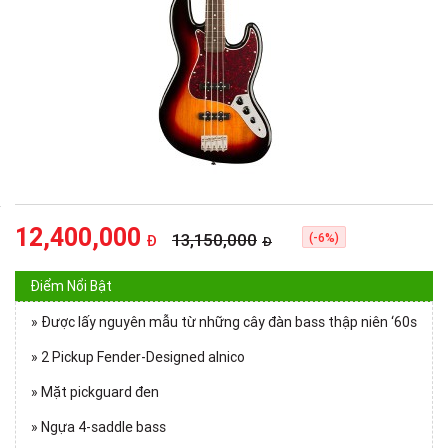
12,400,000
13,150,000
(-6%)
Đ
Đ
Điểm Nổi Bật
» Được lấy nguyên mẫu từ những cây đàn bass thập niên ‘60s
» 2 Pickup Fender-Designed alnico
» Mặt pickguard đen
» Ngựa 4-saddle bass