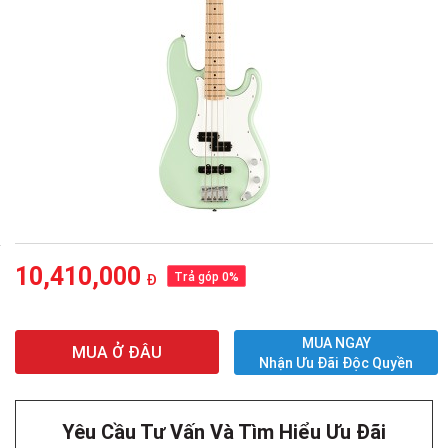
10,410,000
Trả góp 0%
Đ
MUA NGAY
MUA Ở ĐÂU
Nhận Ưu Đãi Độc Quyền
Yêu Cầu Tư Vấn Và Tìm Hiểu Ưu Đãi