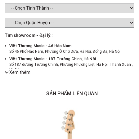
Tìm showroom - Đại lý::
Việt Thương Music - 46 Hào Nam
Số 46 Phố Hào Nam, Phường Ô Chợ Dừa, Hà Nội, Đống Đa, Hà Nội
Việt Thương Music - 187 Trường Chinh, Hà Nội
Số 187 đường Trường Chinh, Phường Phương Liệt, Hà Nội, Thanh Xuân ,
Hà Nội
Xem thêm
Việt Thương Music - 386 Cách Mạng Tháng 8
386 Cách Mạng Tháng Tám, Phường Nhiêu Lộc, TPHCM, Quận 3, Hồ Chí
Minh
SẢN PHẨM LIÊN QUAN
Việt Thương Music - 180 Võ Thị Sáu
180B Võ Thị Sáu, Phường Xuân Hòa, TPHCM, Quận 3, Hồ Chí Minh
Việt Thương Music - 442 Lũy Bán Bích
442 Lũy Bán Bích, Phường Tân Phú, TPHCM, Quận Tân Phú, Hồ Chí Minh
Việt Thương Music - 12 Quốc Hương
Tầng G, Tòa nhà Thảo Điền Pearl, 12 Quốc Hương, Phường An Khánh,
TPHCM, Quận 2, Hồ Chí Minh