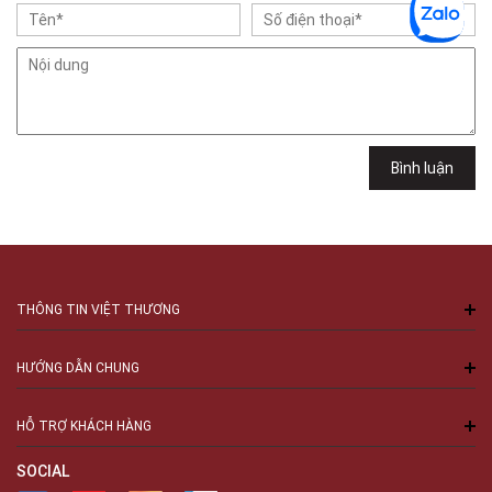
Minh
Việt Thương Music - 49E Phan Đăng Lưu
49E Phan Đăng Lưu, Phường Bình Thạnh, TPHCM, Quận Bình Thạnh, Hồ
Chí Minh
Việt Thương Music - 6F Ngô Thời Nhiệm
6F Ngô Thời Nhiệm, Phường Xuân Hòa, TPHCM, Quận 3, Hồ Chí Minh
Việt Thương Music - 94 Láng Hạ
Bình luận
Số 94 Láng Hạ, Phường Láng, Hà Nội, Đống Đa, Hà Nội
THÔNG TIN VIỆT THƯƠNG
HƯỚNG DẪN CHUNG
HỖ TRỢ KHÁCH HÀNG
SOCIAL