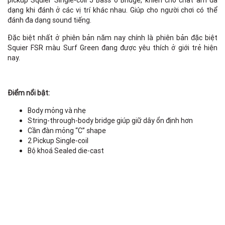
pickup Squier Single-coil J Bass ở Bridge, khiến cho chất âm đa
dạng khi đánh ở các vị trí khác nhau. Giúp cho người chơi có thể
đánh đa dạng sound tiếng.
Đặc biệt nhất ở phiên bản năm nay chính là phiên bản đặc biệt
Squier FSR màu Surf Green đang được yêu thích ở giới trẻ hiện
nay.
Điểm nổi bật:
Body mỏng và nhẹ
String-through-body bridge giúp giữ dây ổn định hơn
Cần đàn mỏng “C” shape
2 Pickup Single-coil
Bộ khoá Sealed die-cast