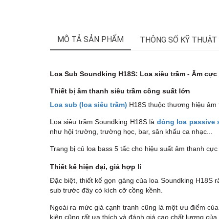
MÔ TẢ SẢN PHẨM
THÔNG SỐ KỸ THUẬT
Loa Sub Soundking H18S: Loa siêu trầm - Âm cực 
Thiết bị âm thanh siêu trầm công suất lớn
Loa sub (loa siêu trầm)
H18S thuộc thương hiệu âm t
Loa siêu trầm Soundking H18S là
dòng loa passive 
như hội trường, trường học, bar, sân khấu ca nhạc...
Trang bị củ loa bass 5 tấc cho hiệu suất âm thanh cự
Thiết kế hiện đại, giá hợp lí
Đặc biệt, thiết kế gọn gàng của loa Soundking H18S r
sub trước đây có kích cỡ cồng kềnh.
Ngoài ra mức giá cạnh tranh cũng là một ưu điểm củ
kiện cũng rất ưa thích và đánh giá cao chất lượng củ