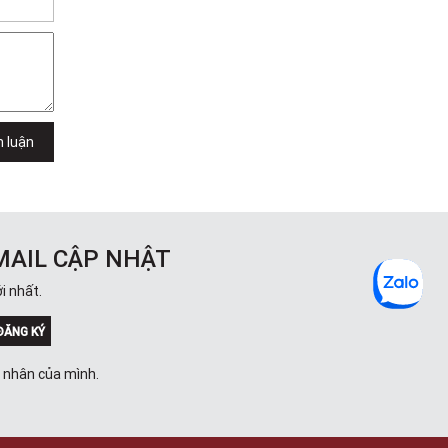
h luận
MAIL CẬP NHẬT
i nhất.
ĐĂNG KÝ
á nhân của mình.