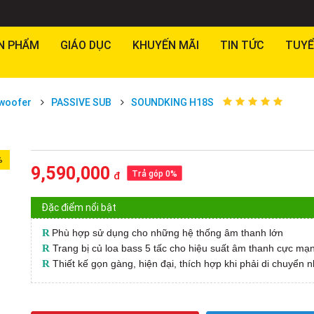
N PHẨM
GIÁO DỤC
KHUYẾN MÃI
TIN TỨC
TUYỂ
woofer
PASSIVE SUB
SOUNDKING H18S
%
9,590,000
Trả góp 0%
đ
Đặc điểm nổi bật
R
Phù hợp sử dụng cho những hệ thống âm thanh lớn
R
Trang bị củ loa bass 5 tấc cho hiệu suất âm thanh cực mạ
R
Thiết kế gọn gàng, hiện đại, thích hợp khi phải di chuyển n