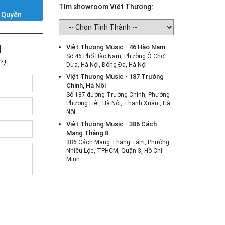
Y
Tìm showroom Việt Thương:
 Quyền
i
Việt Thương Music - 46 Hào Nam
Số 46 Phố Hào Nam, Phường Ô Chợ
*)
Dừa, Hà Nội, Đống Đa, Hà Nội
Việt Thương Music - 187 Trường
Chinh, Hà Nội
Số 187 đường Trường Chinh, Phường
Phương Liệt, Hà Nội, Thanh Xuân , Hà
Nội
Việt Thương Music - 386 Cách
Mạng Tháng 8
386 Cách Mạng Tháng Tám, Phường
Nhiêu Lộc, TPHCM, Quận 3, Hồ Chí
Minh
Việt Thương Music - 369 Điện Biên
Phủ
369 Điện Biên Phủ, Phường Bàn Cờ,
TPHCM, Quận 3, Hồ Chí Minh
Việt Thương Music - 180 Võ Thị Sáu
180B Võ Thị Sáu, Phường Xuân Hòa,