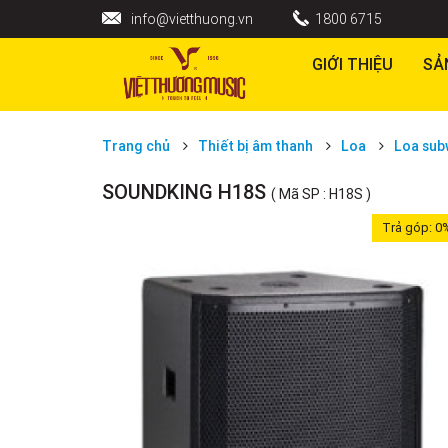
info@vietthuong.vn
1800 6715
GIỚI THIỆU
SẢ
Trang chủ
Thiết bị âm thanh
Loa
Loa sub
SOUNDKING H18S
( Mã SP : H18S )
Trả góp:
0