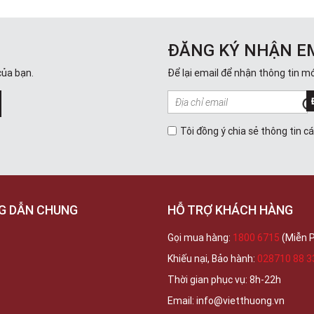
ĐĂNG KÝ NHẬN E
của bạn.
Để lại email để nhận thông tin mớ
Tôi đồng ý chia sẻ thông tin c
G DẪN CHUNG
HỖ TRỢ KHÁCH HÀNG
Gọi mua hàng:
1800 6715
(Miễn P
Khiếu nại, Bảo hành:
028710 88 3
Thời gian phục vụ: 8h-22h
Email: info@vietthuong.vn