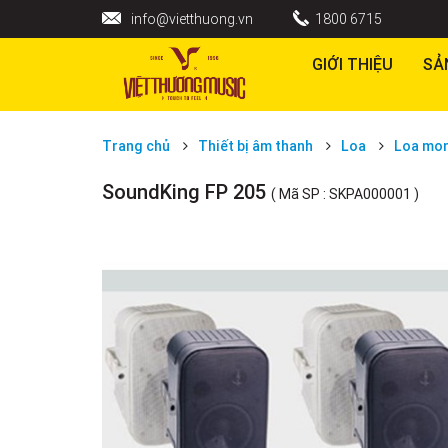
info@vietthuong.vn
1800 6715
GIỚI THIỆU
SẢ
Trang chủ
Thiết bị âm thanh
Loa
Loa mon
SoundKing FP 205
( Mã SP : SKPA000001 )