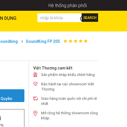
Hệ thống phân phối
N DỤNG
SEARCH
Soundking
SoundKing FP 205
Việt Thương cam kết:
Sản phẩm nhập khẩu chính hãng
Bảo hành tại các showroom Việt
Thương
Y
 Quyền
Giao hàng toàn quốc với chi phí rẻ
nhất
Mở rộng hệ thống showroom rộng
i
khắp.
*)