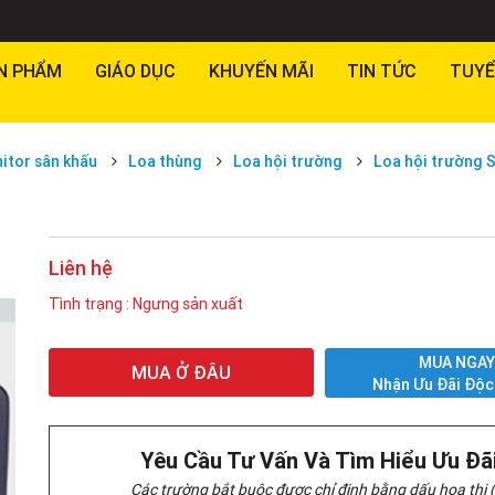
N PHẨM
GIÁO DỤC
KHUYẾN MÃI
TIN TỨC
TUYỂ
itor sân khấu
Loa thùng
Loa hội trường
Loa hội trường 
Liên hệ
Tình trạng : Ngưng sản xuất
MUA NGA
MUA Ở ĐÂU
Nhận Ưu Đãi Độc
Yêu Cầu Tư Vấn Và Tìm Hiểu Ưu Đã
Các trường bắt buộc được chỉ định bằng dấu hoa thị (