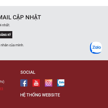
MAIL CẬP NHẬT
i nhất.
ĐĂNG KÝ
á nhân của mình.
SOCIAL
hí)
33
HỆ THỐNG WEBSITE