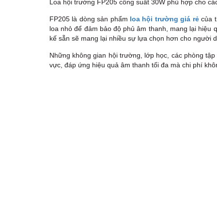
Loa hội trường FP205 công suất 30W phù hợp cho các h
FP205 là dòng sản phẩm
loa hội trường giá rẻ
của t
loa nhỏ để đảm bảo độ phủ âm thanh, mang lại hiệu quả
kế sẵn sẽ mang lại nhiều sự lựa chọn hơn cho người 
Những không gian hội trường, lớp học, các phòng tập h
vực, đáp ứng hiệu quả âm thanh tối đa mà chi phí kh