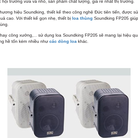
ội trường vừa và nhỏ, sản phẩm chất lượng, giá rẻ nhất thị trường.
hương hiệu Soundking, thiết kế theo công nghệ Đức tiên tiến, được s
 cao. Với thiết kế gọn nhẹ, thiết bị
loa thùng
Soundking FP205 giúp ng
dùng.
ay công xưởng,... sử dụng loa Soundking FP205 sẽ mang lại hiệu quả tố
ông hề tốn kém nhiều như
các dòng loa
khác.