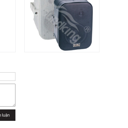
Dương Vương
102Q Đường An Dương Vương,
Phường An Đông, TPHCM, Quận 5, Hồ
Chí Minh
Việt Thương Music - 289 Vành Đai
Trong
289 Vành Đai Trong, Phường An Lạc,
TPHCM, Quận Bình Tân, Hồ Chí Minh
Việt Thương Music - 94 Láng Hạ
Số 94 Láng Hạ, Phường Láng, Hà Nội,
Đống Đa, Hà Nội
h luận