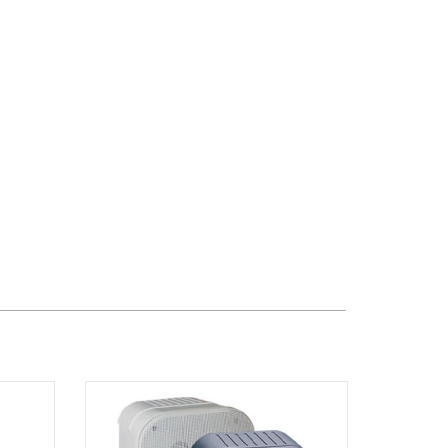
TPHCM, Quận 2, Hồ Chí Minh
Việt Thương Music - 357 Cộng Hòa
357 Cộng Hòa, Phường Tân Bình,
TPHCM, Quận Tân Bình, Hồ Chí Minh
Việt Thương Music - 6F Ngô Thời
Nhiệm
6F Ngô Thời Nhiệm, Phường Xuân
Hòa, TPHCM, Quận 3, Hồ Chí Minh
Việt Thương Music - Thanh Khê
344 Nguyễn Văn Linh, Phường Thanh
Khê, Đà Nẵng, Thanh Khê, Đà Nẵng
Việt Thương Music - Vincom Lê Văn
Việt
Lô L3-05C, Tầng 3, Trung Tâm
Thương Mại Vincom Plaza, Số 50,
Đường Lê Văn Việt, Phường Tăng
Nhơn Phú, TPHCM, Quận 9, Hồ Chí
Minh
Việt Thương Music - 302 Cầu Giấy
Gian hàng G9-10 TTTM Discovery
Complex, số 302 Cầu Giấy, Phường
Cầu Giấy, Hà Nội , Cầu Giấy , Hà Nội
Việt Thương Music - 102Q An