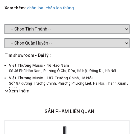
Xem thêm:
chân loa
,
chân loa thùng
Tìm showroom - Đại lý::
Việt Thương Music - 46 Hào Nam
Số 46 Phố Hào Nam, Phường Ô Chợ Dừa, Hà Nội, Đống Đa, Hà Nội
Việt Thương Music - 187 Trường Chinh, Hà Nội
Số 187 đường Trường Chinh, Phường Phương Liệt, Hà Nội, Thanh Xuân ,
Hà Nội
Xem thêm
Việt Thương Music - 386 Cách Mạng Tháng 8
386 Cách Mạng Tháng Tám, Phường Nhiêu Lộc, TPHCM, Quận 3, Hồ Chí
Minh
SẢN PHẨM LIÊN QUAN
Việt Thương Music - 369 Điện Biên Phủ
369 Điện Biên Phủ, Phường Bàn Cờ, TPHCM, Quận 3, Hồ Chí Minh
Việt Thương Music - 180 Võ Thị Sáu
180B Võ Thị Sáu, Phường Xuân Hòa, TPHCM, Quận 3, Hồ Chí Minh