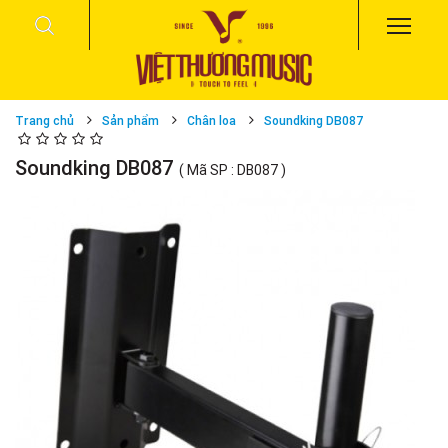
Trang chủ
Sản phẩm
Chân loa
Soundking DB087
Soundking DB087
( Mã SP : DB087 )