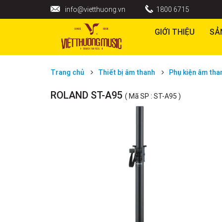
info@vietthuong.vn
1800 6715
GIỚI THIỆU
SẢ
Trang chủ
Thiết bị âm thanh
Phụ kiện âm tha
ROLAND ST-A95
( Mã SP : ST-A95 )