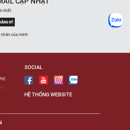
MAIL CẬP NHẬT
i nhất.
ĐĂNG KÝ
á nhân của mình.
SOCIAL
hí)
33
HỆ THỐNG WEBSITE
N