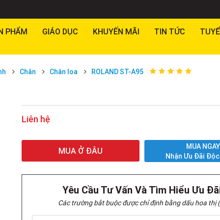
N PHẨM
GIÁO DỤC
KHUYẾN MÃI
TIN TỨC
TUYỂ
nh
Chân
Chân loa
ROLAND ST-A95
Liên hệ
MUA NGA
MUA Ở ĐÂU
Nhận Ưu Đãi Độc
Yêu Cầu Tư Vấn Và Tìm Hiểu Ưu Đã
Các trường bắt buộc được chỉ định bằng dấu hoa thị (