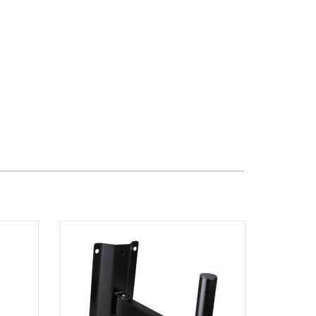
Dương Vương
102Q Đường An Dương Vương,
Phường An Đông, TPHCM, Quận 5, Hồ
Chí Minh
Việt Thương Music - 289 Vành Đai
Trong
289 Vành Đai Trong, Phường An Lạc,
TPHCM, Quận Bình Tân, Hồ Chí Minh
Việt Thương Music - 94 Láng Hạ
Số 94 Láng Hạ, Phường Láng, Hà Nội,
Đống Đa, Hà Nội