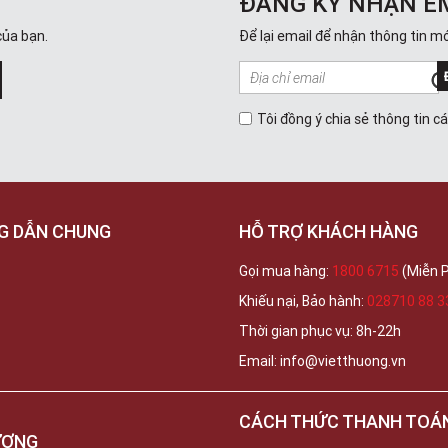
ĐĂNG KÝ NHẬN E
của bạn.
Để lại email để nhận thông tin mớ
Tôi đồng ý chia sẻ thông tin c
G DẪN CHUNG
HỖ TRỢ KHÁCH HÀNG
Gọi mua hàng:
1800 6715
(Miễn P
Khiếu nại, Bảo hành:
028710 88 3
Thời gian phục vụ: 8h-22h
Email: info@vietthuong.vn
CÁCH THỨC THANH TOÁ
ƯƠNG