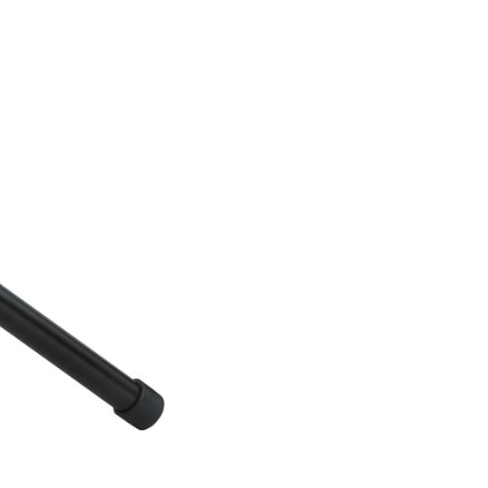
TPHCM, Quận 2, Hồ Chí Minh
Việt Thương Music - 357 Cộng Hòa
357 Cộng Hòa, Phường Tân Bình,
TPHCM, Quận Tân Bình, Hồ Chí Minh
Việt Thương Music - 6F Ngô Thời
Nhiệm
6F Ngô Thời Nhiệm, Phường Xuân
Hòa, TPHCM, Quận 3, Hồ Chí Minh
Việt Thương Music - Thanh Khê
344 Nguyễn Văn Linh, Phường Thanh
Khê, Đà Nẵng, Thanh Khê, Đà Nẵng
Việt Thương Music - Vincom Lê Văn
Việt
Lô L3-05C, Tầng 3, Trung Tâm
Thương Mại Vincom Plaza, Số 50,
Đường Lê Văn Việt, Phường Tăng
Nhơn Phú, TPHCM, Quận 9, Hồ Chí
Minh
Việt Thương Music - 302 Cầu Giấy
Gian hàng G9-10 TTTM Discovery
Complex, số 302 Cầu Giấy, Phường
Cầu Giấy, Hà Nội , Cầu Giấy , Hà Nội
Việt Thương Music - 102Q An