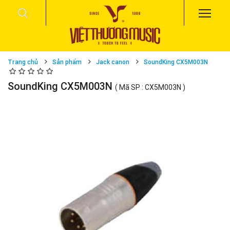
Trang chủ
Sản phẩm
Jack canon
SoundKing CX5M003N
SoundKing CX5M003N
( Mã SP : CX5M003N )