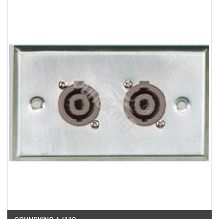
Việt Thương Music - 180 Võ Thị Sáu
180B Võ Thị Sáu, Phường Xuân Hòa, TPHCM, Quận 3, Hồ Chí Minh
Việt Thương Music - Crescent Mall
6F-01 Tầng 6 Trung Tâm Thương Mại Crescent Mall, 101 Tôn Dật Tiên,
Phường Tân Mỹ, TPHCM, Quận 7, Hồ Chí Minh
Việt Thương Music - 49E Phan Đăng Lưu
49E Phan Đăng Lưu, Phường Bình Thạnh, TPHCM, Quận Bình Thạnh, Hồ
Chí Minh
Việt Thương Music - Phường Gò Vấp
11 Đường số 3, Khu dân cư Cityland Park Hill, Phường Gò Vấp, TPHCM,
Quận Gò Vấp, Hồ Chí Minh
Việt Thương Music - 442 Lũy Bán Bích
442 Lũy Bán Bích, Phường Tân Phú, TPHCM, Quận Tân Phú, Hồ Chí Minh
Việt Thương Music - 12 Quốc Hương
Tầng G, Tòa nhà Thảo Điền Pearl, 12 Quốc Hương, Phường An Khánh,
TPHCM, Quận 2, Hồ Chí Minh
Việt Thương Music - 357 Cộng Hòa
357 Cộng Hòa, Phường Tân Bình, TPHCM, Quận Tân Bình, Hồ Chí Minh
Việt Thương Music - 6F Ngô Thời Nhiệm
6F Ngô Thời Nhiệm, Phường Xuân Hòa, TPHCM, Quận 3, Hồ Chí Minh
Việt Thương Music - Thanh Khê
344 Nguyễn Văn Linh, Phường Thanh Khê, Đà Nẵng, Thanh Khê, Đà Nẵng