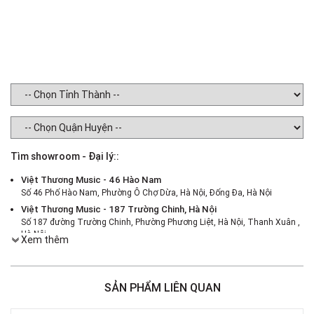
Tìm showroom - Đại lý::
Việt Thương Music - 46 Hào Nam
Số 46 Phố Hào Nam, Phường Ô Chợ Dừa, Hà Nội, Đống Đa, Hà Nội
Việt Thương Music - 187 Trường Chinh, Hà Nội
Số 187 đường Trường Chinh, Phường Phương Liệt, Hà Nội, Thanh Xuân ,
Hà Nội
Xem thêm
Việt Thương Music - 386 Cách Mạng Tháng 8
386 Cách Mạng Tháng Tám, Phường Nhiêu Lộc, TPHCM, Quận 3, Hồ Chí
Minh
SẢN PHẨM LIÊN QUAN
Việt Thương Music - 369 Điện Biên Phủ
369 Điện Biên Phủ, Phường Bàn Cờ, TPHCM, Quận 3, Hồ Chí Minh