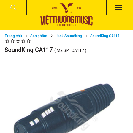
Trang chủ
Sản phẩm
Jack Soundking
SoundKing CA117
SoundKing CA117
( Mã SP : CA117 )