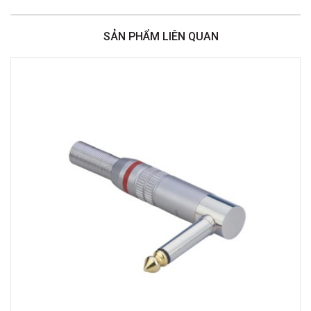
386 Cách Mạng Tháng Tám, Phường Nhiêu Lộc, TPHCM, Quận 3, Hồ Chí
Minh
SẢN PHẨM LIÊN QUAN
Việt Thương Music - 369 Điện Biên Phủ
369 Điện Biên Phủ, Phường Bàn Cờ, TPHCM, Quận 3, Hồ Chí Minh
Việt Thương Music - 180 Võ Thị Sáu
180B Võ Thị Sáu, Phường Xuân Hòa, TPHCM, Quận 3, Hồ Chí Minh
Việt Thương Music - Crescent Mall
6F-01 Tầng 6 Trung Tâm Thương Mại Crescent Mall, 101 Tôn Dật Tiên,
Phường Tân Mỹ, TPHCM, Quận 7, Hồ Chí Minh
Việt Thương Music - 49E Phan Đăng Lưu
49E Phan Đăng Lưu, Phường Bình Thạnh, TPHCM, Quận Bình Thạnh, Hồ
Chí Minh
Việt Thương Music - Phường Gò Vấp
11 Đường số 3, Khu dân cư Cityland Park Hill, Phường Gò Vấp, TPHCM,
Quận Gò Vấp, Hồ Chí Minh
Việt Thương Music - 442 Lũy Bán Bích
442 Lũy Bán Bích, Phường Tân Phú, TPHCM, Quận Tân Phú, Hồ Chí Minh
Việt Thương Music - 12 Quốc Hương
Tầng G, Tòa nhà Thảo Điền Pearl, 12 Quốc Hương, Phường An Khánh,
TPHCM, Quận 2, Hồ Chí Minh
Việt Thương Music - 357 Cộng Hòa
357 Cộng Hòa, Phường Tân Bình, TPHCM, Quận Tân Bình, Hồ Chí Minh