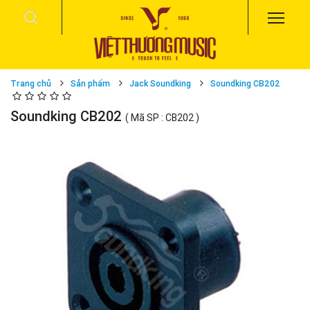
Trang chủ
Sản phẩm
Jack Soundking
Soundking CB202
Soundking CB202
( Mã SP : CB202 )