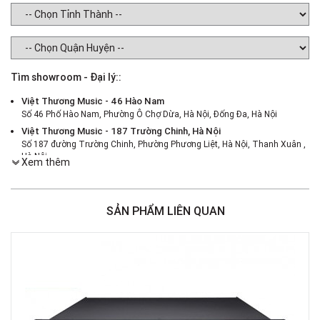
Tìm showroom - Đại lý::
Việt Thương Music - 46 Hào Nam
Số 46 Phố Hào Nam, Phường Ô Chợ Dừa, Hà Nội, Đống Đa, Hà Nội
Việt Thương Music - 187 Trường Chinh, Hà Nội
Số 187 đường Trường Chinh, Phường Phương Liệt, Hà Nội, Thanh Xuân ,
Hà Nội
Xem thêm
Việt Thương Music - 386 Cách Mạng Tháng 8
386 Cách Mạng Tháng Tám, Phường Nhiêu Lộc, TPHCM, Quận 3, Hồ Chí
Minh
SẢN PHẨM LIÊN QUAN
Việt Thương Music - 369 Điện Biên Phủ
369 Điện Biên Phủ, Phường Bàn Cờ, TPHCM, Quận 3, Hồ Chí Minh
Việt Thương Music - 180 Võ Thị Sáu
180B Võ Thị Sáu, Phường Xuân Hòa, TPHCM, Quận 3, Hồ Chí Minh
Việt Thương Music - Crescent Mall
6F-01 Tầng 6 Trung Tâm Thương Mại Crescent Mall, 101 Tôn Dật Tiên,
Phường Tân Mỹ, TPHCM, Quận 7, Hồ Chí Minh
Việt Thương Music - 49E Phan Đăng Lưu