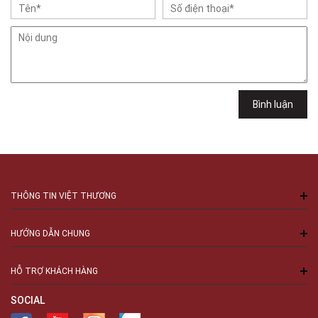
Việt Thương Music - 102Q An Dương Vương
102Q Đường An Dương Vương, Phường An Đông, TPHCM, Quận 5, Hồ Chí
Minh
Việt Thương Music - 289 Vành Đai Trong
289 Vành Đai Trong, Phường An Lạc, TPHCM, Quận Bình Tân, Hồ Chí
Minh
Việt Thương Music - 94 Láng Hạ
Bình luận
Số 94 Láng Hạ, Phường Láng, Hà Nội, Đống Đa, Hà Nội
THÔNG TIN VIỆT THƯƠNG
HƯỚNG DẪN CHUNG
HỖ TRỢ KHÁCH HÀNG
SOCIAL