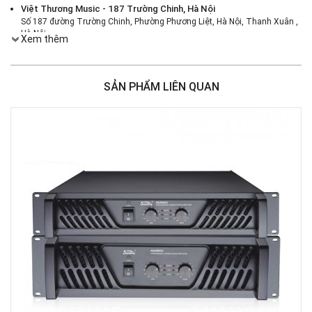
Việt Thương Music - 187 Trường Chinh, Hà Nội
Số 187 đường Trường Chinh, Phường Phương Liệt, Hà Nội, Thanh Xuân ,
Hà Nội
Xem thêm
Việt Thương Music - 386 Cách Mạng Tháng 8
386 Cách Mạng Tháng Tám, Phường Nhiêu Lộc, TPHCM, Quận 3, Hồ Chí
Minh
SẢN PHẨM LIÊN QUAN
Việt Thương Music - 369 Điện Biên Phủ
369 Điện Biên Phủ, Phường Bàn Cờ, TPHCM, Quận 3, Hồ Chí Minh
Việt Thương Music - 180 Võ Thị Sáu
180B Võ Thị Sáu, Phường Xuân Hòa, TPHCM, Quận 3, Hồ Chí Minh
Việt Thương Music - Crescent Mall
6F-01 Tầng 6 Trung Tâm Thương Mại Crescent Mall, 101 Tôn Dật Tiên,
Phường Tân Mỹ, TPHCM, Quận 7, Hồ Chí Minh
Việt Thương Music - 49E Phan Đăng Lưu
49E Phan Đăng Lưu, Phường Bình Thạnh, TPHCM, Quận Bình Thạnh, Hồ
Chí Minh
Việt Thương Music - Phường Gò Vấp
11 Đường số 3, Khu dân cư Cityland Park Hill, Phường Gò Vấp, TPHCM,
Quận Gò Vấp, Hồ Chí Minh
Việt Thương Music - 442 Lũy Bán Bích
442 Lũy Bán Bích, Phường Tân Phú, TPHCM, Quận Tân Phú, Hồ Chí Minh
Việt Thương Music - 12 Quốc Hương