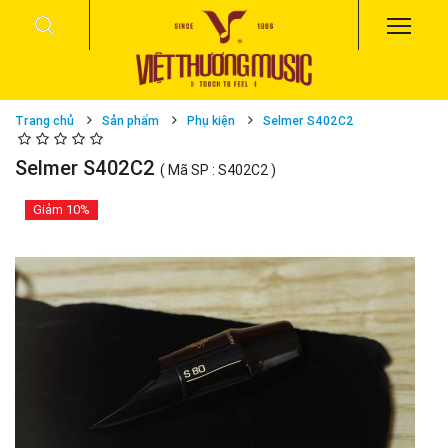
Trang chủ
Sản phẩm
Phụ kiện
Selmer S402C2
Selmer S402C2
( Mã SP : S402C2 )
Giảm
10%