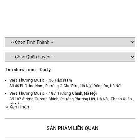
Tìm showroom - Đại lý::
Việt Thương Music - 46 Hào Nam
Số 46 Phố Hào Nam, Phường Ô Chợ Dừa, Hà Nội, Đống Đa, Hà Nội
Việt Thương Music - 187 Trường Chinh, Hà Nội
Số 187 đường Trường Chinh, Phường Phương Liệt, Hà Nội, Thanh Xuân ,
Hà Nội
Xem thêm
Việt Thương Music - 386 Cách Mạng Tháng 8
386 Cách Mạng Tháng Tám, Phường Nhiêu Lộc, TPHCM, Quận 3, Hồ Chí
Minh
SẢN PHẨM LIÊN QUAN
Việt Thương Music - 369 Điện Biên Phủ
369 Điện Biên Phủ, Phường Bàn Cờ, TPHCM, Quận 3, Hồ Chí Minh