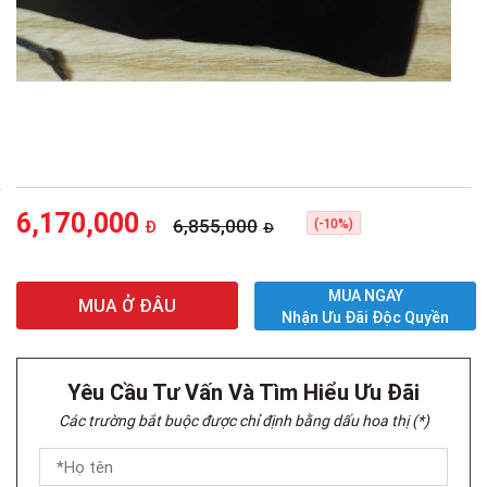
6,170,000
6,855,000
(-10%)
Đ
Đ
MUA NGAY
MUA Ở ĐÂU
Nhận Ưu Đãi Độc Quyền
Yêu Cầu Tư Vấn Và Tìm Hiểu Ưu Đãi
Các trường bắt buộc được chỉ định bằng dấu hoa thị (*)