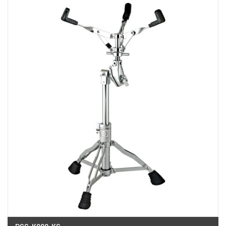
Việt Thương Music - 180 Võ Thị Sáu
180B Võ Thị Sáu, Phường Xuân Hòa, TPHCM, Quận 3, Hồ Chí Minh
Việt Thương Music - Crescent Mall
6F-01 Tầng 6 Trung Tâm Thương Mại Crescent Mall, 101 Tôn Dật Tiên,
Phường Tân Mỹ, TPHCM, Quận 7, Hồ Chí Minh
Việt Thương Music - 49E Phan Đăng Lưu
49E Phan Đăng Lưu, Phường Bình Thạnh, TPHCM, Quận Bình Thạnh, Hồ
Chí Minh
Việt Thương Music - Phường Gò Vấp
11 Đường số 3, Khu dân cư Cityland Park Hill, Phường Gò Vấp, TPHCM,
Quận Gò Vấp, Hồ Chí Minh
Việt Thương Music - 442 Lũy Bán Bích
442 Lũy Bán Bích, Phường Tân Phú, TPHCM, Quận Tân Phú, Hồ Chí Minh
Việt Thương Music - 12 Quốc Hương
Tầng G, Tòa nhà Thảo Điền Pearl, 12 Quốc Hương, Phường An Khánh,
TPHCM, Quận 2, Hồ Chí Minh
Việt Thương Music - 357 Cộng Hòa
357 Cộng Hòa, Phường Tân Bình, TPHCM, Quận Tân Bình, Hồ Chí Minh
Việt Thương Music - 6F Ngô Thời Nhiệm
6F Ngô Thời Nhiệm, Phường Xuân Hòa, TPHCM, Quận 3, Hồ Chí Minh
Việt Thương Music - Thanh Khê
344 Nguyễn Văn Linh, Phường Thanh Khê, Đà Nẵng, Thanh Khê, Đà Nẵng