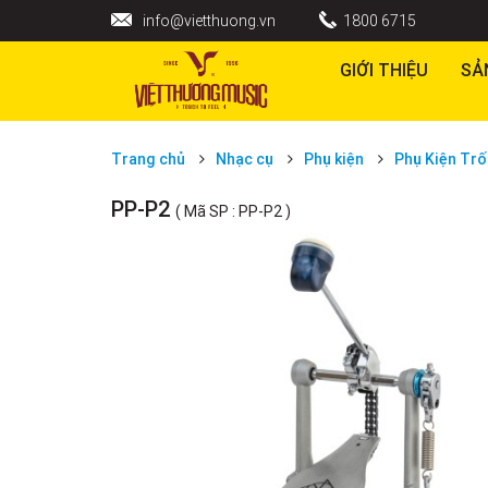
info@vietthuong.vn
1800 6715
GIỚI THIỆU
SẢ
Trang chủ
Nhạc cụ
Phụ kiện
Phụ Kiện Trô
PP-P2
( Mã SP : PP-P2 )