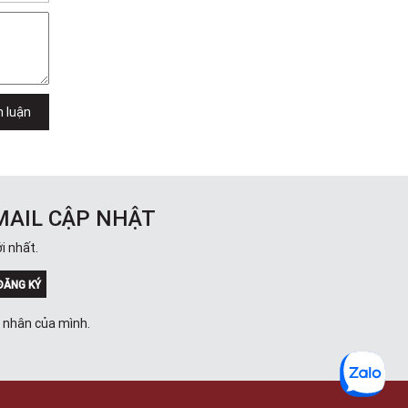
Việt Thương Music - 302 Cầu Giấy
Gian hàng G9-10 TTTM Discovery
Complex, số 302 Cầu Giấy, Phường
Cầu Giấy, Hà Nội , Cầu Giấy , Hà Nội
Việt Thương Music - 289 Vành Đai
Trong
289 Vành Đai Trong, Phường An Lạc,
h luận
TPHCM, Quận Bình Tân, Hồ Chí Minh
Việt Thương Music - 94 Láng Hạ
Số 94 Láng Hạ, Phường Láng, Hà Nội,
Đống Đa, Hà Nội
MAIL CẬP NHẬT
i nhất.
ĐĂNG KÝ
á nhân của mình.