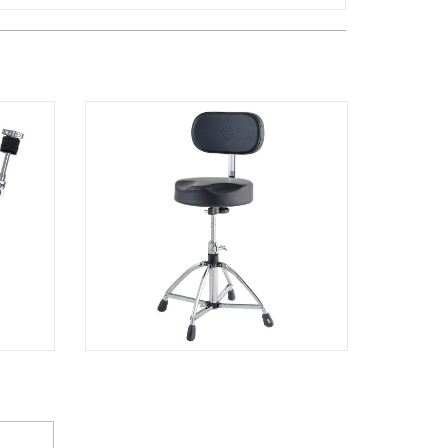
Quốc Hương, Phường An Khánh,
TPHCM, Quận 2, Hồ Chí Minh
Việt Thương Music - 442 Lũy Bán
Bích
442 Lũy Bán Bích, Phường Tân Phú,
TPHCM, Quận Tân Phú, Hồ Chí Minh
Việt Thương Music - Thanh Khê
344 Nguyễn Văn Linh, Phường Thanh
Khê, Đà Nẵng, Thanh Khê, Đà Nẵng
Việt Thương Music - 357 Cộng Hòa
357 Cộng Hòa, Phường Tân Bình,
TPHCM, Quận Tân Bình, Hồ Chí Minh
Việt Thương Music - Vincom Lê Văn
Việt
Lô L3-05C, Tầng 3, Trung Tâm
Thương Mại Vincom Plaza, Số 50,
Đường Lê Văn Việt, Phường Tăng
Nhơn Phú, TPHCM, Quận 9, Hồ Chí
Minh
Việt Thương Music - 6F Ngô Thời
Nhiệm
6F Ngô Thời Nhiệm, Phường Xuân
Hòa, TPHCM, Quận 3, Hồ Chí Minh