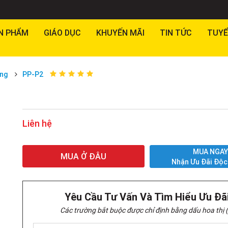
N PHẨM
GIÁO DỤC
KHUYẾN MÃI
TIN TỨC
TUYỂ
́ng
PP-P2
Liên hệ
MUA NGA
MUA Ở ĐÂU
Nhận Ưu Đãi Độc
Yêu Cầu Tư Vấn Và Tìm Hiểu Ưu Đã
Các trường bắt buộc được chỉ định bằng dấu hoa thị (