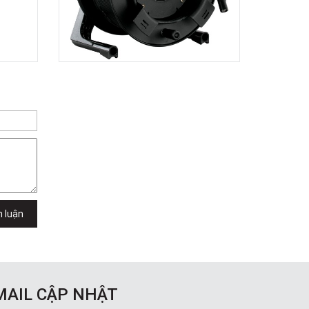
Dương Vương
102Q Đường An Dương Vương,
Phường An Đông, TPHCM, Quận 5, Hồ
Chí Minh
Việt Thương Music - 289 Vành Đai
Trong
289 Vành Đai Trong, Phường An Lạc,
TPHCM, Quận Bình Tân, Hồ Chí Minh
Việt Thương Music - 94 Láng Hạ
Số 94 Láng Hạ, Phường Láng, Hà Nội,
Đống Đa, Hà Nội
h luận
MAIL CẬP NHẬT