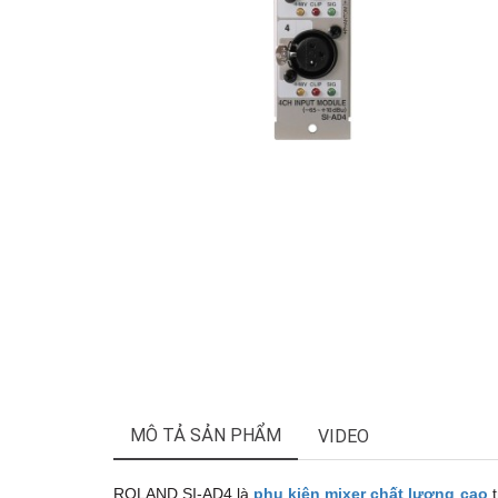
MÔ TẢ SẢN PHẨM
VIDEO
ROLAND SI-AD4 là
phụ kiện mixer chất lượng cao
t