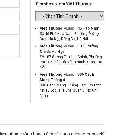
Tìm showroom Việt Thương:
Việt Thương Music - 46 Hào Nam
Số 46 Phố Hào Nam, Phường Ô Chợ
Dừa, Hà Nội, Đống Đa, Hà Nội
Việt Thương Music - 187 Trường
Chinh, Hà Nội
Số 187 đường Trường Chinh, Phường
Phương Liệt, Hà Nội, Thanh Xuân , Hà
Nội
Việt Thương Music - 386 Cách
Mạng Tháng 8
386 Cách Mạng Tháng Tám, Phường
Nhiêu Lộc, TPHCM, Quận 3, Hồ Chí
Minh
Việt Thương Music - 369 Điện Biên
Phủ
369 Điện Biên Phủ, Phường Bàn Cờ,
TPHCM, Quận 3, Hồ Chí Minh
Việt Thương Music - 180 Võ Thị Sáu
180B Võ Thị Sáu, Phường Xuân Hòa,
p được tăng cường bằng cách sử dụng micro preamp chỉ