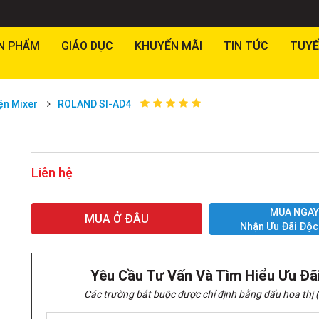
N PHẨM
GIÁO DỤC
KHUYẾN MÃI
TIN TỨC
TUYỂ
ện Mixer
ROLAND SI-AD4
Liên hệ
MUA NGA
MUA Ở ĐÂU
Nhận Ưu Đãi Độc
Yêu Cầu Tư Vấn Và Tìm Hiểu Ưu Đã
Các trường bắt buộc được chỉ định bằng dấu hoa thị (