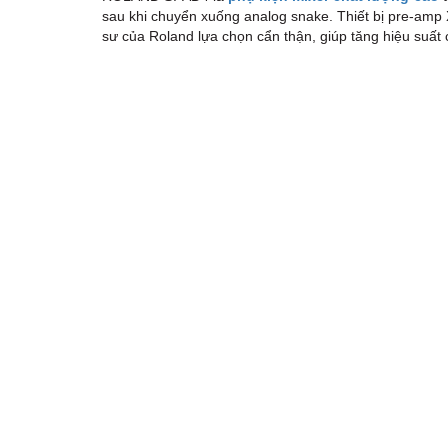
sau khi chuyển xuống analog snake. Thiết bị pre-amp 
sư của Roland lựa chọn cẩn thận, giúp tăng hiệu suất