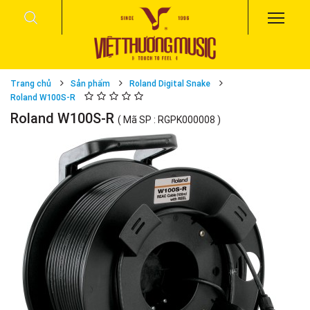
Trang chủ
Sản phẩm
Roland Digital Snake
Roland W100S-R
Roland W100S-R
( Mã SP : RGPK000008 )