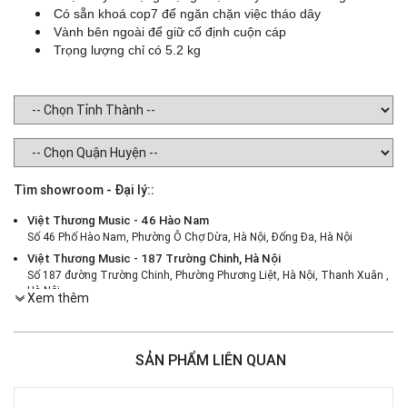
Có sẵn khoá cop7 để ngăn chặn việc tháo dây
Vành bên ngoài để giữ cố định cuộn cáp
Trọng lượng chỉ có 5.2 kg
Tìm showroom - Đại lý::
Việt Thương Music - 46 Hào Nam
Số 46 Phố Hào Nam, Phường Ô Chợ Dừa, Hà Nội, Đống Đa, Hà Nội
Việt Thương Music - 187 Trường Chinh, Hà Nội
Số 187 đường Trường Chinh, Phường Phương Liệt, Hà Nội, Thanh Xuân ,
Hà Nội
Xem thêm
Việt Thương Music - 386 Cách Mạng Tháng 8
386 Cách Mạng Tháng Tám, Phường Nhiêu Lộc, TPHCM, Quận 3, Hồ Chí
Minh
SẢN PHẨM LIÊN QUAN
Việt Thương Music - 369 Điện Biên Phủ
369 Điện Biên Phủ, Phường Bàn Cờ, TPHCM, Quận 3, Hồ Chí Minh
Việt Thương Music - 180 Võ Thị Sáu