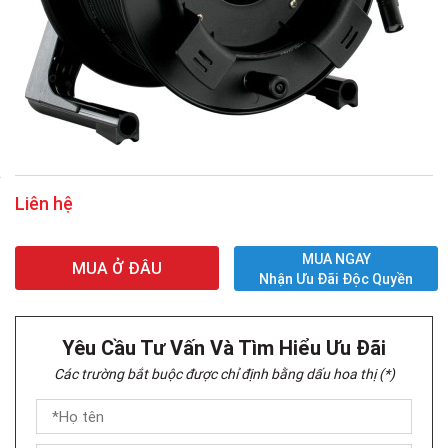
Liên hệ
MUA NGAY
MUA Ở ĐÂU
Nhận Ưu Đãi Độc Quyền
Yêu Cầu Tư Vấn Và Tìm Hiểu Ưu Đãi
Các trường bắt buộc được chỉ định bằng dấu hoa thị (*)