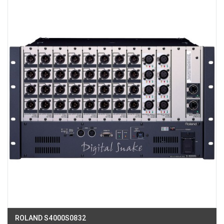
180B Võ Thị Sáu, Phường Xuân Hòa, TPHCM, Quận 3, Hồ Chí Minh
Việt Thương Music - Crescent Mall
6F-01 Tầng 6 Trung Tâm Thương Mại Crescent Mall, 101 Tôn Dật Tiên,
Phường Tân Mỹ, TPHCM, Quận 7, Hồ Chí Minh
Việt Thương Music - 49E Phan Đăng Lưu
49E Phan Đăng Lưu, Phường Bình Thạnh, TPHCM, Quận Bình Thạnh, Hồ
Chí Minh
Việt Thương Music - Phường Gò Vấp
11 Đường số 3, Khu dân cư Cityland Park Hill, Phường Gò Vấp, TPHCM,
Quận Gò Vấp, Hồ Chí Minh
Việt Thương Music - 442 Lũy Bán Bích
442 Lũy Bán Bích, Phường Tân Phú, TPHCM, Quận Tân Phú, Hồ Chí Minh
Việt Thương Music - 12 Quốc Hương
Tầng G, Tòa nhà Thảo Điền Pearl, 12 Quốc Hương, Phường An Khánh,
TPHCM, Quận 2, Hồ Chí Minh
Việt Thương Music - 357 Cộng Hòa
357 Cộng Hòa, Phường Tân Bình, TPHCM, Quận Tân Bình, Hồ Chí Minh
Việt Thương Music - 6F Ngô Thời Nhiệm
6F Ngô Thời Nhiệm, Phường Xuân Hòa, TPHCM, Quận 3, Hồ Chí Minh
Việt Thương Music - Thanh Khê
344 Nguyễn Văn Linh, Phường Thanh Khê, Đà Nẵng, Thanh Khê, Đà Nẵng
ROLAND S4000S0832
Việt Thương Music - Vincom Lê Văn Việt