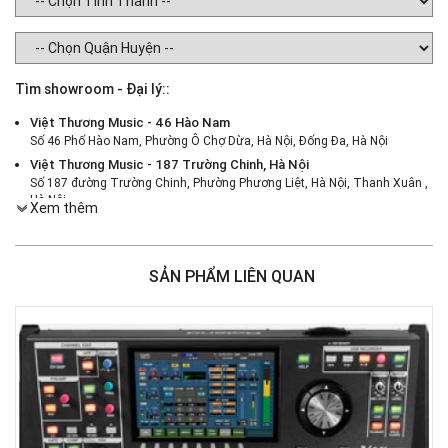
Tìm showroom - Đại lý::
Việt Thương Music - 46 Hào Nam
Số 46 Phố Hào Nam, Phường Ô Chợ Dừa, Hà Nội, Đống Đa, Hà Nội
Việt Thương Music - 187 Trường Chinh, Hà Nội
Số 187 đường Trường Chinh, Phường Phương Liệt, Hà Nội, Thanh Xuân ,
Hà Nội
Xem thêm
Việt Thương Music - 386 Cách Mạng Tháng 8
386 Cách Mạng Tháng Tám, Phường Nhiêu Lộc, TPHCM, Quận 3, Hồ Chí
Minh
SẢN PHẨM LIÊN QUAN
Việt Thương Music - 369 Điện Biên Phủ
369 Điện Biên Phủ, Phường Bàn Cờ, TPHCM, Quận 3, Hồ Chí Minh
Việt Thương Music - 180 Võ Thị Sáu
180B Võ Thị Sáu, Phường Xuân Hòa, TPHCM, Quận 3, Hồ Chí Minh
Việt Thương Music - Crescent Mall
6F-01 Tầng 6 Trung Tâm Thương Mại Crescent Mall, 101 Tôn Dật Tiên,
Phường Tân Mỹ, TPHCM, Quận 7, Hồ Chí Minh
Việt Thương Music - 49E Phan Đăng Lưu
49E Phan Đăng Lưu, Phường Bình Thạnh, TPHCM, Quận Bình Thạnh, Hồ