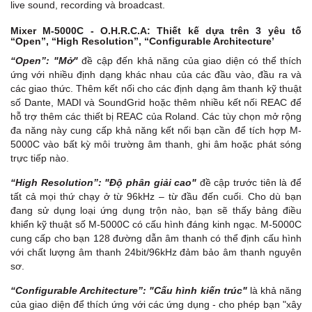
live sound, recording và broadcast.
Mixer M-5000C - O.H.R.C.A: Thiết kế dựa trên 3 yêu tố
“Open”, “High Resolution”, “Configurable Architecture’
“Open”: "Mở"
đề cập đến khả năng của giao diện có thể thích
ứng với nhiều định dạng khác nhau của các đầu vào, đầu ra và
các giao thức. Thêm kết nối cho các định dạng âm thanh kỹ thuật
số Dante, MADI và SoundGrid hoặc thêm nhiều kết nối REAC để
hỗ trợ thêm các thiết bị REAC của Roland. Các tùy chọn mở rộng
đa năng này cung cấp khả năng kết nối bạn cần để tích hợp M-
5000C vào bất kỳ môi trường âm thanh, ghi âm hoặc phát sóng
trực tiếp nào.
“High Resolution”: "Độ phân giải cao"
đề cập trước tiên là để
tất cả mọi thứ chạy ở từ 96kHz – từ đầu đến cuối. Cho dù bạn
đang sử dụng loại ứng dụng trộn nào, bạn sẽ thấy bảng điều
khiển kỹ thuật số M-5000C có cấu hình đáng kinh ngạc. M-5000C
cung cấp cho bạn 128 đường dẫn âm thanh có thể định cấu hình
với chất lượng âm thanh 24bit/96kHz đảm bảo âm thanh nguyên
sơ.
“Configurable Architecture”: "Cấu hình kiến trúc"
là khả năng
của giao diện để thích ứng với các ứng dụng - cho phép bạn "xây