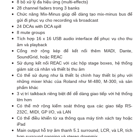
8 bộ xử lý đa hiệu ứng (multi-effects)
28 channel faders trong 3 banks
Chức năng Mix-Minus giúp dễ dàng tạo mix-minus bus để
gửi đi phục vụ cho recording và broadcast
24 DCAs with DCA spill
8 mute groups
Tích hợp 16 x 16 USB audio interface để phục vụ cho thu
âm và playback
Cổng mở rộng kép để kết nối thêm MADI, Dante,
SoundGrid, hoặc REAC
Sử dụng kết nối REAC với các hộp stage boxes, hệ thống
giám sát cá nhân và thiết bị thu âm
Có thể sử dụng như là thiết bị chính hay thiết bị phụ với
những mixer khác của Roland như M-480, M-300, và sản
phẩm khác
3 vị trí talkback riêng biệt để dễ dàng giao tiếp với hệ thống
lớn hơn
Có thể mở rộng kiểm soát thông qua các giao tiếp RS-
232C, MIDI, GP I/O, và LAN
Có thể điều khiển từ xa thông qua máy tính xách tay hoặc
iPad
Main output hỗ trợ âm thanh 5.1 surround, LCR, và LR, tích
hợp surround panning và stereo downmix