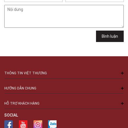
102Q Đường An Dương Vương, Phường An Đông, TPHCM, Quận 5, Hồ Chí
Minh
Việt Thương Music - 289 Vành Đai Trong
289 Vành Đai Trong, Phường An Lạc, TPHCM, Quận Bình Tân, Hồ Chí
Minh
Việt Thương Music - 94 Láng Hạ
Bình luận
Số 94 Láng Hạ, Phường Láng, Hà Nội, Đống Đa, Hà Nội
THÔNG TIN VIỆT THƯƠNG
HƯỚNG DẪN CHUNG
HỖ TRỢ KHÁCH HÀNG
SOCIAL