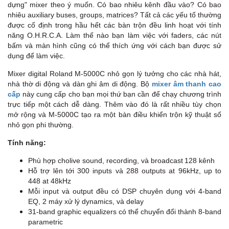
dựng" mixer theo ý muốn. Có bao nhiêu kênh đầu vào? Có bao
nhiêu auxiliary buses, groups, matrices? Tất cả các yếu tố thường
được cố định trong hầu hết các bàn trộn đều linh hoạt với tính
năng O.H.R.C.A. Làm thế nào bạn làm việc với faders, các nút
bấm và màn hình cũng có thể thích ứng với cách bạn được sử
dụng để làm việc.
Mixer digital Roland M-5000C nhỏ gọn lý tưởng cho các nhà hát,
nhà thờ di động và dàn ghi âm di động. Bộ
mixer âm thanh cao
cấp
này cung cấp cho bạn mọi thứ bạn cần để chạy chương trình
trực tiếp một cách dễ dàng. Thêm vào đó là rất nhiều tùy chọn
mở rộng và M-5000C tạo ra một bàn điều khiển trộn kỹ thuật số
nhỏ gọn phi thường.
Tính năng:
Phù hợp cholive sound, recording, và broadcast
128 kênh
Hỗ trợ lên tới 300 inputs và 288 outputs at 96kHz, up to
448 at 48kHz
Mỗi input và output đều có DSP chuyên dụng với 4-band
EQ, 2 máy xử lý dynamics, và delay
31-band graphic equalizers có thể chuyển đổi thành 8-band
parametric