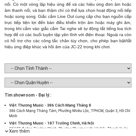
nối. Có một vòng lặp hiệu ứng để vá các hiệu ứng đơn âm hoặc
âm thanh nổi, và bạn thậm chí có thể lựa chọn hoạt động nối tiếp
hoặc song song. Giắc cắm Line Out cung cấp cho bạn nguồn cấp
trực tiếp tiện lợi đến bàn điều khiển trộn âm hoặc máy ghi âm,
trong khi cắm vào giắc cắm Tai nghe sẽ tự động tắt tiếng loa tích
hợp để có các buổi luyện tập yên tĩnh với điện thoại. Ngoài ra còn
có hỗ trợ cho các công tắc chân tùy chọn, cho phép bạn bật/tắt
hiệu ứng điệp khúc và hồi âm của JC-22 trong khi chơi.
Tìm showroom - Đại lý::
Việt Thương Music - 386 Cách Mạng Tháng 8
386 Cách Mạng Tháng Tám, Phường Nhiêu Lộc, TPHCM, Quận 3, Hồ Chí
Minh
Việt Thương Music - 187 Trường Chinh, Hà Nội
Số 187 đường Trường Chinh, Phường Phương Liệt, Hà Nội, Thanh Xuân ,
Xem thêm
Hà Nội