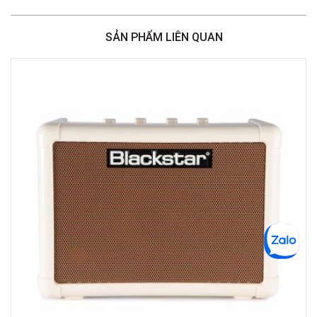
Việt Thương Music - 46 Hào Nam
Số 46 Phố Hào Nam, Phường Ô Chợ Dừa, Hà Nội, Đống Đa, Hà Nội
SẢN PHẨM LIÊN QUAN
Việt Thương Music - Crescent Mall
6F-01 Tầng 6 Trung Tâm Thương Mại Crescent Mall, 101 Tôn Dật Tiên,
Phường Tân Mỹ, TPHCM, Quận 7, Hồ Chí Minh
Việt Thương Music - 180 Võ Thị Sáu
180B Võ Thị Sáu, Phường Xuân Hòa, TPHCM, Quận 3, Hồ Chí Minh
Việt Thương Music - 369 Điện Biên Phủ
369 Điện Biên Phủ, Phường Bàn Cờ, TPHCM, Quận 3, Hồ Chí Minh
Việt Thương Music - 102Q An Dương Vương
102Q Đường An Dương Vương, Phường An Đông, TPHCM, Quận 5, Hồ Chí
Minh
Việt Thương Music - 49E Phan Đăng Lưu
49E Phan Đăng Lưu, Phường Bình Thạnh, TPHCM, Quận Bình Thạnh, Hồ
Chí Minh
Việt Thương Music - Phường Gò Vấp
11 Đường số 3, Khu dân cư Cityland Park Hill, Phường Gò Vấp, TPHCM,
Quận Gò Vấp, Hồ Chí Minh
Việt Thương Music - 12 Quốc Hương
Tầng G, Tòa nhà Thảo Điền Pearl, 12 Quốc Hương, Phường An Khánh,
TPHCM, Quận 2, Hồ Chí Minh
Việt Thương Music - 442 Lũy Bán Bích