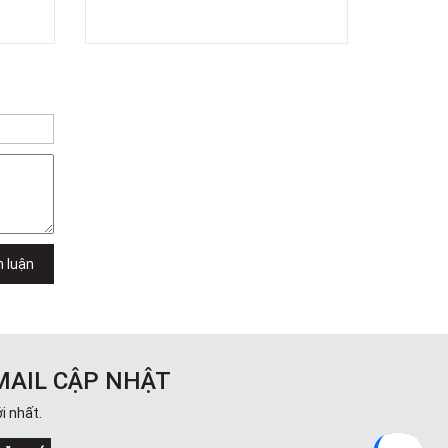
h luận
MAIL CẬP NHẬT
i nhất.