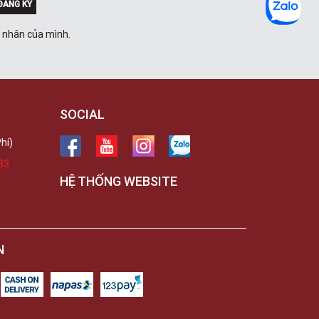
ĐĂNG KÝ
á nhân của mình.
SOCIAL
hí)
33
HỆ THỐNG WEBSITE
N