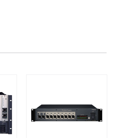
Dương Vương
102Q Đường An Dương Vương,
Phường An Đông, TPHCM, Quận 5, Hồ
Chí Minh
Việt Thương Music - 289 Vành Đai
Trong
289 Vành Đai Trong, Phường An Lạc,
TPHCM, Quận Bình Tân, Hồ Chí Minh
Việt Thương Music - 94 Láng Hạ
Số 94 Láng Hạ, Phường Láng, Hà Nội,
Đống Đa, Hà Nội