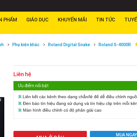
N PHẨM
GIÁO DỤC
KHUYẾN MÃI
TIN TỨC
TUYỂ
nh
Phụ kiện khác
Roland Digital Snake
Roland S-4000R
Liên hệ
Ưu điểm nổi bật
R
Liên kết các kênh theo dạng chẵn/lẻ để dễ điều chỉnh nguồ
R
Đèn báo tín hiệu đang sử dụng và tín hiệu clip trên mỗi kê
R
Màn hình điều chỉnh có độ phân giải cao
MUA NGA