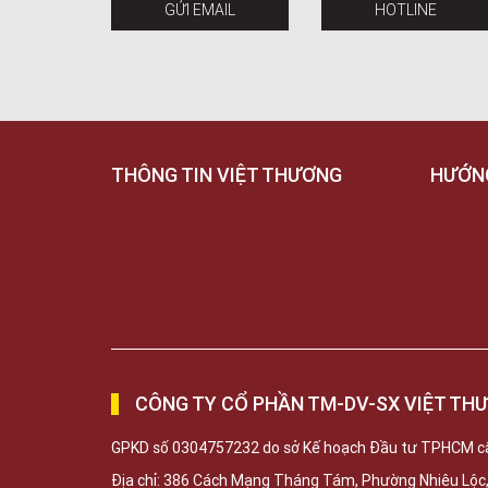
GỬI EMAIL
HOTLINE
THÔNG TIN VIỆT THƯƠNG
HƯỚN
CÔNG TY CỔ PHẦN TM-DV-SX VIỆT TH
GPKD số 0304757232 do sở Kế hoạch Đầu tư TPHCM c
Địa chỉ: 386 Cách Mạng Tháng Tám, Phường Nhiêu Lộ