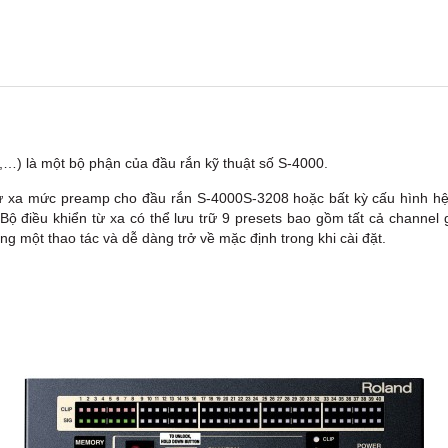
ns,…) là một bộ phận của đầu rắn kỹ thuật số S-4000.
ừ xa mức preamp cho đầu rắn S-4000S-3208 hoặc bất kỳ cấu hình hệ
 điều khiển từ xa có thể lưu trữ 9 presets bao gồm tất cả channel ga
g một thao tác và dễ dàng trở về mặc định trong khi cài đặt.