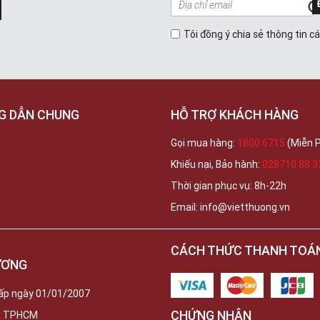
Tôi đồng ý chia sẻ thông tin c
G DẪN CHUNG
HỖ TRỢ KHÁCH HÀNG
Gọi mua hàng:
1800 6715
(Miễn P
Khiếu nại, Bảo hành:
028710 88 3
Thời gian phục vụ: 8h-22h
Email: info@vietthuong.vn
CÁCH THỨC THANH TOÁ
ƯƠNG
ấp ngày 01/01/2007
CHỨNG NHẬN
c, TPHCM