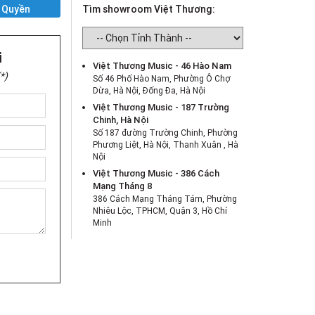
 Quyền
Tìm showroom Việt Thương:
i
Việt Thương Music - 46 Hào Nam
*)
Số 46 Phố Hào Nam, Phường Ô Chợ
Dừa, Hà Nội, Đống Đa, Hà Nội
Việt Thương Music - 187 Trường
Chinh, Hà Nội
Số 187 đường Trường Chinh, Phường
Phương Liệt, Hà Nội, Thanh Xuân , Hà
Nội
Việt Thương Music - 386 Cách
Mạng Tháng 8
386 Cách Mạng Tháng Tám, Phường
Nhiêu Lộc, TPHCM, Quận 3, Hồ Chí
Minh
Việt Thương Music - 369 Điện Biên
Phủ
369 Điện Biên Phủ, Phường Bàn Cờ,
TPHCM, Quận 3, Hồ Chí Minh
Việt Thương Music - 180 Võ Thị Sáu
180B Võ Thị Sáu, Phường Xuân Hòa,