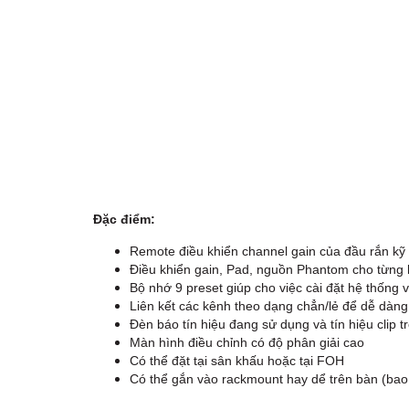
Đặc điểm:
​Remote điều khiển channel gain của đầu rắn kỹ
Điều khiển gain, Pad, nguồn Phantom cho từng k
Bộ nhớ 9 preset giúp cho việc cài đặt hệ thống
Liên kết các kênh theo dạng chẳn/lẻ để dễ dàng
Đèn báo tín hiệu đang sử dụng và tín hiệu clip 
Màn hình điều chỉnh có độ phân giải cao
Có thể đặt tại sân khấu hoặc tại FOH
Có thể gắn vào rackmount hay dể trên bàn (b