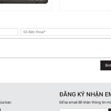
Bìn
ĐĂNG KÝ NHẬN E
của bạn.
Để lại email để nhận thông tin mớ