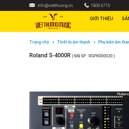
info@vietthuong.vn
1800 6715
GIỚI THIỆU
SẢ
Trang chủ
Thiết bị âm thanh
Phụ kiện âm tha
Roland S-4000R
( Mã SP : RGPK000020 )