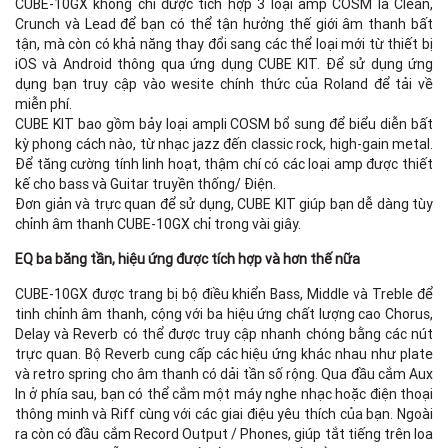
CUBE-10GX không chỉ được tích hợp 3 loại amp COSM là Clean,
Crunch và Lead để bạn có thể tận hưởng thế giới âm thanh bất
tận, mà còn có khả năng thay đổi sang các thể loại mới từ thiết bị
iOS và Android thông qua ứng dụng CUBE KIT. Để sử dụng ứng
dụng bạn truy cập vào wesite chính thức của Roland để tải về
miễn phí.
CUBE KIT bao gồm bảy loại ampli COSM bổ sung để biểu diễn bất
kỳ phong cách nào, từ nhạc jazz đến classic rock, high-gain metal.
Để tăng cường tính linh hoạt, thậm chí có các loại amp được thiết
kế cho bass và Guitar truyền thống/ Điện.
Đơn giản và trực quan để sử dụng, CUBE KIT giúp bạn dễ dàng tùy
chỉnh âm thanh CUBE-10GX chỉ trong vài giây.
EQ ba băng tần, hiệu ứng được tích hợp và hơn thế nữa
CUBE-10GX được trang bị bộ điều khiển Bass, Middle và Treble để
tinh chỉnh âm thanh, cộng với ba hiệu ứng chất lượng cao Chorus,
Delay và Reverb có thể được truy cập nhanh chóng bằng các nút
trực quan. Bộ Reverb cung cấp các hiệu ứng khác nhau như plate
và retro spring cho âm thanh có dải tần số rộng. Qua đầu cắm Aux
In ở phía sau, bạn có thể cắm một máy nghe nhạc hoặc điện thoại
thông minh và Riff cùng với các giai điệu yêu thích của bạn. Ngoài
ra còn có đầu cắm Record Output / Phones, giúp tắt tiếng trên loa