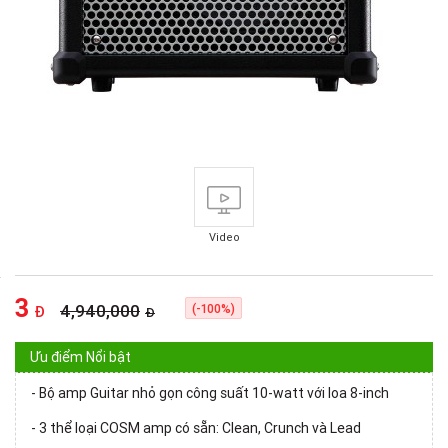
Video
3
4,940,000
(-100%)
Đ
Đ
Ưu điểm Nổi bật
- Bộ amp Guitar nhỏ gọn công suất 10-watt với loa 8-inch
- 3 thể loại COSM amp có sẵn: Clean, Crunch và Lead