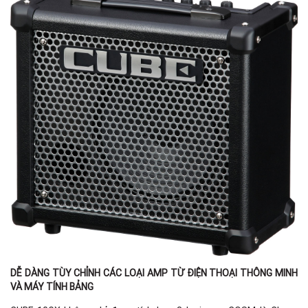
DỄ DÀNG TÙY CHỈNH CÁC LOẠI AMP TỪ ĐIỆN THOẠI THÔNG MINH
VÀ MÁY TÍNH BẢNG