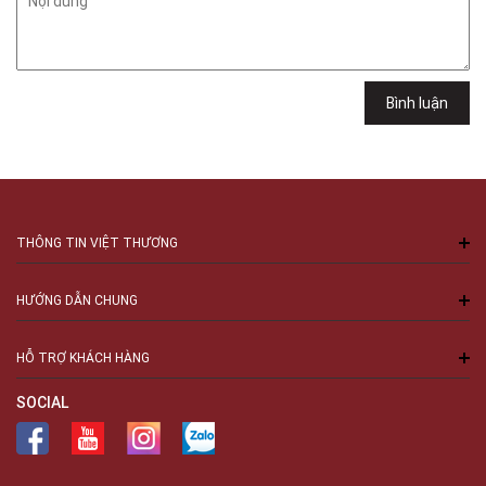
Chí Minh
Việt Thương Music - 6F Ngô Thời Nhiệm
6F Ngô Thời Nhiệm, Phường Xuân Hòa, TPHCM, Quận 3, Hồ Chí Minh
Việt Thương Music - 94 Láng Hạ
Bình luận
Số 94 Láng Hạ, Phường Láng, Hà Nội, Đống Đa, Hà Nội
THÔNG TIN VIỆT THƯƠNG
HƯỚNG DẪN CHUNG
HỖ TRỢ KHÁCH HÀNG
SOCIAL