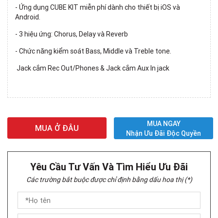
- Ứng dụng CUBE KIT miễn phí dành cho thiết bị iOS và
Android.
- 3 hiệu ứng: Chorus, Delay và Reverb
- Chức năng kiểm soát Bass, Middle và Treble tone.
Jack cắm Rec Out/Phones & Jack cắm Aux In jack
MUA NGAY
MUA Ở ĐÂU
Nhận Ưu Đãi Độc Quyền
Yêu Cầu Tư Vấn Và Tìm Hiểu Ưu Đãi
Các trường bắt buộc được chỉ định bằng dấu hoa thị (*)