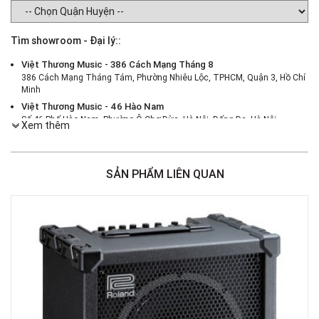
Tìm showroom - Đại lý::
Việt Thương Music - 386 Cách Mạng Tháng 8
386 Cách Mạng Tháng Tám, Phường Nhiêu Lộc, TPHCM, Quận 3, Hồ Chí
Minh
Việt Thương Music - 46 Hào Nam
Số 46 Phố Hào Nam, Phường Ô Chợ Dừa, Hà Nội, Đống Đa, Hà Nội
Xem thêm
Việt Thương Music - 180 Võ Thị Sáu
180B Võ Thị Sáu, Phường Xuân Hòa, TPHCM, Quận 3, Hồ Chí Minh
Việt Thương Music - 187 Trường Chinh, Hà Nội
SẢN PHẨM LIÊN QUAN
Số 187 đường Trường Chinh, Phường Phương Liệt, Hà Nội, Thanh Xuân ,
Hà Nội
Việt Thương Music - Crescent Mall
6F-01 Tầng 6 Trung Tâm Thương Mại Crescent Mall, 101 Tôn Dật Tiên,
Phường Tân Mỹ, TPHCM, Quận 7, Hồ Chí Minh
Việt Thương Music - 357 Cộng Hòa
357 Cộng Hòa, Phường Tân Bình, TPHCM, Quận Tân Bình, Hồ Chí Minh
Việt Thương Music - 442 Lũy Bán Bích
442 Lũy Bán Bích, Phường Tân Phú, TPHCM, Quận Tân Phú, Hồ Chí Minh
Việt Thương Music - 12 Quốc Hương