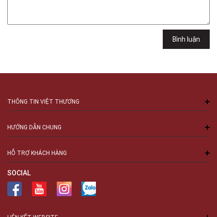
Việt Thương Music - 289 Vành Đai Trong
289 Vành Đai Trong, Phường An Lạc, TPHCM, Quận Bình Tân, Hồ Chí
Minh
Việt Thương Music - 94 Láng Hạ
Bình luận
Số 94 Láng Hạ, Phường Láng, Hà Nội, Đống Đa, Hà Nội
THÔNG TIN VIỆT THƯƠNG
HƯỚNG DẪN CHUNG
HỖ TRỢ KHÁCH HÀNG
SOCIAL