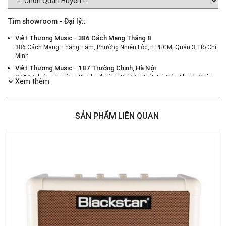
Tìm showroom - Đại lý::
Việt Thương Music - 386 Cách Mạng Tháng 8
386 Cách Mạng Tháng Tám, Phường Nhiêu Lộc, TPHCM, Quận 3, Hồ Chí
Minh
Việt Thương Music - 187 Trường Chinh, Hà Nội
Số 187 đường Trường Chinh, Phường Phương Liệt, Hà Nội, Thanh Xuân ,
Xem thêm
Hà Nội
Việt Thương Music - 46 Hào Nam
Số 46 Phố Hào Nam, Phường Ô Chợ Dừa, Hà Nội, Đống Đa, Hà Nội
SẢN PHẨM LIÊN QUAN
Việt Thương Music - Crescent Mall
6F-01 Tầng 6 Trung Tâm Thương Mại Crescent Mall, 101 Tôn Dật Tiên,
Phường Tân Mỹ, TPHCM, Quận 7, Hồ Chí Minh
Việt Thương Music - 180 Võ Thị Sáu
180B Võ Thị Sáu, Phường Xuân Hòa, TPHCM, Quận 3, Hồ Chí Minh
Việt Thương Music - 369 Điện Biên Phủ
369 Điện Biên Phủ, Phường Bàn Cờ, TPHCM, Quận 3, Hồ Chí Minh
Việt Thương Music - 102Q An Dương Vương
102Q Đường An Dương Vương, Phường An Đông, TPHCM, Quận 5, Hồ Chí
Minh
Việt Thương Music - 49E Phan Đăng Lưu