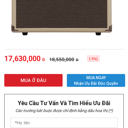
17,630,000
18,550,000
(-5%)
Đ
Đ
MUA NGAY
MUA Ở ĐÂU
Nhận Ưu Đãi Độc Quyền
Yêu Cầu Tư Vấn Và Tìm Hiểu Ưu Đãi
Các trường bắt buộc được chỉ định bằng dấu hoa thị (*)