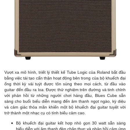
Vượt xa mô hình, triết lý thiết kế Tube Logic của Roland bắt đầu
bằng việc tái tạo cẩn thận hoạt động bên trong của bộ khuếch đại
ống thời kỳ vải tuýt được tôn sùng theo mọi cách, từ đầu vào
guitar đến đầu ra loa. Được thử nghiệm trên đường và tinh chỉnh
với phản hồi từ những người chơi hàng đầu, Blues Cube sẵn
sàng cho buổi biểu diễn mang đến âm thanh ngọt ngào, kỳ diệu
và cảm giác thỏa mãn khiến một bộ khuếch đại guitar tuyệt vời
trở thành một nhạc cụ có tính biểu cảm cao.
Bộ khuếch đại guitar kết hợp nhỏ gọn 30 watt sẵn sàng
biểu diễn với âm thanh đèn chân thực và phản hồi cảm ứng