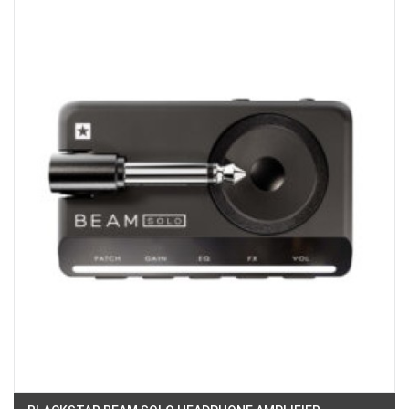
Phường Tân Mỹ, TPHCM, Quận 7, Hồ Chí Minh
Việt Thương Music - 180 Võ Thị Sáu
180B Võ Thị Sáu, Phường Xuân Hòa, TPHCM, Quận 3, Hồ Chí Minh
Việt Thương Music - 369 Điện Biên Phủ
369 Điện Biên Phủ, Phường Bàn Cờ, TPHCM, Quận 3, Hồ Chí Minh
Việt Thương Music - 102Q An Dương Vương
102Q Đường An Dương Vương, Phường An Đông, TPHCM, Quận 5, Hồ Chí
Minh
Việt Thương Music - 49E Phan Đăng Lưu
49E Phan Đăng Lưu, Phường Bình Thạnh, TPHCM, Quận Bình Thạnh, Hồ
Chí Minh
Việt Thương Music - Phường Gò Vấp
11 Đường số 3, Khu dân cư Cityland Park Hill, Phường Gò Vấp, TPHCM,
Quận Gò Vấp, Hồ Chí Minh
Việt Thương Music - 12 Quốc Hương
Tầng G, Tòa nhà Thảo Điền Pearl, 12 Quốc Hương, Phường An Khánh,
TPHCM, Quận 2, Hồ Chí Minh
Việt Thương Music - 442 Lũy Bán Bích
442 Lũy Bán Bích, Phường Tân Phú, TPHCM, Quận Tân Phú, Hồ Chí Minh
Việt Thương Music - Thanh Khê
344 Nguyễn Văn Linh, Phường Thanh Khê, Đà Nẵng, Thanh Khê, Đà Nẵng
Việt Thương Music - 357 Cộng Hòa