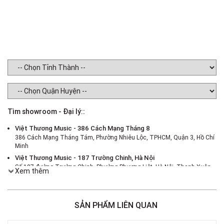
To
N
Tìm showroom - Đại lý::
Việt Thương Music - 386 Cách Mạng Tháng 8
386 Cách Mạng Tháng Tám, Phường Nhiêu Lộc, TPHCM, Quận 3, Hồ Chí
Minh
Việt Thương Music - 187 Trường Chinh, Hà Nội
Số 187 đường Trường Chinh, Phường Phương Liệt, Hà Nội, Thanh Xuân ,
Xem thêm
Hà Nội
Việt Thương Music - 46 Hào Nam
Số 46 Phố Hào Nam, Phường Ô Chợ Dừa, Hà Nội, Đống Đa, Hà Nội
SẢN PHẨM LIÊN QUAN
Việt Thương Music - Crescent Mall
6F-01 Tầng 6 Trung Tâm Thương Mại Crescent Mall, 101 Tôn Dật Tiên,