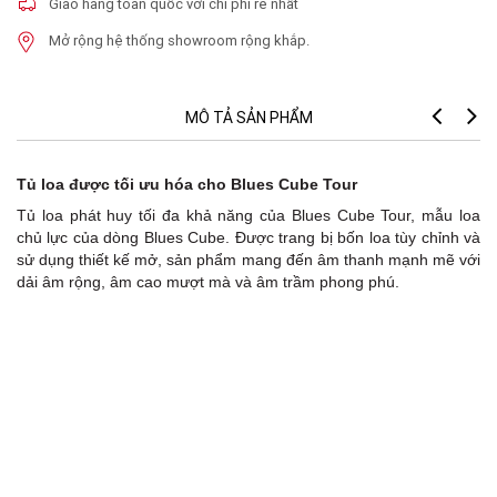
Giao hàng toàn quốc với chi phí rẻ nhất
Mở rộng hệ thống showroom rộng khắp.
MÔ TẢ SẢN PHẨM
Tủ loa được tối ưu hóa cho Blues Cube Tour
Tủ loa phát huy tối đa khả năng của Blues Cube Tour, mẫu loa
chủ lực của dòng Blues Cube. Được trang bị bốn loa tùy chỉnh và
sử dụng thiết kế mở, sản phẩm mang đến âm thanh mạnh mẽ với
dải âm rộng, âm cao mượt mà và âm trầm phong phú.
S
I
Is
M
I