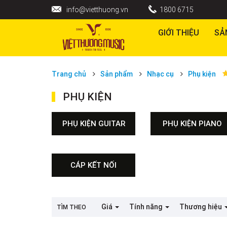
info@vietthuong.vn
1800 6715
GIỚI THIỆU
SẢ
Trang chủ
Sản phẩm
Nhạc cụ
Phụ kiện
PHỤ KIỆN
PHỤ KIỆN GUITAR
PHỤ KIỆN PIANO
Phím Đàn Guitar
Dây Đàn Guitar
Dây Đeo Đàn Guitar
CÁP KẾT NỐI
Capo Đàn Guitar
Pickup Đàn Guitar
Phụ Kiện Guitar Khác
STRAPS
Giá
Tính năng
Thương hiệu
TÌM THEO