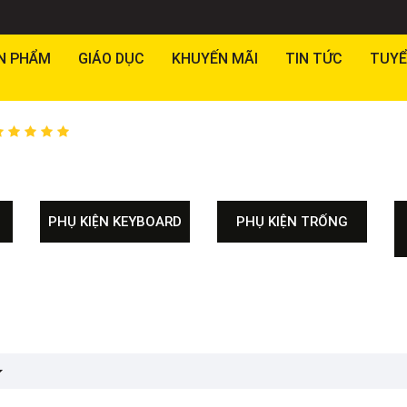
N PHẨM
GIÁO DỤC
KHUYẾN MÃI
TIN TỨC
TUYỂ
PHỤ KIỆN KEYBOARD
PHỤ KIỆN TRỐNG
HARDWARE PACKAGE
HARDWARE SINGLE
MẶT TRỐNG