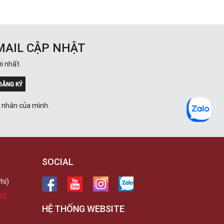
MAIL CẬP NHẬT
i nhất.
ĐĂNG KÝ
á nhân của mình.
SOCIAL
hí)
33
HỆ THỐNG WEBSITE