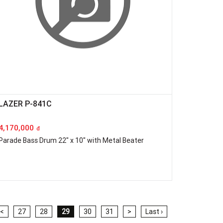
LAZER P-841C
4,170,000
đ
Parade Bass Drum 22" x 10" with Metal Beater
<
27
28
29
30
31
>
Last ›