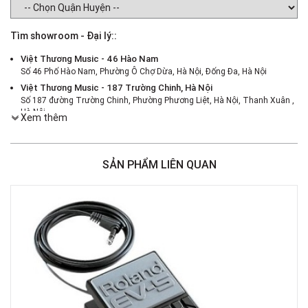
Tìm showroom - Đại lý::
Việt Thương Music - 46 Hào Nam
Số 46 Phố Hào Nam, Phường Ô Chợ Dừa, Hà Nội, Đống Đa, Hà Nội
Việt Thương Music - 187 Trường Chinh, Hà Nội
Số 187 đường Trường Chinh, Phường Phương Liệt, Hà Nội, Thanh Xuân ,
Hà Nội
Xem thêm
Việt Thương Music - 386 Cách Mạng Tháng 8
386 Cách Mạng Tháng Tám, Phường Nhiêu Lộc, TPHCM, Quận 3, Hồ Chí
Minh
SẢN PHẨM LIÊN QUAN
Việt Thương Music - 369 Điện Biên Phủ
369 Điện Biên Phủ, Phường Bàn Cờ, TPHCM, Quận 3, Hồ Chí Minh
Việt Thương Music - 180 Võ Thị Sáu
180B Võ Thị Sáu, Phường Xuân Hòa, TPHCM, Quận 3, Hồ Chí Minh
Việt Thương Music - Crescent Mall
6F-01 Tầng 6 Trung Tâm Thương Mại Crescent Mall, 101 Tôn Dật Tiên,
Phường Tân Mỹ, TPHCM, Quận 7, Hồ Chí Minh
Việt Thương Music - 49E Phan Đăng Lưu
49E Phan Đăng Lưu, Phường Bình Thạnh, TPHCM, Quận Bình Thạnh, Hồ
Chí Minh
Việt Thương Music - Phường Gò Vấp