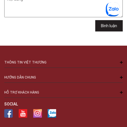
Việt Thương Music - 102Q An Dương Vương
102Q Đường An Dương Vương, Phường An Đông, TPHCM, Quận 5, Hồ Chí
Minh
Việt Thương Music - 94 Láng Hạ
Bình luận
Số 94 Láng Hạ, Phường Láng, Hà Nội, Đống Đa, Hà Nội
THÔNG TIN VIỆT THƯƠNG
HƯỚNG DẪN CHUNG
HỖ TRỢ KHÁCH HÀNG
SOCIAL