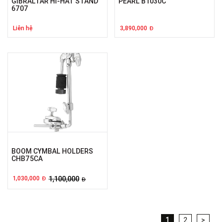
GIBRALTAR HI-HAT STAND
PEARL B1030C
6707
Liên hệ
3,890,000
Đ
BOOM CYMBAL HOLDERS
CHB75CA
1,030,000
1,100,000
Đ
Đ
1
2
>