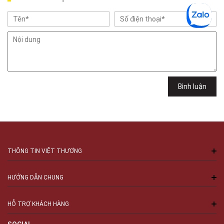
Cầu Giấy, Hà Nội , Cầu Giấy , Hà Nội
Việt Thương Music - 102Q An Dương Vương
102Q Đường An Dương Vương, Phường An Đông, TPHCM, Quận 5, Hồ Chí
Minh
Việt Thương Music - 289 Vành Đai Trong
289 Vành Đai Trong, Phường An Lạc, TPHCM, Quận Bình Tân, Hồ Chí
Minh
Việt Thương Music - 94 Láng Hạ
Bình luận
Số 94 Láng Hạ, Phường Láng, Hà Nội, Đống Đa, Hà Nội
THÔNG TIN VIỆT THƯƠNG
HƯỚNG DẪN CHUNG
HỖ TRỢ KHÁCH HÀNG