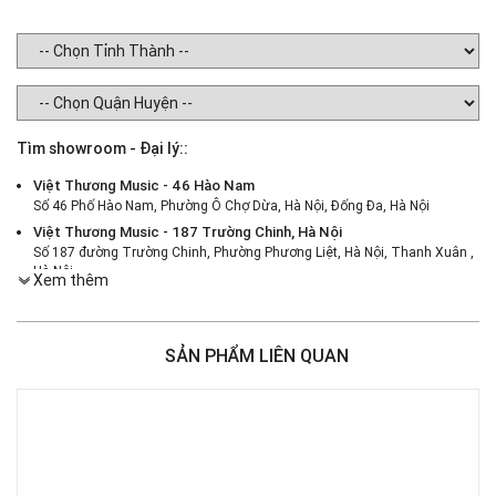
Tìm showroom - Đại lý::
Việt Thương Music - 46 Hào Nam
Số 46 Phố Hào Nam, Phường Ô Chợ Dừa, Hà Nội, Đống Đa, Hà Nội
Việt Thương Music - 187 Trường Chinh, Hà Nội
Số 187 đường Trường Chinh, Phường Phương Liệt, Hà Nội, Thanh Xuân ,
Hà Nội
Xem thêm
Việt Thương Music - 386 Cách Mạng Tháng 8
386 Cách Mạng Tháng Tám, Phường Nhiêu Lộc, TPHCM, Quận 3, Hồ Chí
Minh
SẢN PHẨM LIÊN QUAN
Việt Thương Music - 369 Điện Biên Phủ
369 Điện Biên Phủ, Phường Bàn Cờ, TPHCM, Quận 3, Hồ Chí Minh
Việt Thương Music - 180 Võ Thị Sáu
180B Võ Thị Sáu, Phường Xuân Hòa, TPHCM, Quận 3, Hồ Chí Minh
Việt Thương Music - Crescent Mall
6F-01 Tầng 6 Trung Tâm Thương Mại Crescent Mall, 101 Tôn Dật Tiên,
Phường Tân Mỹ, TPHCM, Quận 7, Hồ Chí Minh