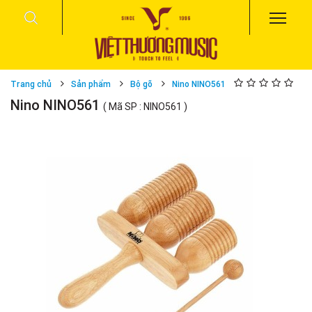
Trang chủ
Sản phẩm
Bộ gõ
Nino NINO561
Nino NINO561
( Mã SP : NINO561 )