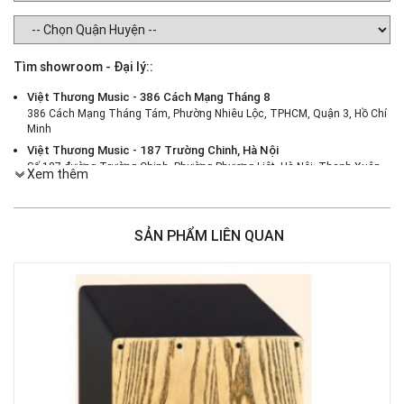
Tìm showroom - Đại lý::
Việt Thương Music - 386 Cách Mạng Tháng 8
386 Cách Mạng Tháng Tám, Phường Nhiêu Lộc, TPHCM, Quận 3, Hồ Chí
Minh
Việt Thương Music - 187 Trường Chinh, Hà Nội
Số 187 đường Trường Chinh, Phường Phương Liệt, Hà Nội, Thanh Xuân ,
Xem thêm
Hà Nội
Việt Thương Music - 46 Hào Nam
Số 46 Phố Hào Nam, Phường Ô Chợ Dừa, Hà Nội, Đống Đa, Hà Nội
SẢN PHẨM LIÊN QUAN
Việt Thương Music - Crescent Mall
6F-01 Tầng 6 Trung Tâm Thương Mại Crescent Mall, 101 Tôn Dật Tiên,
Phường Tân Mỹ, TPHCM, Quận 7, Hồ Chí Minh
Việt Thương Music - 180 Võ Thị Sáu
180B Võ Thị Sáu, Phường Xuân Hòa, TPHCM, Quận 3, Hồ Chí Minh
Việt Thương Music - 369 Điện Biên Phủ
369 Điện Biên Phủ, Phường Bàn Cờ, TPHCM, Quận 3, Hồ Chí Minh
Việt Thương Music - 102Q An Dương Vương
102Q Đường An Dương Vương, Phường An Đông, TPHCM, Quận 5, Hồ Chí
Minh