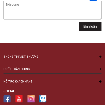
Cầu Giấy, Hà Nội , Cầu Giấy , Hà Nội
Việt Thương Music - 289 Vành Đai Trong
289 Vành Đai Trong, Phường An Lạc, TPHCM, Quận Bình Tân, Hồ Chí
Minh
Việt Thương Music - 94 Láng Hạ
Bình luận
Số 94 Láng Hạ, Phường Láng, Hà Nội, Đống Đa, Hà Nội
THÔNG TIN VIỆT THƯƠNG
HƯỚNG DẪN CHUNG
HỖ TRỢ KHÁCH HÀNG
SOCIAL