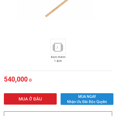
1
Xem thêm
1 ảnh
540,000
Đ
MUA NGAY
MUA Ở ĐÂU
Nhận Ưu Đãi Độc Quyền