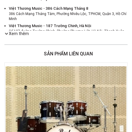
Việt Thương Music - 386 Cách Mạng Tháng 8
386 Cách Mạng Tháng Tám, Phường Nhiêu Lộc, TPHCM, Quận 3, Hồ Chí
Minh
Việt Thương Music - 187 Trường Chinh, Hà Nội
Số 187 đường Trường Chinh, Phường Phương Liệt, Hà Nội, Thanh Xuân ,
Xem thêm
Hà Nội
Việt Thương Music - 46 Hào Nam
Số 46 Phố Hào Nam, Phường Ô Chợ Dừa, Hà Nội, Đống Đa, Hà Nội
SẢN PHẨM LIÊN QUAN
Việt Thương Music - Crescent Mall
6F-01 Tầng 6 Trung Tâm Thương Mại Crescent Mall, 101 Tôn Dật Tiên,
Phường Tân Mỹ, TPHCM, Quận 7, Hồ Chí Minh
Việt Thương Music - 180 Võ Thị Sáu
180B Võ Thị Sáu, Phường Xuân Hòa, TPHCM, Quận 3, Hồ Chí Minh
Việt Thương Music - 369 Điện Biên Phủ
369 Điện Biên Phủ, Phường Bàn Cờ, TPHCM, Quận 3, Hồ Chí Minh
Việt Thương Music - 102Q An Dương Vương
102Q Đường An Dương Vương, Phường An Đông, TPHCM, Quận 5, Hồ Chí
Minh
Việt Thương Music - 49E Phan Đăng Lưu
49E Phan Đăng Lưu, Phường Bình Thạnh, TPHCM, Quận Bình Thạnh, Hồ
Chí Minh