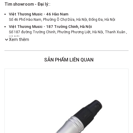
Tìm showroom - Đại lý::
Việt Thương Music - 46 Hào Nam
Số 46 Phố Hào Nam, Phường Ô Chợ Dừa, Hà Nội, Đống Đa, Hà Nội
Việt Thương Music - 187 Trường Chinh, Hà Nội
Số 187 đường Trường Chinh, Phường Phương Liệt, Hà Nội, Thanh Xuân ,
Hà Nội
Xem thêm
Việt Thương Music - 386 Cách Mạng Tháng 8
386 Cách Mạng Tháng Tám, Phường Nhiêu Lộc, TPHCM, Quận 3, Hồ Chí
Minh
SẢN PHẨM LIÊN QUAN
Việt Thương Music - 369 Điện Biên Phủ
369 Điện Biên Phủ, Phường Bàn Cờ, TPHCM, Quận 3, Hồ Chí Minh
Việt Thương Music - 180 Võ Thị Sáu
180B Võ Thị Sáu, Phường Xuân Hòa, TPHCM, Quận 3, Hồ Chí Minh
Việt Thương Music - Crescent Mall
6F-01 Tầng 6 Trung Tâm Thương Mại Crescent Mall, 101 Tôn Dật Tiên,
Phường Tân Mỹ, TPHCM, Quận 7, Hồ Chí Minh
Việt Thương Music - 49E Phan Đăng Lưu
49E Phan Đăng Lưu, Phường Bình Thạnh, TPHCM, Quận Bình Thạnh, Hồ
Chí Minh
Việt Thương Music - Phường Gò Vấp
11 Đường số 3, Khu dân cư Cityland Park Hill, Phường Gò Vấp, TPHCM,
Quận Gò Vấp, Hồ Chí Minh