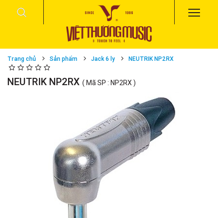
Trang chủ
Sản phẩm
Jack 6 ly
NEUTRIK NP2RX
NEUTRIK NP2RX
( Mã SP : NP2RX )