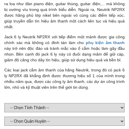
ra loa như đàn piano điện, guitar thùng, guitar điện,... mà không
bị vướng víu trong quá trình biểu diễn. Ngoài ra, Neutrik NP2RX
được hãng phủ lớp nikel bên ngoài vỏ cùng các điểm tiếp xúc,
giúp truyền dẫn tín hiệu âm thanh một cách liên tục và hiệu quả
nhất.
Jack 6 ly Neutrik NP2RX với tiếp điểm một mảnh được gia công
chính xác mà không có đinh tán làm cho
phụ kiện âm thanh
này trở nên độc đáo và tránh mắc vào ổ cắm hoặc làm gãy đầu
nhọn. Bên cạnh đó jack 6 ly này có đuôi dạng mâm để giữ cáp,
giảm độ căng cho dây tín hiệu, giúp sử dụng hiệu quả và bền bỉ.
Các loại jack cắm âm thanh của hãng Neutrik, trong đó có jack 6
ly NP2RX đã khẳng định được thương hiệu số 1 của mình trong
nhiều năm qua, được các công ty âm thanh, các dự án công trình
lớn, nhỏ và kỹ thuật viên trên thế giới tin dùng.