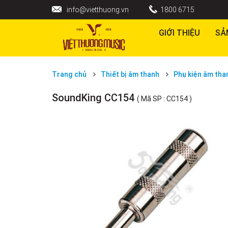
info@vietthuong.vn
1800 6715
GIỚI THIỆU
SẢ
Trang chủ
Thiết bị âm thanh
Phụ kiện âm tha
SoundKing CC154
( Mã SP : CC154 )