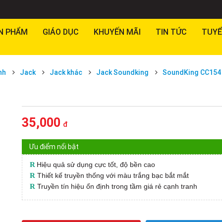
N PHẨM
GIÁO DỤC
KHUYẾN MÃI
TIN TỨC
TUYỂ
nh
Jack
Jack khác
Jack Soundking
SoundKing CC154
35,000
đ
Ưu điểm nổi bật
R
Hiệu quả sử dụng cực tốt, độ bền cao
R
Thiết kế truyền thống với màu trắng bạc bắt mắt
R
Truyền tín hiệu ổn định trong tầm giá rẻ cạnh tranh