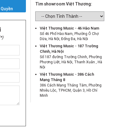
Y
Tìm showroom Việt Thương:
 Quyền
i
Việt Thương Music - 46 Hào Nam
Số 46 Phố Hào Nam, Phường Ô Chợ
*)
Dừa, Hà Nội, Đống Đa, Hà Nội
Việt Thương Music - 187 Trường
Chinh, Hà Nội
Số 187 đường Trường Chinh, Phường
Phương Liệt, Hà Nội, Thanh Xuân , Hà
Nội
Việt Thương Music - 386 Cách
Mạng Tháng 8
386 Cách Mạng Tháng Tám, Phường
Nhiêu Lộc, TPHCM, Quận 3, Hồ Chí
Minh
Việt Thương Music - 369 Điện Biên
Phủ
369 Điện Biên Phủ, Phường Bàn Cờ,
TPHCM, Quận 3, Hồ Chí Minh
Việt Thương Music - 180 Võ Thị Sáu
180B Võ Thị Sáu, Phường Xuân Hòa,