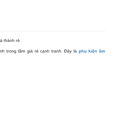
TPHCM, Quận 3, Hồ Chí Minh
Việt Thương Music - Crescent Mall
6F-01 Tầng 6 Trung Tâm Thương Mại
Crescent Mall, 101 Tôn Dật Tiên,
Phường Tân Mỹ, TPHCM, Quận 7, Hồ
Chí Minh
Việt Thương Music - 49E Phan Đăng
á thành rẻ.
Lưu
49E Phan Đăng Lưu, Phường Bình
ịnh trong tầm giá rẻ cạnh tranh. Đây là
phụ kiện âm
Thạnh, TPHCM, Quận Bình Thạnh, Hồ
Chí Minh
Việt Thương Music - Phường Gò
Vấp
11 Đường số 3, Khu dân cư Cityland
Park Hill, Phường Gò Vấp, TPHCM,
Quận Gò Vấp, Hồ Chí Minh
Việt Thương Music - 442 Lũy Bán
Bích
442 Lũy Bán Bích, Phường Tân Phú,
TPHCM, Quận Tân Phú, Hồ Chí Minh
Việt Thương Music - 12 Quốc
Hương
Tầng G, Tòa nhà Thảo Điền Pearl, 12
Quốc Hương, Phường An Khánh,