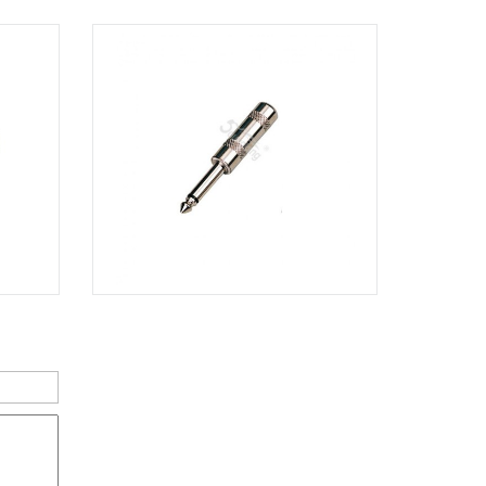
Dương Vương
102Q Đường An Dương Vương,
Phường An Đông, TPHCM, Quận 5, Hồ
Chí Minh
Việt Thương Music - 289 Vành Đai
Trong
289 Vành Đai Trong, Phường An Lạc,
TPHCM, Quận Bình Tân, Hồ Chí Minh
Việt Thương Music - 94 Láng Hạ
Số 94 Láng Hạ, Phường Láng, Hà Nội,
Đống Đa, Hà Nội