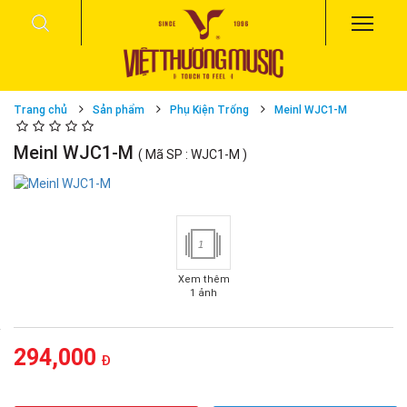
Trang chủ
Sản phẩm
Phụ Kiện Trống
Meinl WJC1-M
Meinl WJC1-M
( Mã SP : WJC1-M )
1
Xem thêm
1 ảnh
294,000
Đ