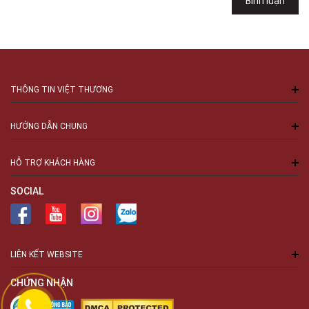
Bình luận
Số 94 Láng Hạ, Phường Láng, Hà Nội, Đống Đa, Hà Nội
THÔNG TIN VIỆT THƯƠNG
HƯỚNG DẪN CHUNG
HỖ TRỢ KHÁCH HÀNG
SOCIAL
LIÊN KẾT WEBSITE
CHỨNG NHẬN