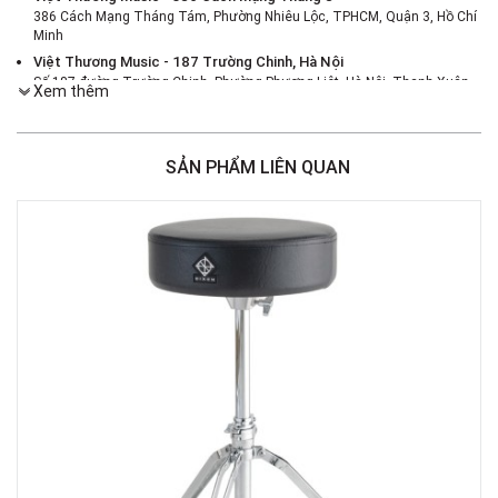
386 Cách Mạng Tháng Tám, Phường Nhiêu Lộc, TPHCM, Quận 3, Hồ Chí
Minh
Việt Thương Music - 187 Trường Chinh, Hà Nội
Số 187 đường Trường Chinh, Phường Phương Liệt, Hà Nội, Thanh Xuân ,
Xem thêm
Hà Nội
Việt Thương Music - 46 Hào Nam
Số 46 Phố Hào Nam, Phường Ô Chợ Dừa, Hà Nội, Đống Đa, Hà Nội
SẢN PHẨM LIÊN QUAN
Việt Thương Music - Crescent Mall
6F-01 Tầng 6 Trung Tâm Thương Mại Crescent Mall, 101 Tôn Dật Tiên,
Phường Tân Mỹ, TPHCM, Quận 7, Hồ Chí Minh
Việt Thương Music - 180 Võ Thị Sáu
180B Võ Thị Sáu, Phường Xuân Hòa, TPHCM, Quận 3, Hồ Chí Minh
Việt Thương Music - 369 Điện Biên Phủ
369 Điện Biên Phủ, Phường Bàn Cờ, TPHCM, Quận 3, Hồ Chí Minh
Việt Thương Music - 102Q An Dương Vương
102Q Đường An Dương Vương, Phường An Đông, TPHCM, Quận 5, Hồ Chí
Minh
Việt Thương Music - 49E Phan Đăng Lưu
49E Phan Đăng Lưu, Phường Bình Thạnh, TPHCM, Quận Bình Thạnh, Hồ
Chí Minh
Việt Thương Music - Phường Gò Vấp
11 Đường số 3, Khu dân cư Cityland Park Hill, Phường Gò Vấp, TPHCM,