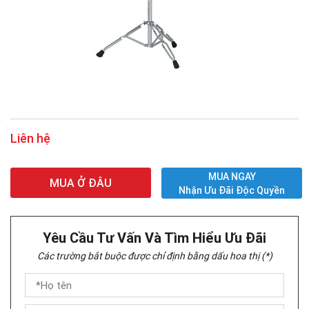
Liên hệ
MUA NGAY
MUA Ở ĐÂU
Nhận Ưu Đãi Độc Quyền
Yêu Cầu Tư Vấn Và Tìm Hiểu Ưu Đãi
Các trường bắt buộc được chỉ định bằng dấu hoa thị (*)