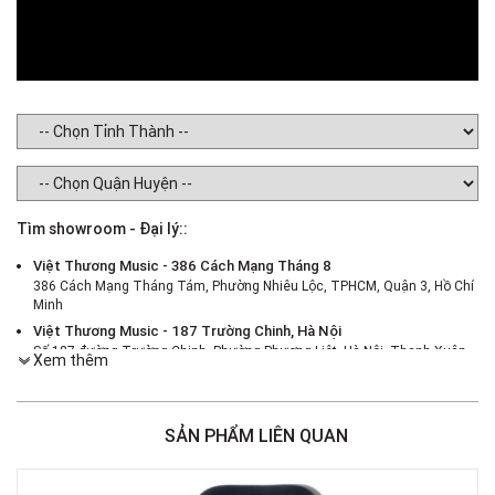
Tìm showroom - Đại lý::
Việt Thương Music - 386 Cách Mạng Tháng 8
386 Cách Mạng Tháng Tám, Phường Nhiêu Lộc, TPHCM, Quận 3, Hồ Chí
Minh
Việt Thương Music - 187 Trường Chinh, Hà Nội
Số 187 đường Trường Chinh, Phường Phương Liệt, Hà Nội, Thanh Xuân ,
Xem thêm
Hà Nội
Việt Thương Music - 46 Hào Nam
Số 46 Phố Hào Nam, Phường Ô Chợ Dừa, Hà Nội, Đống Đa, Hà Nội
SẢN PHẨM LIÊN QUAN
Việt Thương Music - Crescent Mall
6F-01 Tầng 6 Trung Tâm Thương Mại Crescent Mall, 101 Tôn Dật Tiên,
Phường Tân Mỹ, TPHCM, Quận 7, Hồ Chí Minh