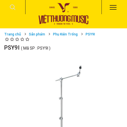
Trang chủ
Sản phẩm
Phụ Kiện Trống
PSY9I
PSY9I
( Mã SP : PSY9I )