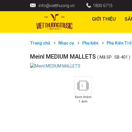
info@vietthuong.vn
1800 6715
GIỚI THIỆU
SẢ
Trang chủ
Nhạc cụ
Phụ kiện
Phụ Kiện Trô
Meinl MEDIUM MALLETS
( Mã SP : SB-401 )
1
Xem thêm
1 ảnh