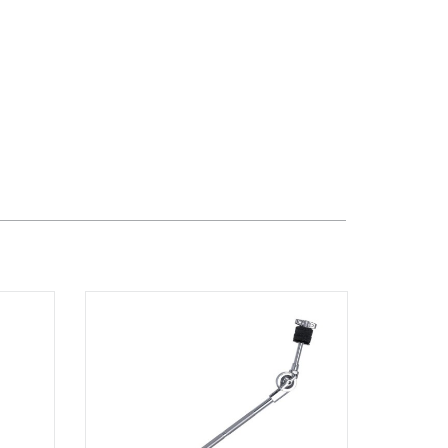
TPHCM, Quận 3, Hồ Chí Minh
Việt Thương Music - Crescent Mall
6F-01 Tầng 6 Trung Tâm Thương Mại
Crescent Mall, 101 Tôn Dật Tiên,
Phường Tân Mỹ, TPHCM, Quận 7, Hồ
Chí Minh
Việt Thương Music - 49E Phan Đăng
Lưu
49E Phan Đăng Lưu, Phường Bình
Thạnh, TPHCM, Quận Bình Thạnh, Hồ
Chí Minh
Việt Thương Music - Phường Gò
Vấp
11 Đường số 3, Khu dân cư Cityland
Park Hill, Phường Gò Vấp, TPHCM,
Quận Gò Vấp, Hồ Chí Minh
Việt Thương Music - 442 Lũy Bán
Bích
442 Lũy Bán Bích, Phường Tân Phú,
TPHCM, Quận Tân Phú, Hồ Chí Minh
Việt Thương Music - 12 Quốc
Hương
Tầng G, Tòa nhà Thảo Điền Pearl, 12
Quốc Hương, Phường An Khánh,