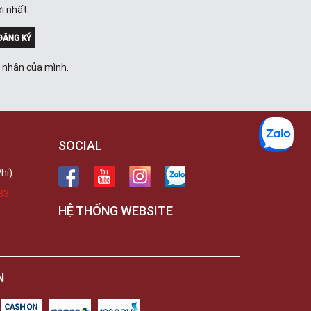
Trong
i nhất.
289 Vành Đai Trong, Phường An Lạc,
TPHCM, Quận Bình Tân, Hồ Chí Minh
ĐĂNG KÝ
Việt Thương Music - 102Q An
Dương Vương
á nhân của mình.
102Q Đường An Dương Vương,
Phường An Đông, TPHCM, Quận 5, Hồ
Chí Minh
Việt Thương Music - 94 Láng Hạ
Số 94 Láng Hạ, Phường Láng, Hà Nội,
Đống Đa, Hà Nội
SOCIAL
hí)
33
HỆ THỐNG WEBSITE
N