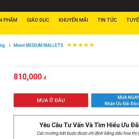
N PHẨM
GIÁO DỤC
KHUYẾN MÃI
TIN TỨC
TUYỂ
́ng
Meinl MEDIUM MALLETS
810,000
đ
MUA NGA
MUA Ở ĐÂU
Nhận Ưu Đãi Độc
Yêu Cầu Tư Vấn Và Tìm Hiểu Ưu Đã
Các trường bắt buộc được chỉ định bằng dấu hoa thị (