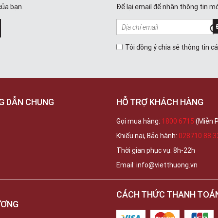
của bạn.
Để lại email để nhận thông tin mớ
Tôi đồng ý chia sẻ thông tin c
G DẪN CHUNG
HỖ TRỢ KHÁCH HÀNG
Gọi mua hàng:
1800 6715
(Miễn P
Khiếu nại, Bảo hành:
028710 88 3
Thời gian phục vụ: 8h-22h
Email: info@vietthuong.vn
CÁCH THỨC THANH TOÁ
ƯƠNG