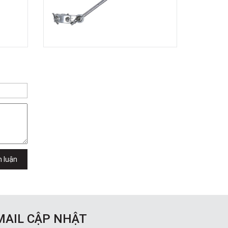
TPHCM, Quận 2, Hồ Chí Minh
Việt Thương Music - 357 Cộng Hòa
357 Cộng Hòa, Phường Tân Bình,
TPHCM, Quận Tân Bình, Hồ Chí Minh
Việt Thương Music - 6F Ngô Thời
Nhiệm
6F Ngô Thời Nhiệm, Phường Xuân
Hòa, TPHCM, Quận 3, Hồ Chí Minh
Việt Thương Music - Thanh Khê
344 Nguyễn Văn Linh, Phường Thanh
Khê, Đà Nẵng, Thanh Khê, Đà Nẵng
Việt Thương Music - Vincom Lê Văn
Việt
Lô L3-05C, Tầng 3, Trung Tâm
Thương Mại Vincom Plaza, Số 50,
Đường Lê Văn Việt, Phường Tăng
h luận
Nhơn Phú, TPHCM, Quận 9, Hồ Chí
Minh
Việt Thương Music - 302 Cầu Giấy
Gian hàng G9-10 TTTM Discovery
Complex, số 302 Cầu Giấy, Phường
Cầu Giấy, Hà Nội , Cầu Giấy , Hà Nội
MAIL CẬP NHẬT
Việt Thương Music - 289 Vành Đai