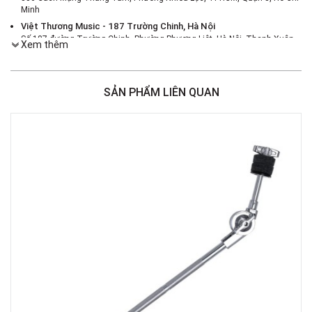
Minh
Việt Thương Music - 187 Trường Chinh, Hà Nội
Số 187 đường Trường Chinh, Phường Phương Liệt, Hà Nội, Thanh Xuân ,
Xem thêm
Hà Nội
Việt Thương Music - 46 Hào Nam
Số 46 Phố Hào Nam, Phường Ô Chợ Dừa, Hà Nội, Đống Đa, Hà Nội
SẢN PHẨM LIÊN QUAN
Việt Thương Music - Crescent Mall
6F-01 Tầng 6 Trung Tâm Thương Mại Crescent Mall, 101 Tôn Dật Tiên,
Phường Tân Mỹ, TPHCM, Quận 7, Hồ Chí Minh
Việt Thương Music - 180 Võ Thị Sáu
180B Võ Thị Sáu, Phường Xuân Hòa, TPHCM, Quận 3, Hồ Chí Minh
Việt Thương Music - 369 Điện Biên Phủ
369 Điện Biên Phủ, Phường Bàn Cờ, TPHCM, Quận 3, Hồ Chí Minh
Việt Thương Music - 102Q An Dương Vương
102Q Đường An Dương Vương, Phường An Đông, TPHCM, Quận 5, Hồ Chí
Minh
Việt Thương Music - 49E Phan Đăng Lưu
49E Phan Đăng Lưu, Phường Bình Thạnh, TPHCM, Quận Bình Thạnh, Hồ
Chí Minh
Việt Thương Music - Phường Gò Vấp
11 Đường số 3, Khu dân cư Cityland Park Hill, Phường Gò Vấp, TPHCM,
Quận Gò Vấp, Hồ Chí Minh