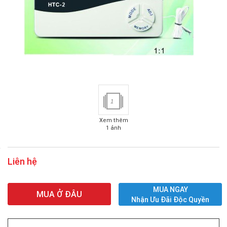
1
Xem thêm
1 ảnh
Liên hệ
MUA NGAY
MUA Ở ĐÂU
Nhận Ưu Đãi Độc Quyền