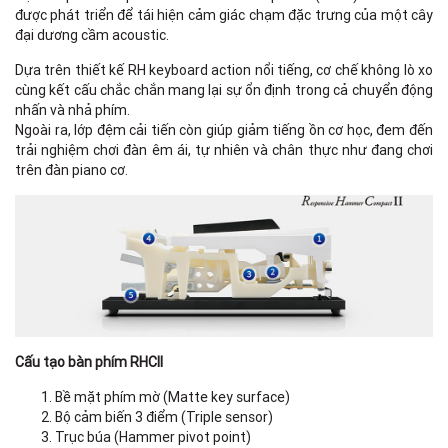
được phát triển để tái hiện cảm giác chạm đặc trưng của một cây
đại dương cầm acoustic.
Dựa trên thiết kế RH keyboard action nổi tiếng, cơ chế không lò xo
cùng kết cấu chắc chắn mang lại sự ổn định trong cả chuyển động
nhấn và nhả phím.
Ngoài ra, lớp đệm cải tiến còn giúp giảm tiếng ồn cơ học, đem đến
trải nghiệm chơi đàn êm ái, tự nhiên và chân thực như đang chơi
trên đàn piano cơ.
Cấu tạo bàn phím RHCII
Bề mặt phím mờ (Matte key surface)
Bộ cảm biến 3 điểm (Triple sensor)
Trục búa (Hammer pivot point)