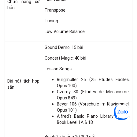
Chức năng cơ
bản
Transpose
Tuning
Low Volume Balance
Sound Demo: 15 bài
Concert Magic: 40 bài
Lesson Songs:
Burgmüller 25 (25 Etudes Faciles,
Bài hát tích hợp
Opus 100)
sẵn
Czerny 30 (Etudes de Mécanisme,
Opus 849)
Beyer 106 (Vorschule im Klavierspiel,
Opus 101)
Alfred’s Basic Piano Library Lesson
Book Level 1A & 1B
Bộ nhớ: khoảng 10.000 nốt