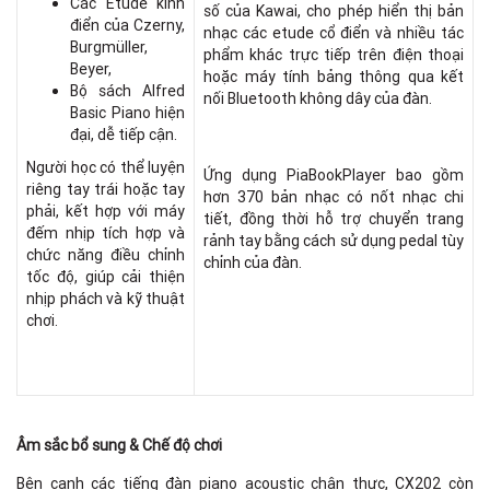
Các Etude kinh
số của Kawai, cho phép hiển thị bản
điển của Czerny,
nhạc các etude cổ điển và nhiều tác
Burgmüller,
phẩm khác trực tiếp trên điện thoại
Beyer,
hoặc máy tính bảng thông qua kết
Bộ sách Alfred
nối Bluetooth không dây của đàn.
Basic Piano hiện
đại, dễ tiếp cận.
Người học có thể luyện
Ứng dụng PiaBookPlayer bao gồm
riêng tay trái hoặc tay
hơn 370 bản nhạc có nốt nhạc chi
phải, kết hợp với máy
tiết, đồng thời hỗ trợ chuyển trang
đếm nhịp tích hợp và
rảnh tay bằng cách sử dụng pedal tùy
chức năng điều chỉnh
chỉnh của đàn.
tốc độ, giúp cải thiện
nhịp phách và kỹ thuật
chơi.
Âm sắc bổ sung & Chế độ chơi
Bên cạnh các tiếng đàn piano acoustic chân thực, CX202 còn