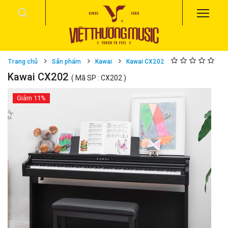
Trang chủ
Sản phẩm
Kawai
Kawai CX202
Kawai CX202
( Mã SP : CX202 )
Giảm
11%