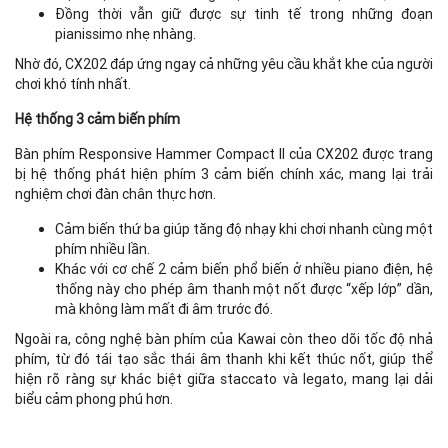
Đồng thời vẫn giữ được sự tinh tế trong những đoạn
pianissimo nhẹ nhàng.
Nhờ đó, CX202 đáp ứng ngay cả những yêu cầu khắt khe của người
chơi khó tính nhất.
Hệ thống 3 cảm biến phím
Bàn phím Responsive Hammer Compact II của CX202 được trang
bị hệ thống phát hiện phím 3 cảm biến chính xác, mang lại trải
nghiệm chơi đàn chân thực hơn.
Cảm biến thứ ba giúp tăng độ nhạy khi chơi nhanh cùng một
phím nhiều lần.
Khác với cơ chế 2 cảm biến phổ biến ở nhiều piano điện, hệ
thống này cho phép âm thanh một nốt được “xếp lớp” dần,
mà không làm mất đi âm trước đó.
Ngoài ra, công nghệ bàn phím của Kawai còn theo dõi tốc độ nhả
phím, từ đó tái tạo sắc thái âm thanh khi kết thúc nốt, giúp thể
hiện rõ ràng sự khác biệt giữa staccato và legato, mang lại dải
biểu cảm phong phú hơn.