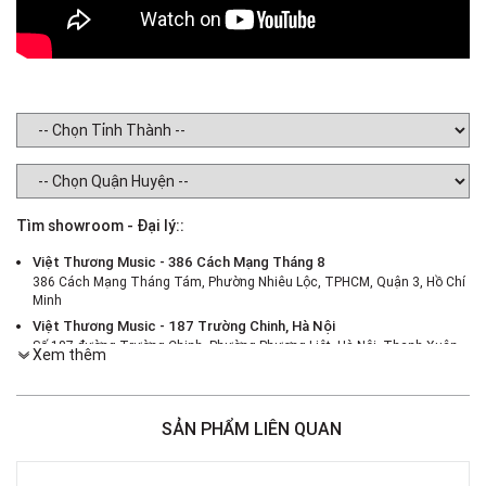
Tìm showroom - Đại lý::
Việt Thương Music - 386 Cách Mạng Tháng 8
386 Cách Mạng Tháng Tám, Phường Nhiêu Lộc, TPHCM, Quận 3, Hồ Chí
Minh
Việt Thương Music - 187 Trường Chinh, Hà Nội
Số 187 đường Trường Chinh, Phường Phương Liệt, Hà Nội, Thanh Xuân ,
Xem thêm
Hà Nội
Việt Thương Music - 46 Hào Nam
Số 46 Phố Hào Nam, Phường Ô Chợ Dừa, Hà Nội, Đống Đa, Hà Nội
SẢN PHẨM LIÊN QUAN
Việt Thương Music - Crescent Mall
6F-01 Tầng 6 Trung Tâm Thương Mại Crescent Mall, 101 Tôn Dật Tiên,
Phường Tân Mỹ, TPHCM, Quận 7, Hồ Chí Minh