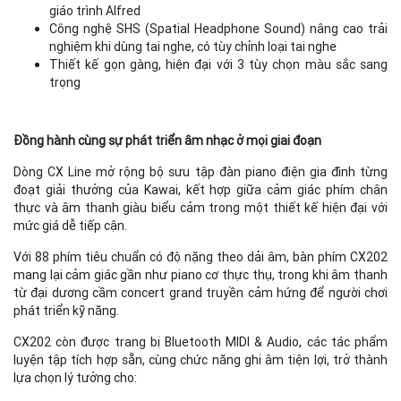
giáo trình Alfred
Công nghệ SHS (Spatial Headphone Sound) nâng cao trải
nghiệm khi dùng tai nghe, có tùy chỉnh loại tai nghe
Thiết kế gọn gàng, hiện đại với 3 tùy chọn màu sắc sang
trọng
Đồng hành cùng sự phát triển âm nhạc ở mọi giai đoạn
Dòng CX Line mở rộng bộ sưu tập đàn piano điện gia đình từng
đoạt giải thưởng của Kawai, kết hợp giữa cảm giác phím chân
thực và âm thanh giàu biểu cảm trong một thiết kế hiện đại với
mức giá dễ tiếp cận.
Với 88 phím tiêu chuẩn có độ nặng theo dải âm, bàn phím CX202
mang lại cảm giác gần như piano cơ thực thụ, trong khi âm thanh
từ đại dương cầm concert grand truyền cảm hứng để người chơi
phát triển kỹ năng.
CX202 còn được trang bị Bluetooth MIDI & Audio, các tác phẩm
luyện tập tích hợp sẵn, cùng chức năng ghi âm tiện lợi, trở thành
lựa chọn lý tưởng cho: