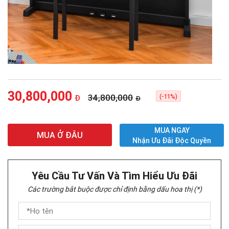
30,800,000
34,800,000
(-11%)
Đ
Đ
MUA NGAY
MUA Ở ĐÂU
Nhận Ưu Đãi Độc Quyền
Yêu Cầu Tư Vấn Và Tìm Hiểu Ưu Đãi
Các trường bắt buộc được chỉ định bằng dấu hoa thị (*)