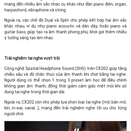
mang đến nhiều âm sắc nhạc cụ khác như đàn piano điện, organ,
harpsichord, vibraphone và string.
Ngoài ra, các chế độ Dual và Split cho phép kết hợp hai âm sắc
khác nhau, ví dụ như piano acoustic và dàn dây, hoặc piano và
guitar bass, giúp tạo ra âm thanh phong phú, khơi gợi thêm nhiều
ý tưởng sáng tạo âm nhạc.
Trải nghiệm tai nghe vượt trội
Công nghệ Spatial Headphone Sound (SHS) trên CX202 giúp tăng
chiều sâu và độ chân thực của âm thanh khi chơi bằng tai nghe.
Người dùng có thể chọn 1 trong 3 preset âm học để điều chỉnh
không gian âm thanh, đồng thời giảm cảm giác mệt mỏi khi sử
dụng tai nghe trong thời gian dài.
Ngoài ra, CX202 còn cho phép lựa chọn loại tai nghe (mở, bán mở,
kín, in-ear, canal…), mang đến trải nghiệm nghe tối ưu cho từng
người chơi.