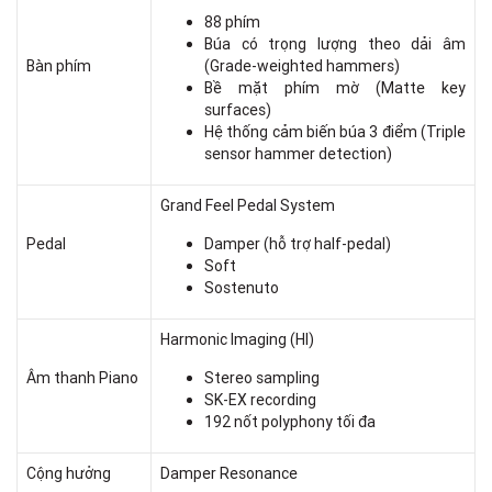
88 phím
Búa có trọng lượng theo dải âm
Bàn phím
(Grade-weighted hammers)
Bề mặt phím mờ (Matte key
surfaces)
Hệ thống cảm biến búa 3 điểm (Triple
sensor hammer detection)
Grand Feel Pedal System
Pedal
Damper (hỗ trợ half-pedal)
Soft
Sostenuto
Harmonic Imaging (HI)
Âm thanh Piano
Stereo sampling
SK-EX recording
192 nốt polyphony tối đa
Cộng hưởng
Damper Resonance