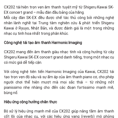
CX202 tái hiện trọn vẹn âm thanh tuyệt mỹ từ Shigeru Kawai SK-
EX concert grand – mẫu đàn đầu bảng của hãng.
Mỗi cây đàn SK-EX đều được chế tác thủ công bởi những nghệ
nhân lành nghề tại Trung tâm nghiên cứu & phát triển Shigeru
Kawai ở Ryuyo, Nhật Bản, và được đánh giá là một trong những
nhạc cụ tinh hoa nhất trong phân khúc.
Công nghệ tái tạo âm thanh Harmonic Imaging
CX202 mang đến âm thanh giàu nhạc tính và cộng hưởng từ cây
Shigeru Kawai SK-EX concert grand danh tiếng, trong một nhạc cụ
có mức giá dễ tiếp cận.
Với công nghệ tiên tiến Harmonic Imaging của Kawai, CX202 tái
tạo trọn vẹn độ sâu và sự ấm áp của âm thanh piano cơ, cho phép
người chơi thể hiện mượt mà mọi sắc thái – từ những nốt
pianissimo nhẹ nhàng cho đến các đoạn fortissimo mạnh mẽ,
bùng nổ.
Hiệu ứng cộng hưởng chân thực
Bộ xử lý hiệu ứng mạnh mẽ của CX202 giúp nâng tầm âm thanh
cốt lõi của nhạc cụ, với các hiệu ứng vang (reverb) mô phỏng