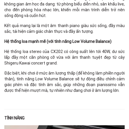
không gian âm học đa dạng: từ phòng biểu diễn nhỏ, sân khấu live,
cho đến phòng hòa nhạc lớn, khiến mỗi màn trình diễn trở nên
sống động và cuốn hút.
Kết quả mang lại là một âm thanh piano giàu sức sống, đầy màu
sắc, tái hiện cảm giác chân thực và đầy ấn tượng.
Hệ thống loa mạnh mẽ (với tính năng Low Volume Balance)
Hệ thống loa stereo của CX202 có công suất lên tới 40W, dư sức
lấp đầy một căn phòng cỡ vừa với âm thanh tuyệt đẹp từ cây
Shigeru Kawai concert grand.
Đặc biệt, khi chơi ở mức âm lượng thấp (để không làm phiền người
thân), tính năng Low Volume Balance sẽ tự động điều chỉnh cảm
giác phím và đặc tính âm sắc, giúp những đoạn pianissimo vẫn
được thể hiện mượt mà, tự nhiên như đang chơi ở âm lượng lớn.
TÍNH NĂNG