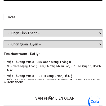
PIANO
Tìm showroom - Đại lý::
Việt Thương Music - 386 Cách Mạng Tháng 8
386 Cách Mạng Tháng Tám, Phường Nhiêu Lộc, TPHCM, Quận 3, Hồ Chí
Minh
Việt Thương Music - 187 Trường Chinh, Hà Nội
Số 187 đường Trường Chinh, Phường Phương Liệt, Hà Nội, Thanh Xuân ,
Xem thêm
Hà Nội
Việt Thương Music - 46 Hào Nam
Số 46 Phố Hào Nam, Phường Ô Chợ Dừa, Hà Nội, Đống Đa, Hà Nội
SẢN PHẨM LIÊN QUAN
Việt Thương Music - Crescent Mall
6F-01 Tầng 6 Trung Tâm Thương Mại Crescent Mall, 101 Tôn Dật Tiên,