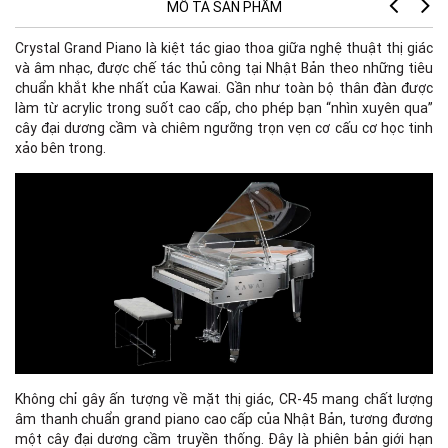
MÔ TẢ SẢN PHẨM
Crystal Grand Piano là kiệt tác giao thoa giữa nghệ thuật thị giác
và âm nhạc, được chế tác thủ công tại Nhật Bản theo những tiêu
chuẩn khắt khe nhất của Kawai. Gần như toàn bộ thân đàn được
làm từ acrylic trong suốt cao cấp, cho phép bạn “nhìn xuyên qua”
cây đại dương cầm và chiêm ngưỡng trọn vẹn cơ cấu cơ học tinh
xảo bên trong.
Kí
Cả
Không chỉ gây ấn tượng về mặt thị giác, CR-45 mang chất lượng
âm thanh chuẩn grand piano cao cấp của Nhật Bản, tương đương
Cơ
một cây đại dương cầm truyền thống. Đây là phiên bản giới hạn