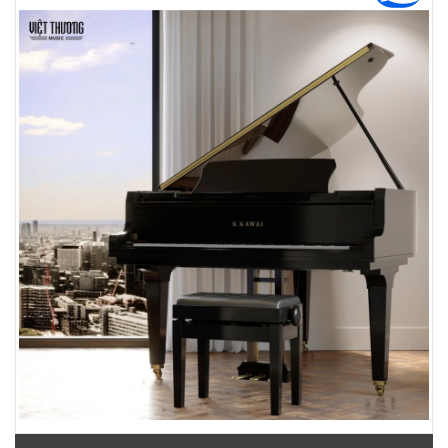
Phường Tân Mỹ, TPHCM, Quận 7, Hồ Chí Minh
Việt Thương Music - 180 Võ Thị Sáu
180B Võ Thị Sáu, Phường Xuân Hòa, TPHCM, Quận 3, Hồ Chí Minh
Việt Thương Music - 369 Điện Biên Phủ
369 Điện Biên Phủ, Phường Bàn Cờ, TPHCM, Quận 3, Hồ Chí Minh
Việt Thương Music - 102Q An Dương Vương
102Q Đường An Dương Vương, Phường An Đông, TPHCM, Quận 5, Hồ Chí
Minh
Việt Thương Music - 49E Phan Đăng Lưu
49E Phan Đăng Lưu, Phường Bình Thạnh, TPHCM, Quận Bình Thạnh, Hồ
Chí Minh
Việt Thương Music - Phường Gò Vấp
11 Đường số 3, Khu dân cư Cityland Park Hill, Phường Gò Vấp, TPHCM,
Quận Gò Vấp, Hồ Chí Minh
Việt Thương Music - 12 Quốc Hương
Tầng G, Tòa nhà Thảo Điền Pearl, 12 Quốc Hương, Phường An Khánh,
TPHCM, Quận 2, Hồ Chí Minh
Việt Thương Music - 442 Lũy Bán Bích
442 Lũy Bán Bích, Phường Tân Phú, TPHCM, Quận Tân Phú, Hồ Chí Minh
Việt Thương Music - Thanh Khê
344 Nguyễn Văn Linh, Phường Thanh Khê, Đà Nẵng, Thanh Khê, Đà Nẵng
Việt Thương Music - 357 Cộng Hòa