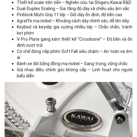
Thiết kế scale tiên tiến – Nghiên cứu tại Shigeru Kawai R&D
Dual-Duplex Scaling – Gia tăng độ dày và chiều sâu âm sắc
Pinblock Multi-Grip 11 lớp – Giữ dây ổn định, độ bền cao
Agraffe mạ nickel – Khoảng cách dây chính xác, dễ lên dây
Keybed và keyslip gia cường nhiều lớp – Chắc chắn, tránh
kẹt phím
V-Pro Plate gang xám thiết kế “Crossbone” – Độ bền và ổn
định vượt trội
Cơ chế đóng nắp phím Soft Fall siêu chậm – An toàn và êm
ái
Bánh xe đôi bằng đồng mạ nickel – Sang trọng, vững chắc
Giá nhạc điều chỉnh góc không cấp – Linh hoạt cho người
biểu diễn