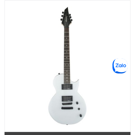
Việt Thương Music - 442 Lũy Bán Bích
442 Lũy Bán Bích, Phường Tân Phú, TPHCM, Quận Tân Phú, Hồ Chí Minh
Việt Thương Music - 12 Quốc Hương
Tầng G, Tòa nhà Thảo Điền Pearl, 12 Quốc Hương, Phường An Khánh,
TPHCM, Quận 2, Hồ Chí Minh
Việt Thương Music - Phường Gò Vấp
11 Đường số 3, Khu dân cư Cityland Park Hill, Phường Gò Vấp, TPHCM,
Quận Gò Vấp, Hồ Chí Minh
Việt Thương Music - Crescent Mall
6F-01 Tầng 6 Trung Tâm Thương Mại Crescent Mall, 101 Tôn Dật Tiên,
Phường Tân Mỹ, TPHCM, Quận 7, Hồ Chí Minh
Việt Thương Music - Thanh Khê
344 Nguyễn Văn Linh, Phường Thanh Khê, Đà Nẵng, Thanh Khê, Đà Nẵng
Việt Thương Music - 369 Điện Biên Phủ
369 Điện Biên Phủ, Phường Bàn Cờ, TPHCM, Quận 3, Hồ Chí Minh
Việt Thương Music - 357 Cộng Hòa
357 Cộng Hòa, Phường Tân Bình, TPHCM, Quận Tân Bình, Hồ Chí Minh
Việt Thương Music - Vincom Lê Văn Việt
Lô L3-05C, Tầng 3, Trung Tâm Thương Mại Vincom Plaza, Số 50, Đường
Lê Văn Việt, Phường Tăng Nhơn Phú, TPHCM, Quận 9, Hồ Chí Minh
Việt Thương Music - 289 Vành Đai Trong
289 Vành Đai Trong, Phường An Lạc, TPHCM, Quận Bình Tân, Hồ Chí