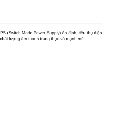
TPHCM, Quận 3, Hồ Chí Minh
Việt Thương Music - Crescent Mall
6F-01 Tầng 6 Trung Tâm Thương Mại
Crescent Mall, 101 Tôn Dật Tiên,
Phường Tân Mỹ, TPHCM, Quận 7, Hồ
Chí Minh
PS (Switch Mode Power Supply) ổn định, tiêu thụ điện
Việt Thương Music - 49E Phan Đăng
 chất lượng âm thanh trung thực và mạnh mẽ.
Lưu
49E Phan Đăng Lưu, Phường Bình
Thạnh, TPHCM, Quận Bình Thạnh, Hồ
Chí Minh
Việt Thương Music - Phường Gò
Vấp
11 Đường số 3, Khu dân cư Cityland
Park Hill, Phường Gò Vấp, TPHCM,
Quận Gò Vấp, Hồ Chí Minh
Việt Thương Music - 442 Lũy Bán
Bích
442 Lũy Bán Bích, Phường Tân Phú,
TPHCM, Quận Tân Phú, Hồ Chí Minh
Việt Thương Music - 12 Quốc
Hương
Tầng G, Tòa nhà Thảo Điền Pearl, 12
Quốc Hương, Phường An Khánh,