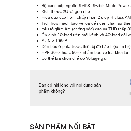
Bộ cung cấp nguồn SMPS (Switch Mode Power 
Kích thước 2U và gọn nhẹ
Hiệu quả cao hơn, chấp nhận 2 step H-class A
Tích hợp mạch bảo vệ loa để ngăn chặn sự thiệt
Yếu tố giảm âm (chóng sóc) cao và THD thấp (
Ổn định 2Ω-load trên mỗi kênh và 4Ω-load đối 
S / N > 106dB
Đèn báo ở phía trước thiết bị để báo hiệu tín hi
HPF 30Hz hoặc 50Hz nhằm bảo vệ loa khỏi tần s
Có thể lựa chọn chế độ Voltage gain
Bạn có hài lòng với nội dung sản
phẩm không?
H
SẢN PHẨM NỔI BẬT