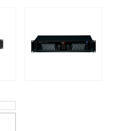
Dương Vương
102Q Đường An Dương Vương,
Phường An Đông, TPHCM, Quận 5, Hồ
Chí Minh
Việt Thương Music - 289 Vành Đai
Trong
289 Vành Đai Trong, Phường An Lạc,
TPHCM, Quận Bình Tân, Hồ Chí Minh
Việt Thương Music - 94 Láng Hạ
Số 94 Láng Hạ, Phường Láng, Hà Nội,
Đống Đa, Hà Nội