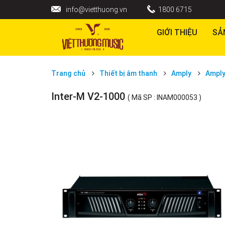
info@vietthuong.vn
1800 6715
GIỚI THIỆU
SẢ
Trang chủ
Thiết bị âm thanh
Amply
Amply
Inter-M V2-1000
( Mã SP : INAM000053 )