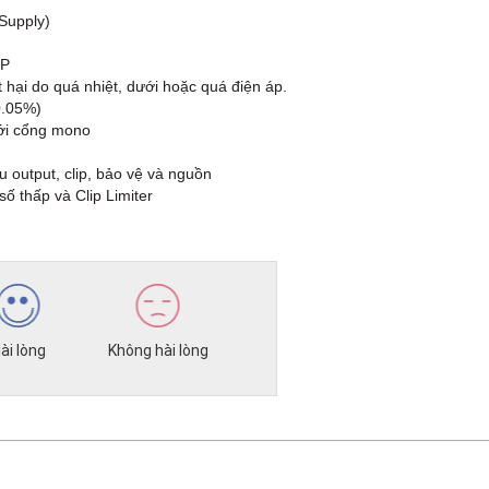
Supply)
MP
 hại do quá nhiệt, dưới hoặc quá điện áp.
0.05%)
với cổng mono
ệu output, clip, bảo vệ và nguồn
ố thấp và Clip Limiter
ài lòng
Không hài lòng