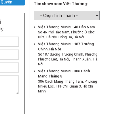
 Quyền
Tìm showroom Việt Thương:
i
Việt Thương Music - 46 Hào Nam
*)
Số 46 Phố Hào Nam, Phường Ô Chợ
Dừa, Hà Nội, Đống Đa, Hà Nội
Việt Thương Music - 187 Trường
Chinh, Hà Nội
Số 187 đường Trường Chinh, Phường
Phương Liệt, Hà Nội, Thanh Xuân , Hà
Nội
Việt Thương Music - 386 Cách
Mạng Tháng 8
386 Cách Mạng Tháng Tám, Phường
Nhiêu Lộc, TPHCM, Quận 3, Hồ Chí
Minh
Việt Thương Music - 369 Điện Biên
Phủ
369 Điện Biên Phủ, Phường Bàn Cờ,
TPHCM, Quận 3, Hồ Chí Minh
Việt Thương Music - 180 Võ Thị Sáu
180B Võ Thị Sáu, Phường Xuân Hòa,