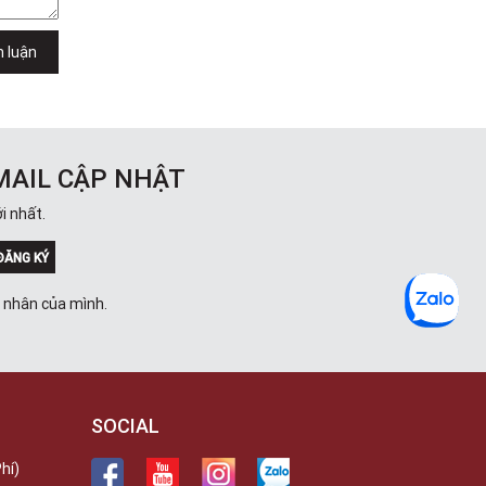
h luận
MAIL CẬP NHẬT
i nhất.
ĐĂNG KÝ
á nhân của mình.
SOCIAL
hí)