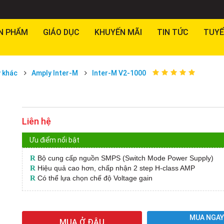
N PHẨM
GIÁO DỤC
KHUYẾN MÃI
TIN TỨC
TUYỂ
 khác
Amply Inter-M
Inter-M V2-1000
Liên hệ
Ưu điểm nổi bật
R
Bộ cung cấp nguồn SMPS (Switch Mode Power Supply)
R
Hiệu quả cao hơn, chấp nhận 2 step H-class AMP
R
Có thể lựa chọn chế độ Voltage gain
MUA NGA
MUA Ở ĐÂU