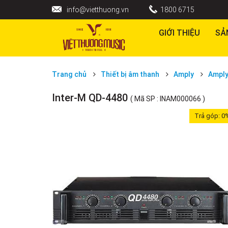
info@vietthuong.vn
1800 6715
GIỚI THIỆU
SẢ
Trang chủ
Thiết bị âm thanh
Amply
Amply
Inter-M QD-4480
( Mã SP : INAM000066 )
Trả góp:
0