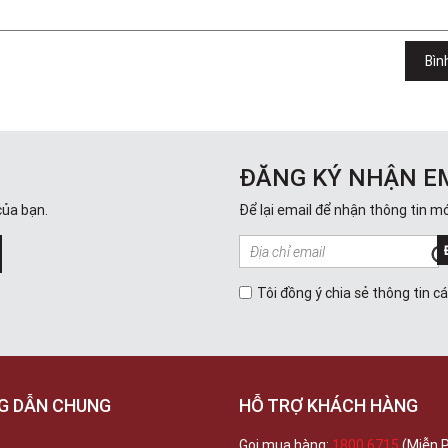
Bìn
ĐĂNG KÝ NHẬN E
của bạn.
Để lại email để nhận thông tin mớ
Tôi đồng ý chia sẻ thông tin c
G DẪN CHUNG
HỖ TRỢ KHÁCH HÀNG
Gọi mua hàng:
1800 6715
(Miễn P