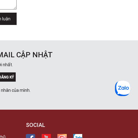
h luận
MAIL CẬP NHẬT
i nhất.
ĐĂNG KÝ
á nhân của mình.
SOCIAL
hí)