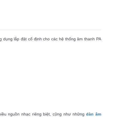
TPHCM, Quận 3, Hồ Chí Minh
Việt Thương Music - Crescent Mall
6F-01 Tầng 6 Trung Tâm Thương Mại
Crescent Mall, 101 Tôn Dật Tiên,
Phường Tân Mỹ, TPHCM, Quận 7, Hồ
Chí Minh
Việt Thương Music - 49E Phan Đăng
 dụng lắp đặt cố định cho các hệ thống âm thanh PA
Lưu
49E Phan Đăng Lưu, Phường Bình
Thạnh, TPHCM, Quận Bình Thạnh, Hồ
Chí Minh
Việt Thương Music - Phường Gò
Vấp
11 Đường số 3, Khu dân cư Cityland
Park Hill, Phường Gò Vấp, TPHCM,
Quận Gò Vấp, Hồ Chí Minh
Việt Thương Music - 442 Lũy Bán
Bích
442 Lũy Bán Bích, Phường Tân Phú,
TPHCM, Quận Tân Phú, Hồ Chí Minh
Việt Thương Music - 12 Quốc
nhiều nguồn nhạc riêng biệt, cũng như những
dàn âm
Hương
Tầng G, Tòa nhà Thảo Điền Pearl, 12
Quốc Hương, Phường An Khánh,