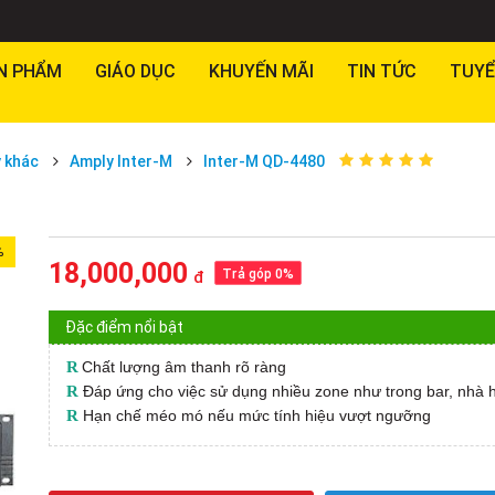
N PHẨM
GIÁO DỤC
KHUYẾN MÃI
TIN TỨC
TUYỂ
 khác
Amply Inter-M
Inter-M QD-4480
%
18,000,000
Trả góp 0%
đ
Đặc điểm nổi bật
R
Chất lượng âm thanh rõ ràng
R
Đáp ứng cho việc sử dụng nhiều zone như trong bar, nhà 
R
Hạn chế méo mó nếu mức tính hiệu vượt ngưỡng