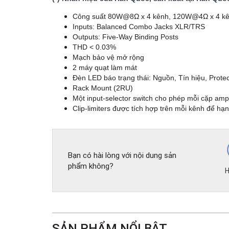
Công suất 80W@8Ω x 4 kênh, 120W@4Ω x 4 k
Inputs: Balanced Combo Jacks XLR/TRS
Outputs: Five-Way Binding Posts
THD < 0.03%
Mạch bảo vệ mở rộng
2 máy quạt làm mát
Đèn LED báo trạng thái: Nguồn, Tín hiệu, Protect
Rack Mount (2RU)
Một input-selector switch cho phép mỗi cặp amp
Clip-limiters được tích hợp trên mỗi kênh để 
Bạn có hài lòng với nội dung sản
phẩm không?
H
SẢN PHẨM NỔI BẬT