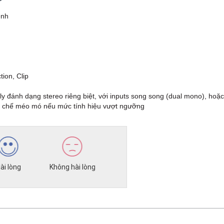
ênh
ion, Clip
ly đánh dạng stereo riêng biệt, với inputs song song (dual mono), ho
hạn chế méo mó nếu mức tính hiệu vượt ngưỡng
ài lòng
Không hài lòng