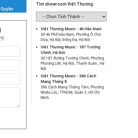
Y
Tìm showroom Việt Thương:
 Quyền
i
Việt Thương Music - 46 Hào Nam
Số 46 Phố Hào Nam, Phường Ô Chợ
*)
Dừa, Hà Nội, Đống Đa, Hà Nội
Việt Thương Music - 187 Trường
Chinh, Hà Nội
Số 187 đường Trường Chinh, Phường
Phương Liệt, Hà Nội, Thanh Xuân , Hà
Nội
Việt Thương Music - 386 Cách
Mạng Tháng 8
386 Cách Mạng Tháng Tám, Phường
Nhiêu Lộc, TPHCM, Quận 3, Hồ Chí
Minh
Việt Thương Music - 369 Điện Biên
Phủ
369 Điện Biên Phủ, Phường Bàn Cờ,
TPHCM, Quận 3, Hồ Chí Minh
Việt Thương Music - 180 Võ Thị Sáu
180B Võ Thị Sáu, Phường Xuân Hòa,