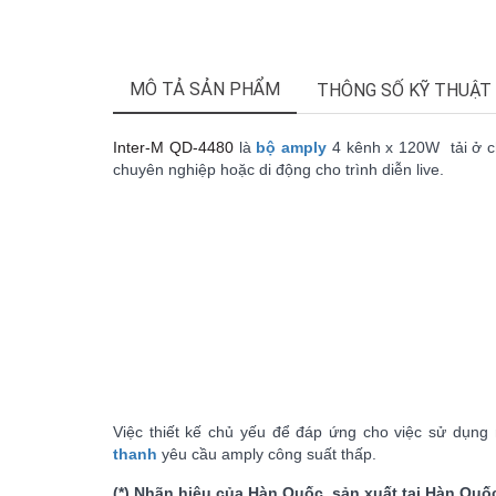
MÔ TẢ SẢN PHẨM
THÔNG SỐ KỸ THUẬT
Inter-M QD-4480
là
bộ amply
4 kênh x 120W tải ở c
chuyên nghiệp hoặc di động cho trình diễn live.
Việc thiết kế chủ yếu để đáp ứng cho việc sử dụng
thanh
yêu cầu amply công suất thấp.
(*) Nhãn hiệu của Hàn Quốc, sản xuất tại Hàn Quố