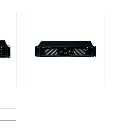
Dương Vương
102Q Đường An Dương Vương,
Phường An Đông, TPHCM, Quận 5, Hồ
Chí Minh
Việt Thương Music - 289 Vành Đai
Trong
289 Vành Đai Trong, Phường An Lạc,
TPHCM, Quận Bình Tân, Hồ Chí Minh
Việt Thương Music - 94 Láng Hạ
Số 94 Láng Hạ, Phường Láng, Hà Nội,
Đống Đa, Hà Nội