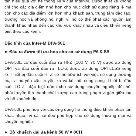
tán hiệu quả với hệ thống NPX của Inter-M. Được thiết kế không
chỉ cho các địa điểm nhỏ hơn cho mục đích sử dụng riêng lẻ mà
còn cho các địa điểm lớn hơn như khách sạn, trung tâm đào tạo,
trường học và phòng hội nghị vì nó có thể phát các nguồn âm
thanh khác nhau đến các khu vực khác nhau và điều khiển riêng
biệt theo các kênh.
Đặc tính của Inter-M DPA-50E
●
Đầu ra được tối ưu hóa cho cả sử dụng PA & SR
DPA-50E có đầu cuối đầu ra HI-Z (100 V, 70 V) được áp dụng
OPT và đầu cuối đầu ra LO-Z được áp dụng OPTLESS riêng
lẻ. Thiết bị đầu cuối HI-Z có thể hữu ích với việc sử dụng thương
mại vì nó yêu cầu truyền xa và kết nối song song. Thiết bị đầu
cuối LO-Z đặc biệt dành cho sử dụng chuyên nghiệp đòi hỏi
phải truyền âm thanh chất lượng cao trong phạm vi gần giữa loa
và bộ khuếch đại.
DPA-50E phù hợp với các ứng dụng hệ thống điều khiển phân tán
khác nhau vì cả hai đều phù hợp cho sử dụng thương mại và
chuyên nghiệp.
●
Bộ khuếch đại đa kênh 50 W × 8CH