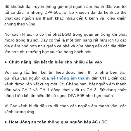
Bộ khuếch đại truyền thống gửi một nguồn âm thanh đầu vào tới
tất cả đầu ra nhưng DPA-50E là bộ khuếch đại đa kênh có thể
phát các nguồn âm thanh khác nhau đến 8 kênh và điều khiển
chúng theo vùng.
Nói cách khác, nó có thể phát BGM trong quán ăn trong khi phát
micro trong trụ sở. Đây có thể là một tính năng rất hữu ích từ các
địa điểm nhỏ hơn như quán cà phê và cửa hàng đến các địa điểm
lớn hơn như trường học và cửa hàng bách hóa.
●
Chức năng liên kết tín hiệu cho nhiều đầu vào
Với công tắc liên kết tín hiệu được hiển thị ở phía bên trái,
gửi đầu vào nguồn của
hệ thống âm thanh
đến CH 1 đến các
kênh được liên kết cùng một lúc. Chẳng hạn, bật nguồn âm thanh
đầu vào CH 2 và CH 1 đồng thời xuất ra CH 3. Sử dụng chức
năng Liên kết tín hiệu để sử dụng DPA-50E như bạn muốn.
※ Các kênh bị tắt đầu ra đã chèn các nguồn âm thanh vào các
kênh tương ứng
●
Hoạt động an toàn thông qua nguồn kép AC / DC