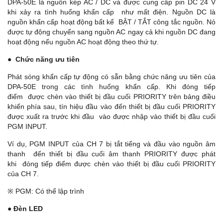
DPA-50E là nguồn kép AC / DC và được cung cấp pin DC 24 V
khi xảy ra tình huống khẩn cấp như mất điện. Nguồn DC là
nguồn khẩn cấp hoạt động bất kể BẬT / TẮT công tắc nguồn. Nó
được tự động chuyển sang nguồn AC ngay cả khi nguồn DC đang
hoạt động nếu nguồn AC hoạt động theo thứ tự.
●
Chức năng ưu tiên
Phát sóng khẩn cấp tự động có sẵn bằng chức năng ưu tiên của
DPA-50E trong các tình huống khẩn cấp. Khi đóng tiếp
điểm được chèn vào thiết bị đầu cuối PRIORITY trên bảng điều
khiển phía sau, tín hiệu đầu vào đến thiết bị đầu cuối PRIORITY
được xuất ra trước khi đầu vào được nhập vào thiết bị đầu cuối
PGM INPUT.
Ví dụ, PGM INPUT của CH 7 bị tắt tiếng và đầu vào nguồn âm
thanh đến thiết bị đầu cuối âm thanh PRIORITY được phát
khi đóng tiếp điểm được chèn vào thiết bị đầu cuối PRIORITY
của CH 7.
※ PGM: Có thể lập trình
● Đèn LED