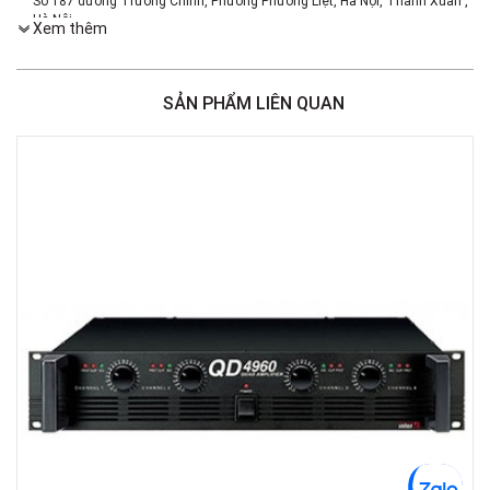
Số 187 đường Trường Chinh, Phường Phương Liệt, Hà Nội, Thanh Xuân ,
Hà Nội
Xem thêm
Việt Thương Music - 386 Cách Mạng Tháng 8
386 Cách Mạng Tháng Tám, Phường Nhiêu Lộc, TPHCM, Quận 3, Hồ Chí
Minh
SẢN PHẨM LIÊN QUAN
Việt Thương Music - 369 Điện Biên Phủ
369 Điện Biên Phủ, Phường Bàn Cờ, TPHCM, Quận 3, Hồ Chí Minh
Việt Thương Music - 180 Võ Thị Sáu
180B Võ Thị Sáu, Phường Xuân Hòa, TPHCM, Quận 3, Hồ Chí Minh
Việt Thương Music - Crescent Mall
6F-01 Tầng 6 Trung Tâm Thương Mại Crescent Mall, 101 Tôn Dật Tiên,
Phường Tân Mỹ, TPHCM, Quận 7, Hồ Chí Minh
Việt Thương Music - 49E Phan Đăng Lưu
49E Phan Đăng Lưu, Phường Bình Thạnh, TPHCM, Quận Bình Thạnh, Hồ
Chí Minh
Việt Thương Music - Phường Gò Vấp
11 Đường số 3, Khu dân cư Cityland Park Hill, Phường Gò Vấp, TPHCM,
Quận Gò Vấp, Hồ Chí Minh
Việt Thương Music - 442 Lũy Bán Bích
442 Lũy Bán Bích, Phường Tân Phú, TPHCM, Quận Tân Phú, Hồ Chí Minh
Việt Thương Music - 12 Quốc Hương
Tầng G, Tòa nhà Thảo Điền Pearl, 12 Quốc Hương, Phường An Khánh,
TPHCM, Quận 2, Hồ Chí Minh