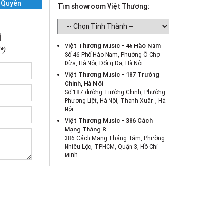
 Quyền
Tìm showroom Việt Thương:
i
Việt Thương Music - 46 Hào Nam
*)
Số 46 Phố Hào Nam, Phường Ô Chợ
Dừa, Hà Nội, Đống Đa, Hà Nội
Việt Thương Music - 187 Trường
Chinh, Hà Nội
Số 187 đường Trường Chinh, Phường
Phương Liệt, Hà Nội, Thanh Xuân , Hà
Nội
Việt Thương Music - 386 Cách
Mạng Tháng 8
386 Cách Mạng Tháng Tám, Phường
Nhiêu Lộc, TPHCM, Quận 3, Hồ Chí
Minh
Việt Thương Music - 369 Điện Biên
Phủ
369 Điện Biên Phủ, Phường Bàn Cờ,
TPHCM, Quận 3, Hồ Chí Minh
Việt Thương Music - 180 Võ Thị Sáu
180B Võ Thị Sáu, Phường Xuân Hòa,