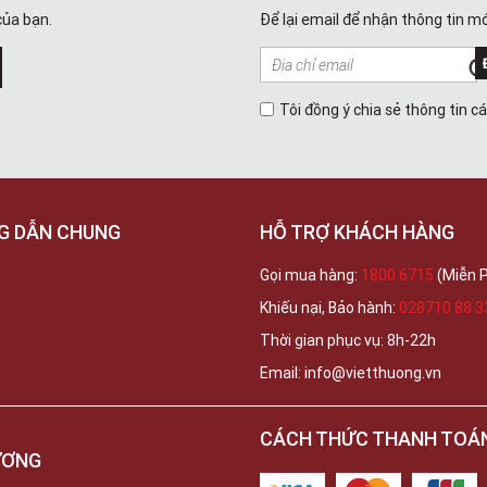
của bạn.
Để lại email để nhận thông tin mớ
Tôi đồng ý chia sẻ thông tin c
G DẪN CHUNG
HỖ TRỢ KHÁCH HÀNG
Gọi mua hàng:
1800 6715
(Miễn P
Khiếu nại, Bảo hành:
028710 88 3
Thời gian phục vụ: 8h-22h
Email: info@vietthuong.vn
CÁCH THỨC THANH TOÁ
ƯƠNG