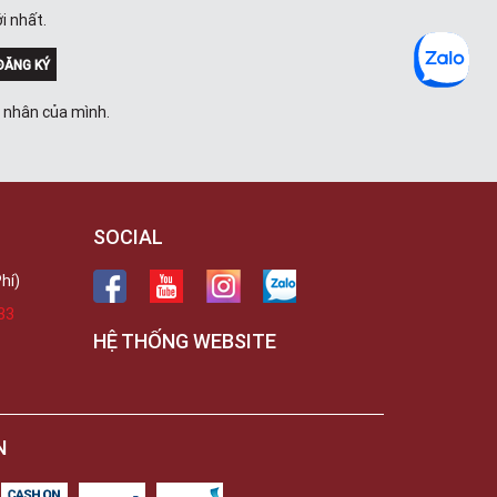
i nhất.
ĐĂNG KÝ
á nhân của mình.
SOCIAL
hí)
33
HỆ THỐNG WEBSITE
N