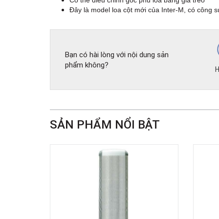
Có thể điều chỉnh góc phủ loa bằng giá treo
Đây là model loa cột mới của Inter-M, có công 
Bạn có hài lòng với nội dung sản
phẩm không?
H
SẢN PHẨM NỔI BẬT