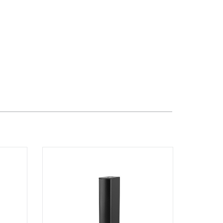
Dương Vương
102Q Đường An Dương Vương,
Phường An Đông, TPHCM, Quận 5, Hồ
Chí Minh
Việt Thương Music - 289 Vành Đai
Trong
289 Vành Đai Trong, Phường An Lạc,
TPHCM, Quận Bình Tân, Hồ Chí Minh
Việt Thương Music - 94 Láng Hạ
Số 94 Láng Hạ, Phường Láng, Hà Nội,
Đống Đa, Hà Nội