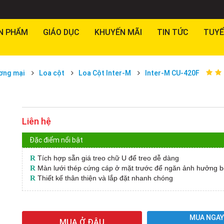
N PHẨM
GIÁO DỤC
KHUYẾN MÃI
TIN TỨC
TUYỂ
ơng mại
Loa cột
Loa Cột Inter-M
Inter-M CU-420F
Liên hệ
Đặc điểm nổi bật
R
Tích hợp sẵn giá treo chữ U để treo dễ dàng
R
Màn lưới thép cứng cáp ở mặt trước để ngăn ảnh hưởng b
R
Thiết kế thân thiện và lắp đặt nhanh chóng
MUA NGA
MUA Ở ĐÂU