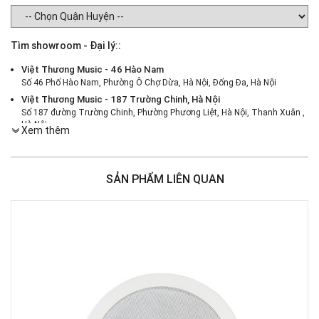
Tìm showroom - Đại lý::
Việt Thương Music - 46 Hào Nam
Số 46 Phố Hào Nam, Phường Ô Chợ Dừa, Hà Nội, Đống Đa, Hà Nội
Việt Thương Music - 187 Trường Chinh, Hà Nội
Số 187 đường Trường Chinh, Phường Phương Liệt, Hà Nội, Thanh Xuân ,
Hà Nội
Xem thêm
Việt Thương Music - 386 Cách Mạng Tháng 8
386 Cách Mạng Tháng Tám, Phường Nhiêu Lộc, TPHCM, Quận 3, Hồ Chí
Minh
SẢN PHẨM LIÊN QUAN
Việt Thương Music - 369 Điện Biên Phủ
369 Điện Biên Phủ, Phường Bàn Cờ, TPHCM, Quận 3, Hồ Chí Minh
Việt Thương Music - 180 Võ Thị Sáu
180B Võ Thị Sáu, Phường Xuân Hòa, TPHCM, Quận 3, Hồ Chí Minh
Việt Thương Music - Crescent Mall
6F-01 Tầng 6 Trung Tâm Thương Mại Crescent Mall, 101 Tôn Dật Tiên,
Phường Tân Mỹ, TPHCM, Quận 7, Hồ Chí Minh
Việt Thương Music - 49E Phan Đăng Lưu
49E Phan Đăng Lưu, Phường Bình Thạnh, TPHCM, Quận Bình Thạnh, Hồ
Chí Minh