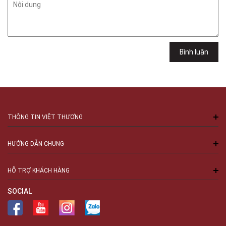
Minh
Việt Thương Music - 289 Vành Đai Trong
289 Vành Đai Trong, Phường An Lạc, TPHCM, Quận Bình Tân, Hồ Chí
Minh
Việt Thương Music - 94 Láng Hạ
Bình luận
Số 94 Láng Hạ, Phường Láng, Hà Nội, Đống Đa, Hà Nội
THÔNG TIN VIỆT THƯƠNG
HƯỚNG DẪN CHUNG
HỖ TRỢ KHÁCH HÀNG
SOCIAL