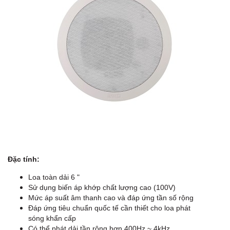
Đặc tính:
Loa toàn dải 6 "
Sử dụng biến áp khớp chất lượng cao (100V)
Mức áp suất âm thanh cao và đáp ứng tần số rộng
Đáp ứng tiêu chuẩn quốc tế cần thiết cho loa phát
sóng khẩn cấp
G
Có thể phát dải tần rộng hơn 400Hz ~ 4kHz