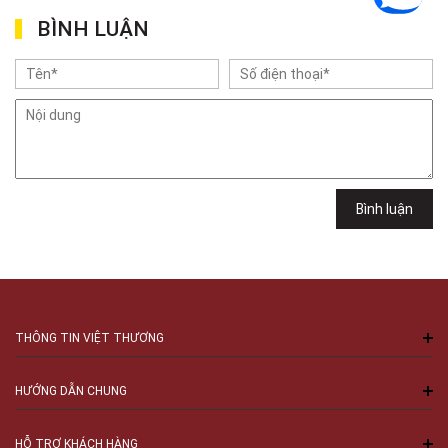
Việt Thương Music - 302 Cầu Giấy
BÌNH LUẬN
Gian hàng G9-10 TTTM Discovery Complex, số 302 Cầu Giấy, Phường
Cầu Giấy, Hà Nội , Cầu Giấy , Hà Nội
Việt Thương Music - 102Q An Dương Vương
102Q Đường An Dương Vương, Phường An Đông, TPHCM, Quận 5, Hồ Chí
Minh
Việt Thương Music - 289 Vành Đai Trong
289 Vành Đai Trong, Phường An Lạc, TPHCM, Quận Bình Tân, Hồ Chí
Minh
Việt Thương Music - 94 Láng Hạ
Bình luận
Số 94 Láng Hạ, Phường Láng, Hà Nội, Đống Đa, Hà Nội
THÔNG TIN VIỆT THƯƠNG
HƯỚNG DẪN CHUNG
HỖ TRỢ KHÁCH HÀNG