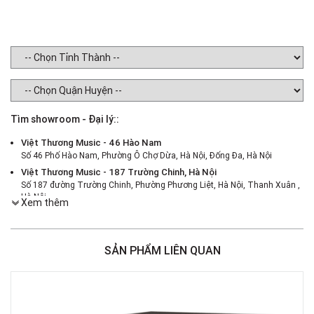
Tìm showroom - Đại lý::
Việt Thương Music - 46 Hào Nam
Số 46 Phố Hào Nam, Phường Ô Chợ Dừa, Hà Nội, Đống Đa, Hà Nội
Việt Thương Music - 187 Trường Chinh, Hà Nội
Số 187 đường Trường Chinh, Phường Phương Liệt, Hà Nội, Thanh Xuân ,
Hà Nội
Xem thêm
Việt Thương Music - 386 Cách Mạng Tháng 8
386 Cách Mạng Tháng Tám, Phường Nhiêu Lộc, TPHCM, Quận 3, Hồ Chí
Minh
SẢN PHẨM LIÊN QUAN
Việt Thương Music - 369 Điện Biên Phủ
369 Điện Biên Phủ, Phường Bàn Cờ, TPHCM, Quận 3, Hồ Chí Minh
Việt Thương Music - 180 Võ Thị Sáu
180B Võ Thị Sáu, Phường Xuân Hòa, TPHCM, Quận 3, Hồ Chí Minh
Việt Thương Music - Crescent Mall