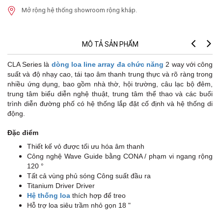
Mở rộng hệ thống showroom rộng khắp.
MÔ TẢ SẢN PHẨM
CLA Series là
dòng loa line array
đa chức năng
2 way với công
suất và độ nhạy cao, tái tạo âm thanh trung thực và rõ ràng trong
nhiều ứng dụng, bao gồm nhà thờ, hội trường, câu lạc bộ đêm,
trung tâm biểu diễn nghệ thuật, trung tâm thể thao và các buổi
trình diễn đường phố có hệ thống lắp đặt cố định và hệ thống di
động.
Đặc điểm
Thiết kế vỏ được tối ưu hóa âm thanh
Công nghệ Wave Guide bằng CONA / phạm vi ngang rộng
120 °
Tất cả vùng phủ sóng Công suất đầu ra
Titanium Driver Driver
Hệ thống loa
thích hợp để treo
Hỗ trợ loa siêu trầm nhỏ gọn 18 "