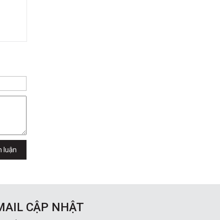
Dương Vương
102Q Đường An Dương Vương,
Phường An Đông, TPHCM, Quận 5, Hồ
Chí Minh
Việt Thương Music - 289 Vành Đai
Trong
289 Vành Đai Trong, Phường An Lạc,
TPHCM, Quận Bình Tân, Hồ Chí Minh
Việt Thương Music - 94 Láng Hạ
Số 94 Láng Hạ, Phường Láng, Hà Nội,
Đống Đa, Hà Nội
h luận
MAIL CẬP NHẬT