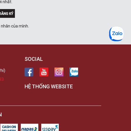
i nhất.
ĐĂNG KÝ
á nhân của mình.
SOCIAL
hí)
33
HỆ THỐNG WEBSITE
N