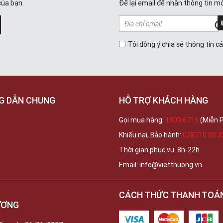
của bạn.
Để lại email để nhận thông tin mớ
Tôi đồng ý chia sẻ thông tin c
G DẪN CHUNG
HỖ TRỢ KHÁCH HÀNG
Gọi mua hàng:
1800 6715
(Miễn P
Khiếu nại, Bảo hành:
028710 88 3
Thời gian phục vụ: 8h-22h
Email: info@vietthuong.vn
CÁCH THỨC THANH TOÁ
ƯƠNG