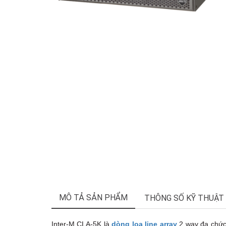
MÔ TẢ SẢN PHẨM
THÔNG SỐ KỸ THUẬT
Inter-M CLA-5K là
dòng loa line array
2 way đa chức 