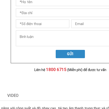
GỬI
1800 6715
Liên hệ
(Miễn phí) để được tư vấn
VIDEO
năng với công suất và độ nhạy cao, tái tạo âm thanh trung thực và r