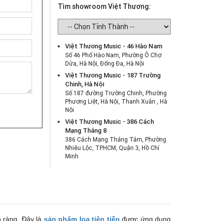
Tìm showroom Việt Thương:
Việt Thương Music - 46 Hào Nam
Số 46 Phố Hào Nam, Phường Ô Chợ
Dừa, Hà Nội, Đống Đa, Hà Nội
Việt Thương Music - 187 Trường
Chinh, Hà Nội
Số 187 đường Trường Chinh, Phường
Phương Liệt, Hà Nội, Thanh Xuân , Hà
Nội
Việt Thương Music - 386 Cách
Mạng Tháng 8
386 Cách Mạng Tháng Tám, Phường
Nhiêu Lộc, TPHCM, Quận 3, Hồ Chí
Minh
Việt Thương Music - 369 Điện Biên
Phủ
369 Điện Biên Phủ, Phường Bàn Cờ,
TPHCM, Quận 3, Hồ Chí Minh
Việt Thương Music - 180 Võ Thị Sáu
180B Võ Thị Sáu, Phường Xuân Hòa,
õ ràng. Đây là
sản phẩm loa tiên tiến
được ứng dụng