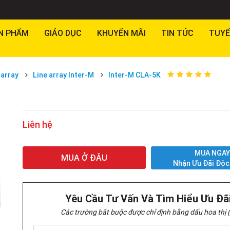
N PHẨM
GIÁO DỤC
KHUYẾN MÃI
TIN TỨC
TUYỂ
 array
Line array Inter-M
Inter-M CLA-5K
Liên hệ
MUA NGA
MUA Ở ĐÂU
Nhận Ưu Đãi Độc
Yêu Cầu Tư Vấn Và Tìm Hiểu Ưu Đã
Các trường bắt buộc được chỉ định bằng dấu hoa thị (