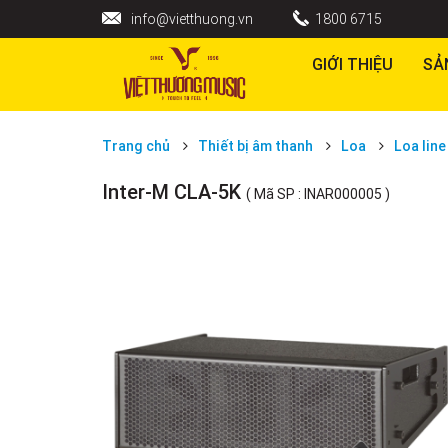
info@vietthuong.vn
1800 6715
GIỚI THIỆU
SẢ
Trang chủ
Thiết bị âm thanh
Loa
Loa line
Inter-M CLA-5K
( Mã SP : INAR000005 )