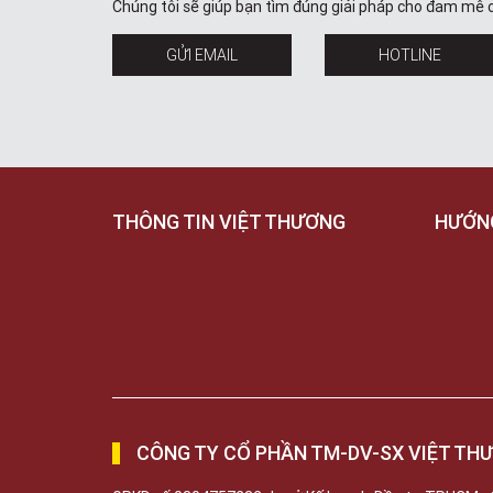
Chúng tôi sẽ giúp bạn tìm đúng giải pháp cho đam mê 
GỬI EMAIL
HOTLINE
THÔNG TIN VIỆT THƯƠNG
HƯỚN
CÔNG TY CỔ PHẦN TM-DV-SX VIỆT TH