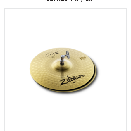
Việt Thương Music - 369 Điện Biên Phủ
369 Điện Biên Phủ, Phường Bàn Cờ, TPHCM, Quận 3, Hồ Chí Minh
Việt Thương Music - 180 Võ Thị Sáu
180B Võ Thị Sáu, Phường Xuân Hòa, TPHCM, Quận 3, Hồ Chí Minh
Việt Thương Music - Crescent Mall
6F-01 Tầng 6 Trung Tâm Thương Mại Crescent Mall, 101 Tôn Dật Tiên,
Phường Tân Mỹ, TPHCM, Quận 7, Hồ Chí Minh
Việt Thương Music - 49E Phan Đăng Lưu
49E Phan Đăng Lưu, Phường Bình Thạnh, TPHCM, Quận Bình Thạnh, Hồ
Chí Minh
Việt Thương Music - Phường Gò Vấp
11 Đường số 3, Khu dân cư Cityland Park Hill, Phường Gò Vấp, TPHCM,
Quận Gò Vấp, Hồ Chí Minh
Việt Thương Music - 442 Lũy Bán Bích
442 Lũy Bán Bích, Phường Tân Phú, TPHCM, Quận Tân Phú, Hồ Chí Minh
Việt Thương Music - 12 Quốc Hương
Tầng G, Tòa nhà Thảo Điền Pearl, 12 Quốc Hương, Phường An Khánh,
TPHCM, Quận 2, Hồ Chí Minh
Việt Thương Music - 357 Cộng Hòa
357 Cộng Hòa, Phường Tân Bình, TPHCM, Quận Tân Bình, Hồ Chí Minh
Việt Thương Music - 6F Ngô Thời Nhiệm
6F Ngô Thời Nhiệm, Phường Xuân Hòa, TPHCM, Quận 3, Hồ Chí Minh