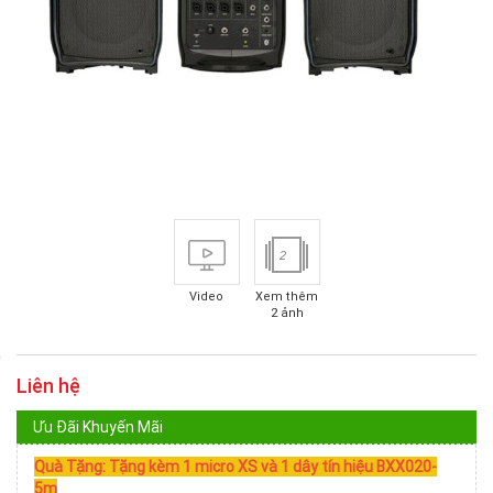
2
Video
Xem thêm
2 ảnh
Liên hệ
Ưu Đãi Khuyến Mãi
Quà Tặng: Tặng kèm 1 micro XS và 1 dây tín hiệu BXX020-
5m