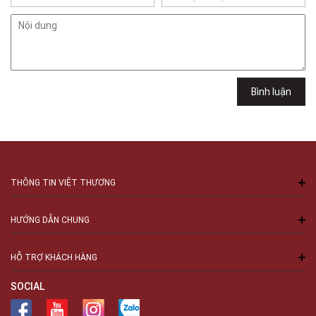
Việt Thương Music - 49E Phan Đăng Lưu
49E Phan Đăng Lưu, Phường Bình Thạnh, TPHCM, Quận Bình Thạnh, Hồ
Chí Minh
Việt Thương Music - 6F Ngô Thời Nhiệm
6F Ngô Thời Nhiệm, Phường Xuân Hòa, TPHCM, Quận 3, Hồ Chí Minh
Việt Thương Music - 94 Láng Hạ
Bình luận
Số 94 Láng Hạ, Phường Láng, Hà Nội, Đống Đa, Hà Nội
THÔNG TIN VIỆT THƯƠNG
HƯỚNG DẪN CHUNG
HỖ TRỢ KHÁCH HÀNG
SOCIAL