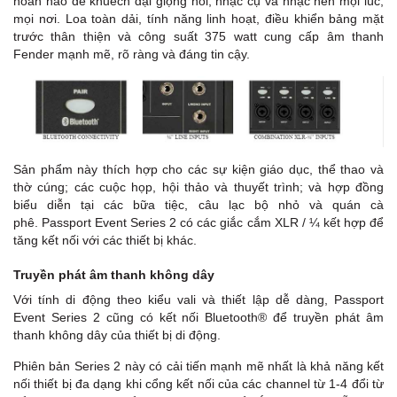
hoàn hảo để khuếch đại giọng nói, nhạc cụ và nhạc nền mọi lúc,
mọi nơi. Loa toàn dải, tính năng linh hoạt, điều khiển bảng mặt
trước thân thiện và công suất 375 watt cung cấp âm thanh
Fender mạnh mẽ, rõ ràng và đáng tin cậy.
Sản phẩm này thích hợp cho các sự kiện giáo dục, thể thao và
thờ cúng; các cuộc họp, hội thảo và thuyết trình; và hợp đồng
biểu diễn tại các bữa tiệc, câu lạc bộ nhỏ và quán cà
phê. Passport Event Series 2 có các giắc cắm XLR / ¼ kết hợp để
tăng kết nối với các thiết bị khác.
Truyền phát âm thanh không dây
Với tính di động theo kiểu vali và thiết lập dễ dàng, Passport
Event Series 2 cũng có kết nối Bluetooth® để truyền phát âm
thanh không dây của thiết bị di động.
Phiên bản Series 2 này có cải tiến mạnh mẽ nhất là khả năng kết
nối thiết bị đa dạng khi cổng kết nối của các channel từ 1-4 đổi từ