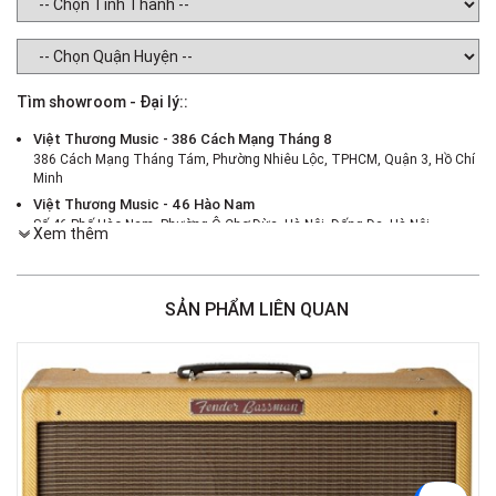
Tìm showroom - Đại lý::
Việt Thương Music - 386 Cách Mạng Tháng 8
386 Cách Mạng Tháng Tám, Phường Nhiêu Lộc, TPHCM, Quận 3, Hồ Chí
Minh
Việt Thương Music - 46 Hào Nam
Số 46 Phố Hào Nam, Phường Ô Chợ Dừa, Hà Nội, Đống Đa, Hà Nội
Xem thêm
Việt Thương Music - 180 Võ Thị Sáu
180B Võ Thị Sáu, Phường Xuân Hòa, TPHCM, Quận 3, Hồ Chí Minh
Việt Thương Music - 187 Trường Chinh, Hà Nội
SẢN PHẨM LIÊN QUAN
Số 187 đường Trường Chinh, Phường Phương Liệt, Hà Nội, Thanh Xuân ,
Hà Nội
Việt Thương Music - Crescent Mall
6F-01 Tầng 6 Trung Tâm Thương Mại Crescent Mall, 101 Tôn Dật Tiên,
Phường Tân Mỹ, TPHCM, Quận 7, Hồ Chí Minh
Việt Thương Music - 357 Cộng Hòa
357 Cộng Hòa, Phường Tân Bình, TPHCM, Quận Tân Bình, Hồ Chí Minh
Việt Thương Music - 442 Lũy Bán Bích
442 Lũy Bán Bích, Phường Tân Phú, TPHCM, Quận Tân Phú, Hồ Chí Minh