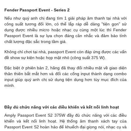
Fender Passport Event - Series 2
Nếu như quý anh chị đang tìm 1 giải pháp âm thanh tại nhà với
công suất tương đối lớn, có thể lắp ráp dễ dàng "tiện gọn" sử
dụng được nhiều micro hoặc nhạc cụ cùng một lúc thì Fender
Passport Event là sự lựa chọn đáng cân nhắc và đảm bảo tính
chất lượng đặc sắc trong tầm giá.
Không chỉ chơi tại nhà, passport Event còn đáp ứng được các vấn
đề show sự kiện hoặc họp mặt nhỏ (công suất 375 W).
Đặc biệt ở phiên bản 2, hãng đã thay đổi nhiều mặt về giao diện
thân thiên bắt mắt hơn và đổi các cổng input thành dạng combo
C
input giúp quý anh chị sử dụng tiện dụng hơn tùy mục đích của
mình.
Đầy đủ chức năng với các điều khiển và kết nối linh hoạt
Amply Passport Event S2 375W đầy đủ chức năng với các điều
khiển và kết nối linh hoạt. Hệ thống âm thanh xách tay của
Passport Event S2 hoàn hảo để khuếch đại giọng nói, nhạc cụ và