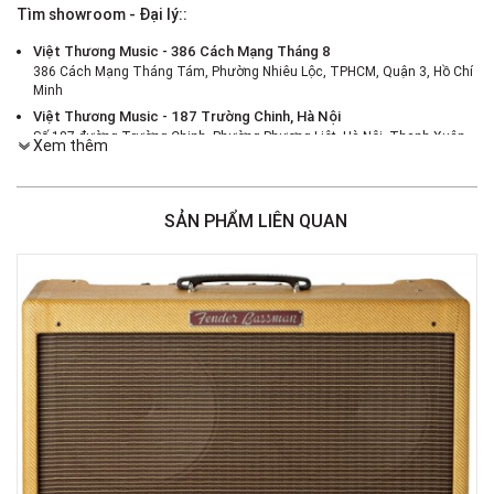
Tìm showroom - Đại lý::
Việt Thương Music - 386 Cách Mạng Tháng 8
386 Cách Mạng Tháng Tám, Phường Nhiêu Lộc, TPHCM, Quận 3, Hồ Chí
Minh
Việt Thương Music - 187 Trường Chinh, Hà Nội
Số 187 đường Trường Chinh, Phường Phương Liệt, Hà Nội, Thanh Xuân ,
Xem thêm
Hà Nội
Việt Thương Music - 46 Hào Nam
Số 46 Phố Hào Nam, Phường Ô Chợ Dừa, Hà Nội, Đống Đa, Hà Nội
SẢN PHẨM LIÊN QUAN
Việt Thương Music - Crescent Mall
6F-01 Tầng 6 Trung Tâm Thương Mại Crescent Mall, 101 Tôn Dật Tiên,
Phường Tân Mỹ, TPHCM, Quận 7, Hồ Chí Minh
Việt Thương Music - 180 Võ Thị Sáu
180B Võ Thị Sáu, Phường Xuân Hòa, TPHCM, Quận 3, Hồ Chí Minh
Việt Thương Music - 369 Điện Biên Phủ
369 Điện Biên Phủ, Phường Bàn Cờ, TPHCM, Quận 3, Hồ Chí Minh
Việt Thương Music - 102Q An Dương Vương
102Q Đường An Dương Vương, Phường An Đông, TPHCM, Quận 5, Hồ Chí
Minh
Việt Thương Music - 49E Phan Đăng Lưu
49E Phan Đăng Lưu, Phường Bình Thạnh, TPHCM, Quận Bình Thạnh, Hồ
Chí Minh