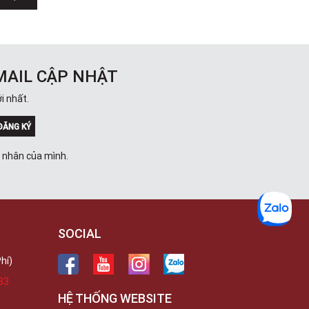
Việt Thương Music - 302 Cầu Giấy
Gian hàng G9-10 TTTM Discovery
Complex, số 302 Cầu Giấy, Phường
Cầu Giấy, Hà Nội , Cầu Giấy , Hà Nội
Việt Thương Music - 289 Vành Đai
Trong
MAIL CẬP NHẬT
289 Vành Đai Trong, Phường An Lạc,
TPHCM, Quận Bình Tân, Hồ Chí Minh
i nhất.
Việt Thương Music - 94 Láng Hạ
Số 94 Láng Hạ, Phường Láng, Hà Nội,
ĐĂNG KÝ
Đống Đa, Hà Nội
á nhân của mình.
SOCIAL
hí)
33
HỆ THỐNG WEBSITE