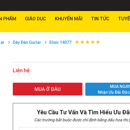
N PHẨM
GIÁO DỤC
KHUYẾN MÃI
TIN TỨC
TUYỂ
tar
Dây Đàn Guitar
Elixir 14077
Liên hệ
MUA NGA
MUA Ở ĐÂU
Nhận Ưu Đãi Độc
Yêu Cầu Tư Vấn Và Tìm Hiểu Ưu Đã
Các trường bắt buộc được chỉ định bằng dấu hoa thị (