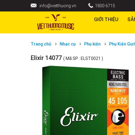
info@vietthuong.vn
1800 6715
GIỚI THIỆU
SẢ
Trang chủ
Nhạc cụ
Phụ kiện
Phụ Kiện Gui
Elixir 14077
( Mã SP : ELST0021 )