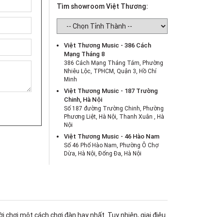
Tìm showroom Việt Thương:
Việt Thương Music - 386 Cách
Mạng Tháng 8
386 Cách Mạng Tháng Tám, Phường
Nhiêu Lộc, TPHCM, Quận 3, Hồ Chí
Minh
Việt Thương Music - 187 Trường
Chinh, Hà Nội
Số 187 đường Trường Chinh, Phường
Phương Liệt, Hà Nội, Thanh Xuân , Hà
Nội
Việt Thương Music - 46 Hào Nam
Số 46 Phố Hào Nam, Phường Ô Chợ
Dừa, Hà Nội, Đống Đa, Hà Nội
Việt Thương Music - Crescent Mall
6F-01 Tầng 6 Trung Tâm Thương Mại
Crescent Mall, 101 Tôn Dật Tiên,
Phường Tân Mỹ, TPHCM, Quận 7, Hồ
Chí Minh
Việt Thương Music - 180 Võ Thị Sáu
chơi một cách chơi đàn hay nhất. Tuy nhiên, giai điệu