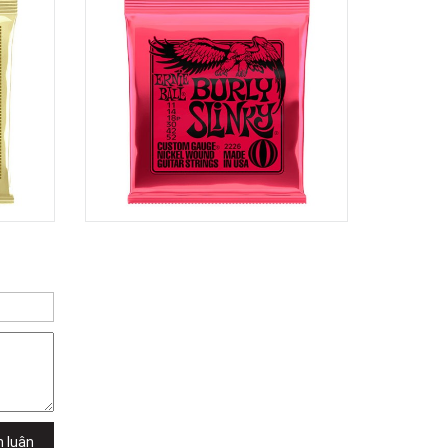
Quốc Hương, Phường An Khánh,
TPHCM, Quận 2, Hồ Chí Minh
Việt Thương Music - 442 Lũy Bán
Bích
442 Lũy Bán Bích, Phường Tân Phú,
TPHCM, Quận Tân Phú, Hồ Chí Minh
Việt Thương Music - Thanh Khê
344 Nguyễn Văn Linh, Phường Thanh
Khê, Đà Nẵng, Thanh Khê, Đà Nẵng
Việt Thương Music - 357 Cộng Hòa
357 Cộng Hòa, Phường Tân Bình,
TPHCM, Quận Tân Bình, Hồ Chí Minh
Việt Thương Music - Vincom Lê Văn
Việt
Lô L3-05C, Tầng 3, Trung Tâm
Thương Mại Vincom Plaza, Số 50,
Đường Lê Văn Việt, Phường Tăng
Nhơn Phú, TPHCM, Quận 9, Hồ Chí
Minh
Việt Thương Music - 6F Ngô Thời
Nhiệm
6F Ngô Thời Nhiệm, Phường Xuân
Hòa, TPHCM, Quận 3, Hồ Chí Minh
h luận