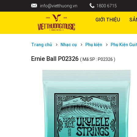
info@vietthuong.vn
1800 6715
GIỚI THIỆU
SẢ
Trang chủ
Nhạc cụ
Phụ kiện
Phụ Kiện Gui
Ernie Ball P02326
( Mã SP : P02326 )