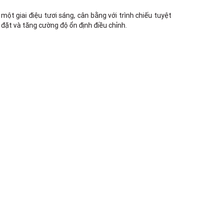
180B Võ Thị Sáu, Phường Xuân Hòa,
TPHCM, Quận 3, Hồ Chí Minh
ột giai điệu tươi sáng, cân bằng với trình chiếu tuyệt
Việt Thương Music - 369 Điện Biên
 đặt và tăng cường độ ổn định điều chỉnh.
Phủ
369 Điện Biên Phủ, Phường Bàn Cờ,
TPHCM, Quận 3, Hồ Chí Minh
Việt Thương Music - 102Q An
Dương Vương
102Q Đường An Dương Vương,
Phường An Đông, TPHCM, Quận 5, Hồ
Chí Minh
Việt Thương Music - 49E Phan Đăng
Lưu
49E Phan Đăng Lưu, Phường Bình
Thạnh, TPHCM, Quận Bình Thạnh, Hồ
Chí Minh
Việt Thương Music - Phường Gò
Vấp
11 Đường số 3, Khu dân cư Cityland
Park Hill, Phường Gò Vấp, TPHCM,
Quận Gò Vấp, Hồ Chí Minh
Việt Thương Music - 12 Quốc
Hương
Tầng G, Tòa nhà Thảo Điền Pearl, 12