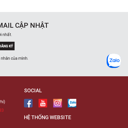
MAIL CẬP NHẬT
i nhất.
ĐĂNG KÝ
á nhân của mình.
SOCIAL
hí)
33
HỆ THỐNG WEBSITE