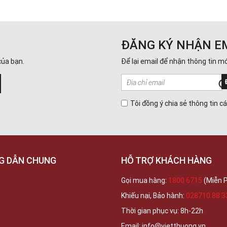
ĐĂNG KÝ NHẬN E
của bạn.
Để lại email để nhận thông tin mớ
Tôi đồng ý chia sẻ thông tin c
G DẪN CHUNG
HỖ TRỢ KHÁCH HÀNG
Gọi mua hàng:
1800 6715
(Miễn P
Khiếu nại, Bảo hành:
028710 88 3
Thời gian phục vụ: 8h-22h
Email: info@vietthuong.vn