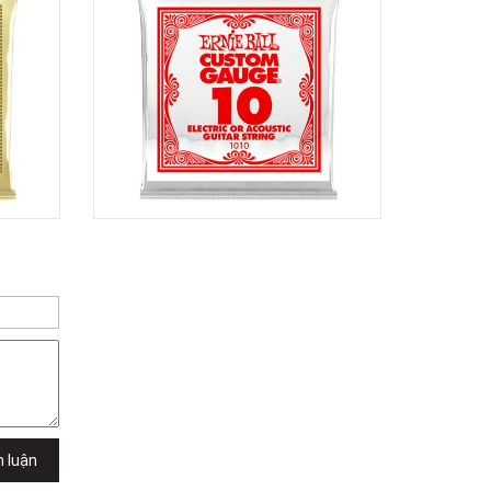
Việt Thương Music - 302 Cầu Giấy
Gian hàng G9-10 TTTM Discovery
Complex, số 302 Cầu Giấy, Phường
Cầu Giấy, Hà Nội , Cầu Giấy , Hà Nội
Việt Thương Music - 289 Vành Đai
Trong
289 Vành Đai Trong, Phường An Lạc,
TPHCM, Quận Bình Tân, Hồ Chí Minh
Việt Thương Music - 94 Láng Hạ
Số 94 Láng Hạ, Phường Láng, Hà Nội,
Đống Đa, Hà Nội
h luận