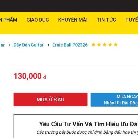
N PHẨM
GIÁO DỤC
KHUYẾN MÃI
TIN TỨC
TUYỂ
tar
Dây Đàn Guitar
Ernie Ball P02326
130,000
đ
MUA NGA
MUA Ở ĐÂU
Nhận Ưu Đãi Độc
Yêu Cầu Tư Vấn Và Tìm Hiểu Ưu Đã
Các trường bắt buộc được chỉ định bằng dấu hoa thị (