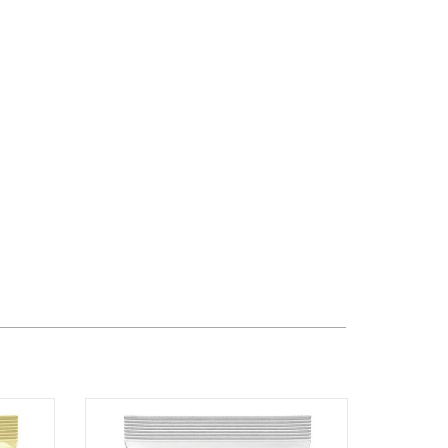
Quốc Hương, Phường An Khánh,
TPHCM, Quận 2, Hồ Chí Minh
Việt Thương Music - 442 Lũy Bán
Bích
442 Lũy Bán Bích, Phường Tân Phú,
TPHCM, Quận Tân Phú, Hồ Chí Minh
Việt Thương Music - Thanh Khê
344 Nguyễn Văn Linh, Phường Thanh
Khê, Đà Nẵng, Thanh Khê, Đà Nẵng
Việt Thương Music - 357 Cộng Hòa
357 Cộng Hòa, Phường Tân Bình,
TPHCM, Quận Tân Bình, Hồ Chí Minh
Việt Thương Music - Vincom Lê Văn
Việt
Lô L3-05C, Tầng 3, Trung Tâm
Thương Mại Vincom Plaza, Số 50,
Đường Lê Văn Việt, Phường Tăng
Nhơn Phú, TPHCM, Quận 9, Hồ Chí
Minh
Việt Thương Music - 6F Ngô Thời
Nhiệm
6F Ngô Thời Nhiệm, Phường Xuân
Hòa, TPHCM, Quận 3, Hồ Chí Minh