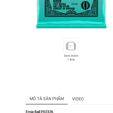
1
Xem thêm
1 ảnh
MÔ TẢ SẢN PHẨM
VIDEO
Ernie Ball P02326