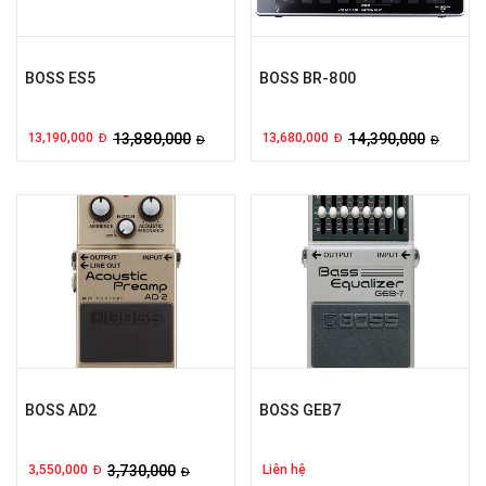
BOSS ES5
BOSS BR-800
13,190,000
13,880,000
13,680,000
14,390,000
Đ
Đ
Đ
Đ
BOSS AD2
BOSS GEB7
3,550,000
3,730,000
Liên hệ
Đ
Đ