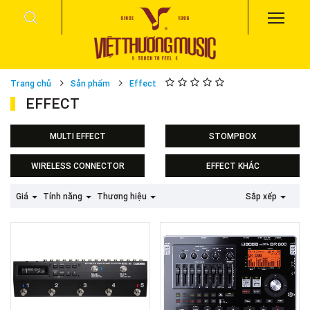
Trang chủ
Sản phẩm
Effect
EFFECT
MULTI EFFECT
STOMPBOX
WIRELESS CONNECTOR
EFFECT KHÁC
Effect Boss
Giá
Tính năng
Thương hiệu
Sắp xếp
Effect Fender
Effect Roland
Effect Zoom