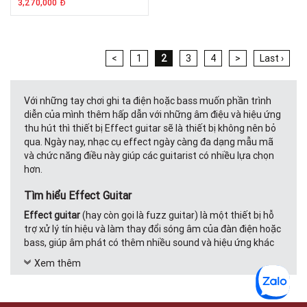
3,270,000
Đ
<
1
2
3
4
>
Last ›
Với những tay chơi ghi ta điện hoặc bass muốn phần trình
diễn của mình thêm hấp dẫn với những âm điệu và hiệu ứng
thu hút thì thiết bị Effect guitar sẽ là thiết bị không nên bỏ
qua. Ngày nay, nhạc cụ effect ngày càng đa dạng mẫu mã
và chức năng điều này giúp các guitarist có nhiều lựa chọn
hơn.
Tìm hiểu Effect Guitar
Effect guitar
(hay còn gọi là fuzz guitar) là một thiết bị hỗ
trợ xử lý tín hiệu và làm thay đổi sóng âm của đàn điện hoặc
bass, giúp âm phát có thêm nhiều sound và hiệu ứng khác
nhau.
Xem thêm
Các loại hiệu ứng phổ biến khi sử dụng Effect guitar bao
gồm: Distortion/overdrive thường được sử dụng với ghi ta